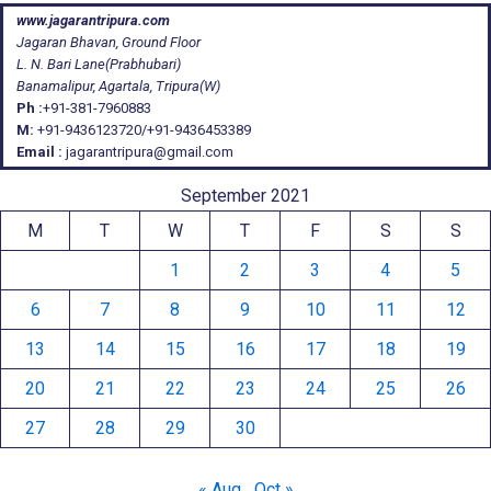
www.jagarantripura.com
Jagaran Bhavan, Ground Floor
L. N. Bari Lane(Prabhubari)
Banamalipur, Agartala, Tripura(W)
Ph :
+91-381-7960883
M:
+91-9436123720/+91-9436453389
Email :
jagarantripura@gmail.com
September 2021
M
T
W
T
F
S
S
1
2
3
4
5
6
7
8
9
10
11
12
13
14
15
16
17
18
19
20
21
22
23
24
25
26
27
28
29
30
« Aug
Oct »