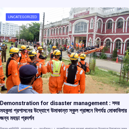
b
s
a
gr
e
o
A
d
a
o
p
s
m
UNCATEGORIZED
k
p
Demonstration for disaster management : সদর
মহকুমা প্রশাসনের উদ্যোগে উমাকান্ত স্কুল প্রাঙ্গনে বিপর্যয় মোকাবিলার
জন্য মহড়া প্রদর্শন
নিজস্ব প্রতিনিধি, আগরতলা, ৩০ সেপ্টেম্বর।। বৃহস্পতিবার সদর মহকুমা প্রশাসনের উদ্যোগে উমাকান্ত স্কুল