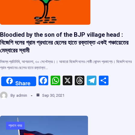
Bloodied by the son of the BJP village head :
বিজেপি দলের গ্রাম প্রধানের ছেলের হাতে রক্তাক্ত একই পঞ্চায়েতের
মেম্বারের স্বামী
নিজস্ব প্রতিনিধি, আগরতলা, ৩০ সেপ্টেম্বর।। আবারো বিজেপি দলের গোষ্ঠী কোন্দল প্রকাশ্যে। বিজেপি দলের
গ্রাম প্রধানের ছেলের হাতে রক্তাক্ত…
F
W
X
T
T
S
Share
a
h
hr
el
h
By
admin
Sep 30, 2021
ce
at
e
e
ar
b
s
a
gr
e
o
A
d
a
o
p
s
m
প্রধান খবর