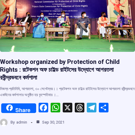
Workshop organized by Protection of Child
Rights : রটেকশন অফ চাইল্ড রাইটসের উদ্যোগে আগরতলা
রবীন্দ্রভবনে কর্মশালা
নিজস্ব প্রতিনিধি, আগরতলা, ৩০ সেপ্টেম্বর।। প্রটেকশন অফ চাইল্ড রাইটসের উদ্যোগে আগরতলা রবীন্দ্রভবনে
একদিনের কর্মশালার অনুষ্ঠিত হয় বৃহস্পতিবার ।…
F
W
X
T
T
S
Share
a
h
hr
el
h
By
admin
Sep 30, 2021
ce
at
e
e
ar