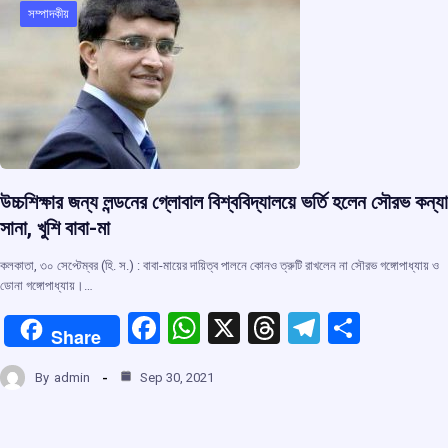
o
p
s
m
সম্পাদকীয়
k
p
উচ্চশিক্ষার জন্য লন্ডনের গ্লোবাল বিশ্ববিদ্যালয়ে ভর্তি হলেন সৌরভ কন্যা
সানা, খুশি বাবা-মা
কলকাতা, ৩০ সেপ্টেম্বর (হি. স.) : বাবা-মায়ের দায়িত্ব পালনে কোনও ত্রুটি রাখলেন না সৌরভ গঙ্গোপাধ্যায় ও
ডোনা গঙ্গোপাধ্যায়।…
F
W
X
T
T
S
Share
a
h
hr
el
h
By
admin
Sep 30, 2021
ce
at
e
e
ar
b
s
a
gr
e