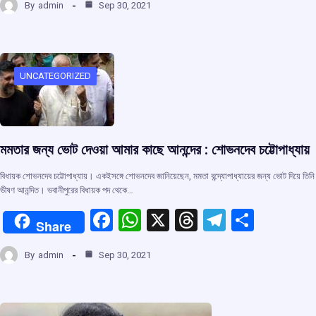
By
admin
Sep 30, 2021
ce
at
e
e
ar
b
s
a
gr
e
o
A
d
a
o
p
s
m
UNCATEGORIZED
k
p
মমতার জন্য ভোট দেওয়া আমার কাছে আনন্দের : শোভনদেব চট্টোপাধ্যায়
বিধায়ক শোভনদেব চট্টোপাধ্যায়। একইসঙ্গে শোভনদেব জানিয়েছেন, মমতা বন্দ্যোপাধ্যায়ের জন্য ভোট দিয়ে তিনি
ভীষণ আনন্দিত। ভবানীপুরের বিধায়ক পদ থেকে…
F
W
X
T
T
S
Share
a
h
hr
el
h
By
admin
Sep 30, 2021
ce
at
e
e
ar
b
s
a
gr
e
o
A
d
a