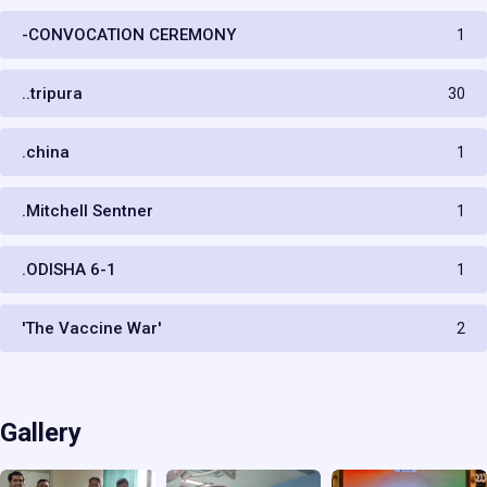
-CONVOCATION CEREMONY
1
..tripura
30
.china
1
.Mitchell Sentner
1
.ODISHA 6-1
1
'The Vaccine War'
2
Gallery