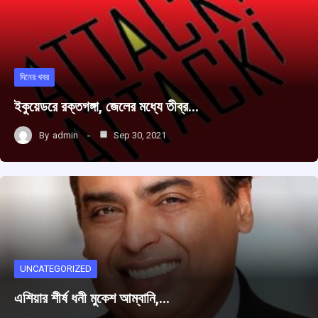
দিনের খবর
ইকুয়েডরে রক্তগঙ্গা, জেলের মধ্যে তীব্র…
By
admin
Sep 30, 2021
UNCATEGORIZED
এশিয়ার শীর্ষ ধনী মুকেশ আম্বানি,…