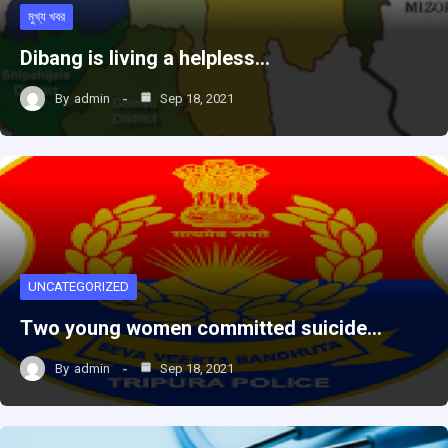
মুখ্য খবর
Dibang is living a helpless…
By
admin
Sep 18, 2021
UNCATEGORIZED
Two young women committed suicide…
By
admin
Sep 18, 2021