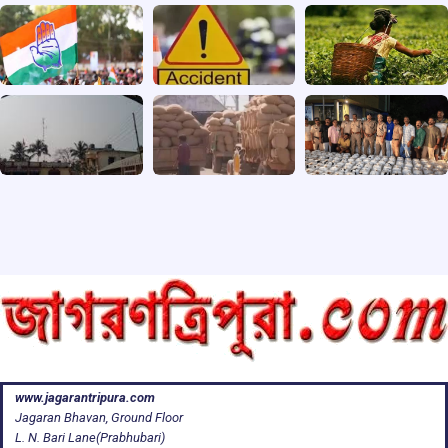
www.jagarantripura.com
Jagaran Bhavan, Ground Floor
L. N. Bari Lane(Prabhubari)