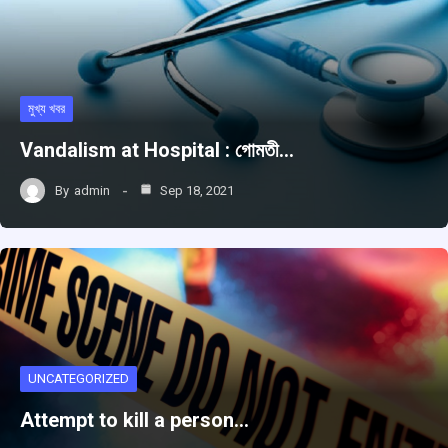
মুখ্য খবর
Vandalism at Hospital : গোমতী…
By
admin
Sep 18, 2021
UNCATEGORIZED
Attempt to kill a person…