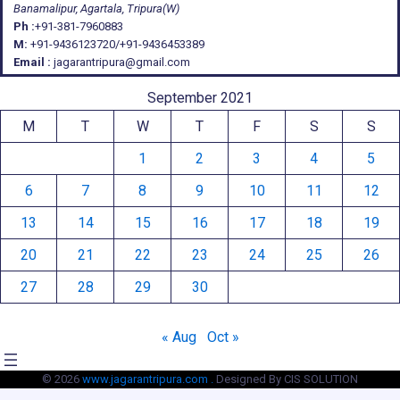
Banamalipur, Agartala, Tripura(W)
Ph :
+91-381-7960883
M:
+91-9436123720/+91-9436453389
Email :
jagarantripura@gmail.com
September 2021
M
T
W
T
F
S
S
1
2
3
4
5
6
7
8
9
10
11
12
13
14
15
16
17
18
19
20
21
22
23
24
25
26
27
28
29
30
« Aug
Oct »
© 2026
www.jagarantripura.com .
Designed By CIS SOLUTION