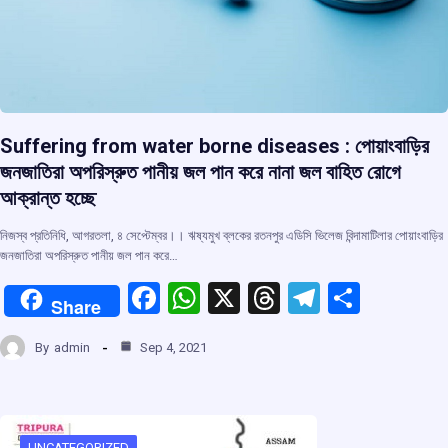
Suffering from water borne diseases : পোয়াংবাড়ির
জনজাতিরা অপরিস্রুত পানীয় জল পান করে নানা জল বাহিত রোগে
আক্রান্ত হচ্ছে
নিজস্ব প্রতিনিধি, আগরতলা, ৪ সেপ্টেম্বর।। ঋষ্যমুখ ব্লকের রতনপুর এডিসি ভিলেজ বিন্দামাটিলার পোয়াংবাড়ির
জনজাতিরা অপরিস্রুত পানীয় জল পান করে…
F
W
X
T
T
S
Share
a
h
hr
el
h
By
admin
Sep 4, 2021
ce
at
e
e
ar
b
s
a
gr
e
o
A
d
a
UNCATEGORIZED