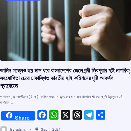
k
p
জামিন সত্ত্বেও ছয় মাস ধরে বাংলাদেশের জেলে বন্দী ত্রিপুরার দুই নাগরিক,
সহযোগিতা চেয়ে ঢাকাস্থিত ভারতীয় হাই কমিশনের দৃষ্টি আকর্ষণ
প্রদ্যুতের
আগরতলা, ৪ সেপ্টেম্বর (হি. স.) : জামিন হওয়া সত্ত্বেও ছয় মাস ধরে বাংলাদেশের জেলে বন্দী ত্রিপুরার দুই
নাগরিক।…
F
W
X
T
T
S
Share
a
h
hr
el
h
By
admin
Sep 4, 2021