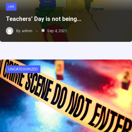
খেলা
Teachers’ Day is not being…
By
admin
Sep 4, 2021
UNCATEGORIZED