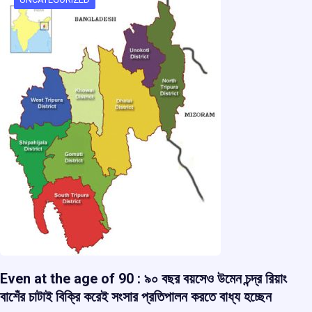
o
p
s
m
k
p
Even at the age of 90 : ৯০ বছর বয়সেও উমেন চন্দ্র রিয়াং
বাশেঁর চাটাই বিক্রি করেই সংসার প্রতিপালন করতে বাধ্য হচ্ছেন