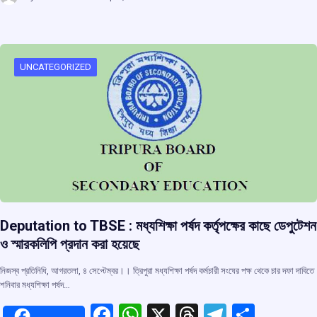
ce
at
e
e
ar
b
s
a
gr
e
o
A
d
a
o
p
s
m
UNCATEGORIZED
k
p
Deputation to TBSE : মধ্যশিক্ষা পর্ষদ কর্তৃপক্ষের কাছে ডেপুটেশন
ও স্মারকলিপি প্রদান করা হয়েছে
নিজস্ব প্রতিনিধি, আগরতলা, ৪ সেপ্টেম্বর।। ত্রিপুরা মধ্যশিক্ষা পর্ষদ কর্মচারী সংঘের পক্ষ থেকে চার দফা দাবিতে
শনিবার মধ্যশিক্ষা পর্ষদ…
F
W
X
T
T
S