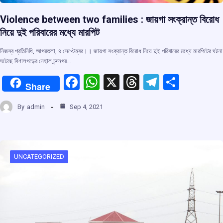
Violence between two families : জায়গা সংক্রান্ত বিরোধ
নিয়ে দুই পরিবারের মধ্যে মারপিট
নিজস্ব প্রতিনিধি, আগরতলা, ৪ সেপ্টেম্বর।। জায়গা সংক্রান্ত বিরোধ নিয়ে দুই পরিবারের মধ্যে মারপিটের ঘটনা
ঘটেছে বিশালগড়ের নেহাল চন্দনগর…
F
W
X
T
T
S
Share
a
h
hr
el
h
By
admin
Sep 4, 2021
ce
at
e
e
ar
b
s
a
gr
e
o
A
d
a
o
p
s
m
UNCATEGORIZED
k
p