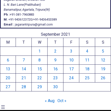
L. N. Bari Lane(Prabhubari)
Banamalipur, Agartala, Tripura(W)
Ph :
+91-381-7960883
M:
+91-9436123720/+91-9436453389
Email :
jagarantripura@gmail.com
September 2021
M
T
W
T
F
S
S
1
2
3
4
5
6
7
8
9
10
11
12
13
14
15
16
17
18
19
20
21
22
23
24
25
26
27
28
29
30
« Aug
Oct »