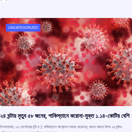
ce
at
e
e
ar
b
s
a
gr
e
o
A
d
a
o
p
s
m
UNCATEGORIZED
k
p
২৪ ঘন্টায় মৃত্যু ৫৮ জনের, পাকিস্তানে করোনা-মুক্ত ১.১৪-কোটির বেশি
ইসলামাবাদ, ২৩ সেপ্টেম্বর (হি.স.): পাকিস্তানে আগ্রাসন কমছে করোনার, কমতে কমতে বিগত ২৪ ঘন্টায়