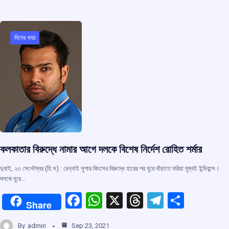
b
s
a
gr
e
o
A
d
a
o
p
s
m
দিনের খবর
k
p
কলকাতার বিরুদ্ধে নামার আগে দলকে বিশেষ নির্দেশ রোহিত শর্মার
দুবাই, ২৩ সেপ্টেম্বর (হি.স) : চেন্নাই সুপার কিংসের বিরুদ্ধে হারের পর ঘুরে দাঁড়াতে মরিয়া মুম্বই ইন্ডিয়ান্স।
দলকে ঘুরে…
F
W
X
T
T
S
Share
a
h
hr
el
h
By
admin
Sep 23, 2021