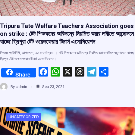
Tripura Tate Welfare Teachers Association goes
on strike : টেট শিক্ষকদের অবিলম্বে নিয়মিত করার দাবীতে আন্দোলনে
যাচ্ছে ত্রিপুরা টেট ওয়েলফেয়ার টিচার্স এসোসিয়েশন
নিজস্ব প্রতিনিধি, আগরতলা, ২৩ সেপ্টেম্বর।। টেট শিক্ষকদের অবিলম্বে নিয়মিত করার দাবীতে আন্দোলনে যাচ্ছে
ত্রিপুরা টেট ওয়েলফেয়ার টিচার্স এসোসিয়েশন।…
F
W
X
T
T
S
Share
a
h
hr
el
h
By
admin
Sep 23, 2021
ce
at
e
e
ar
b
s
a
gr
e
o
A
d
a
o
p
s
m
UNCATEGORIZED
k
p