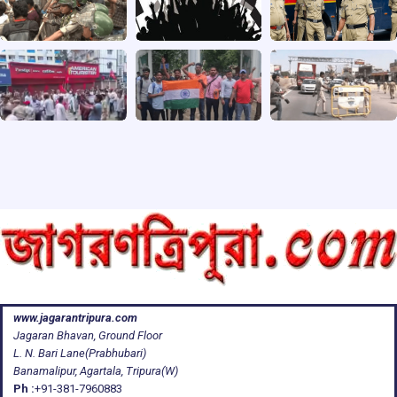
www.jagarantripura.com
Jagaran Bhavan, Ground Floor
L. N. Bari Lane(Prabhubari)
Banamalipur, Agartala, Tripura(W)
Ph :
+91-381-7960883