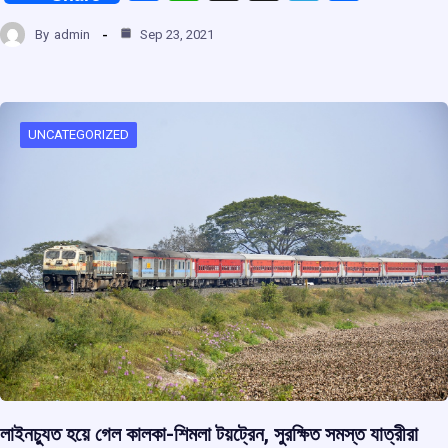
a
h
hr
el
h
By
admin
Sep 23, 2021
ce
at
e
e
ar
b
s
a
gr
e
o
A
d
a
o
p
s
m
UNCATEGORIZED
k
p
লাইনচ্যুত হয়ে গেল কালকা-শিমলা টয়ট্রেন, সুরক্ষিত সমস্ত যাত্রীরা