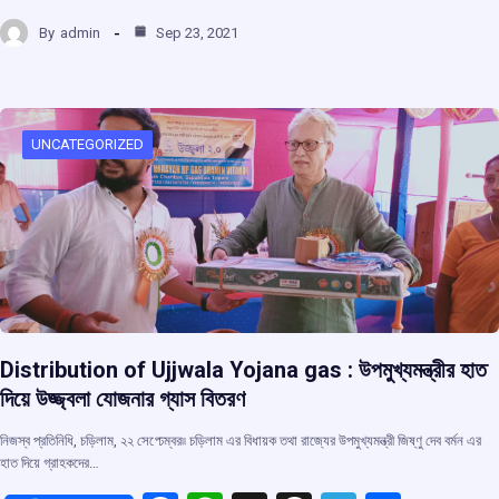
a
h
hr
el
h
By
admin
Sep 23, 2021
ce
at
e
e
ar
b
s
a
gr
e
o
A
d
a
o
p
s
m
UNCATEGORIZED
k
p
Distribution of Ujjwala Yojana gas : উপমুখ্যমন্ত্রীর হাত
দিয়ে উজ্জ্বলা যোজনার গ্যাস বিতরণ
নিজস্ব প্রতিনিধি, চড়িলাম, ২২ সেপ্ঢেম্বর৷৷ চড়িলাম এর বিধায়ক তথা রাজ্যের উপমুখ্যমন্ত্রী জিষ্ণু দেব বর্মন এর
হাত দিয়ে গ্রাহকদের…