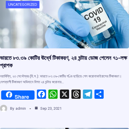
o
p
s
m
UNCATEGORIZED
k
p
ভারতে ৮৩.৩৯ কোটির ঊর্ধ্বে টিকাকরণ, ২৪ ঘন্টায় ডোজ পেলেন ৭১-লক্ষ
প্রাপক
নয়াদিল্লি, ২৩ সেপ্টেম্বর (হি.স.): ভারতে ৮৩.৩৯-কোটির গণ্ডি ছাড়িয়ে গেল করোনাভাইরাসের টিকাকরণ।
দেশব্যাপী টিকাকরণ অভিযানে বিগত ২৪ ঘন্টায় করোনার…
F
W
X
T
T
S
Share
a
h
hr
el
h
By
admin
Sep 23, 2021
ce
at
e
e
ar
b
s
a
gr
e