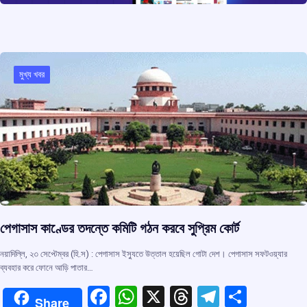
k
p
মুখ্য খবর
পেগাসাস কাণ্ডের তদন্তে কমিটি গঠন করবে সুপ্রিম কোর্ট
নয়াদিল্লি, ২৩ সেপ্টেম্বর (হি.স) : পেগাসাস ইস্যুতে উত্তাল হয়েছিল গোটা দেশ। পেগাসাস সফটওয়্যার
ব্যবহার করে ফোনে আড়ি পাতার…
F
W
X
T
T
S
Share