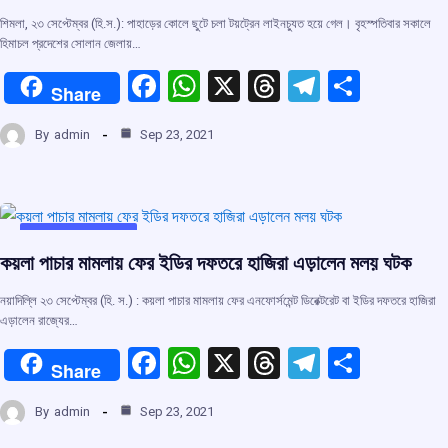
শিমলা, ২৩ সেপ্টেম্বর (হি.স.): পাহাড়ের কোলে ছুটে চলা টয়ট্রেন লাইনচ্যুত হয়ে গেল। বৃহস্পতিবার সকালে
হিমাচল প্রদেশের সোলান জেলায়…
F
W
X
T
T
S
Share
a
h
hr
el
h
By
admin
Sep 23, 2021
ce
at
e
e
ar
b
s
a
gr
e
o
A
d
a
o
p
s
m
UNCATEGORIZED
কয়লা পাচার মামলায় ফের ইডির দফতরে হাজিরা এড়ালেন মলয় ঘটক
k
p
নয়াদিল্লি ২৩ সেপ্টেম্বর (হি. স.) : কয়লা পাচার মামলায় ফের এনফোর্সমেন্ট ডিরেক্টরেট বা ইডির দফতরে হাজিরা
এড়ালেন রাজ্যের…
F
W
X
T
T
S
Share
a
h
hr
el
h
By
admin
Sep 23, 2021
ce
at
e
e
ar