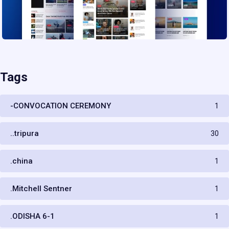
Tags
-CONVOCATION CEREMONY
1
..tripura
30
.china
1
.Mitchell Sentner
1
.ODISHA 6-1
1