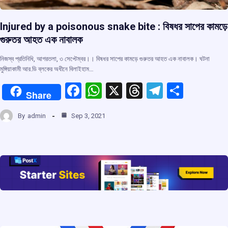
Injured by a poisonous snake bite : বিষধর সাপের কামড়ে
গুরুতর আহত এক নাবালক
নিজস্ব প্রতিনিধি, আগরতলা, ৩ সেপ্টেম্বর।। বিষধর সাপের কামড়ে গুরুতর আহত এক নাবালক। ঘটনা
মুঙ্গিয়াকামী আর.ডি ব্লকের অধীনে বিলাইহাম…
F
W
X
T
T
S
Share
a
h
hr
el
h
By
admin
Sep 3, 2021
ce
at
e
e
ar
b
s
a
gr
e
o
A
d
a
o
p
s
m
k
p