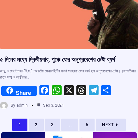
৫ দিনের মধ্যে দ্বিতীয়বার, পুঞ্চে ফের অনুপ্রবেশের চেষ্টা ব্যর্থ
জম্মু, ৩ সেপ্টেম্বর (হি.স.): ভারতীয় সেনাবাহিনীর সতর্ক প্রহরায় ফের ব্যর্থ হল অনুপ্রবেশের চেষ্টা। বৃহস্পতিবার
রাতে জম্মু ও কাশ্মীরের…
F
W
X
T
T
S
Share
a
h
hr
el
h
By
admin
Sep 3, 2021
ce
at
e
e
ar
b
s
a
gr
e
1
2
3
...
6
NEXT
o
A
d
a