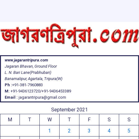
www.jagarantripura.com
Jagaran Bhavan, Ground Floor
L. N. Bari Lane(Prabhubari)
Banamalipur, Agartala, Tripura(W)
Ph :
+91-381-7960883
M:
+91-9436123720/+91-9436453389
Email :
jagarantripura@gmail.com
September 2021
M
T
W
T
F
S
S
1
2
3
4
5