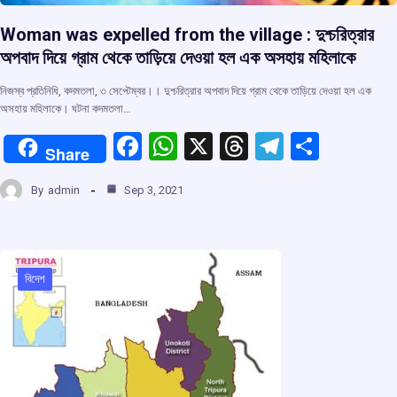
Woman was expelled from the village : দুশ্চরিত্রার
অপবাদ দিয়ে গ্রাম থেকে তাড়িয়ে দেওয়া হল এক অসহায় মহিলাকে
নিজস্ব প্রতিনিধি, কদমতলা, ৩ সেপ্টেম্বর।। দুশ্চরিত্রার অপবাদ দিয়ে গ্রাম থেকে তাড়িয়ে দেওয়া হল এক
অসহায় মহিলাকে। ঘটনা কদমতলা…
F
W
X
T
T
S
Share
a
h
hr
el
h
By
admin
Sep 3, 2021
ce
at
e
e
ar
b
s
a
gr
e
o
A
d
a
o
p
s
m
বিদেশ
k
p