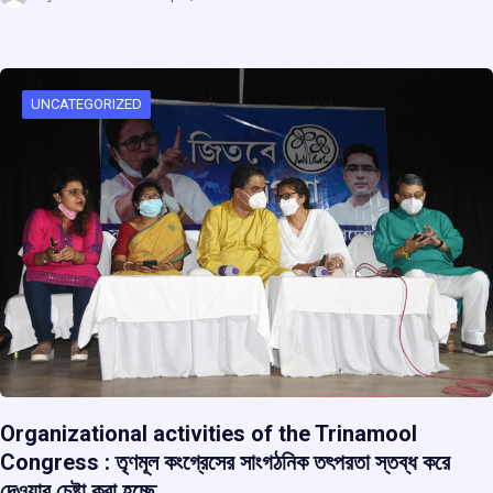
ce
at
e
e
ar
b
s
a
gr
e
o
A
d
a
o
p
s
m
UNCATEGORIZED
k
p
Organizational activities of the Trinamool
Congress : তৃণমূল কংগ্রেসের সাংগঠনিক তৎপরতা স্তব্ধ করে
দেওয়ার চেষ্টা করা হচ্ছে