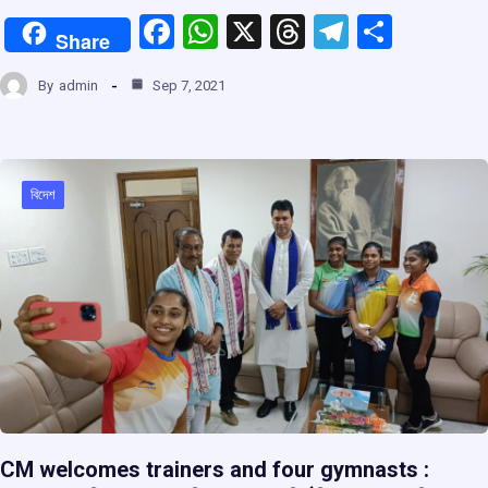
F
W
X
T
T
S
Share
a
h
hr
el
h
By
admin
Sep 7, 2021
ce
at
e
e
ar
b
s
a
gr
e
o
A
d
a
o
p
s
m
বিদেশ
k
p
CM welcomes trainers and four gymnasts :