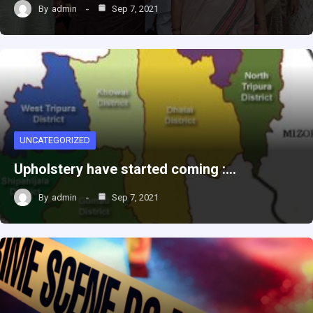
By
admin
Sep 7, 2021
UNCATEGORIZED
Upholstery have started coming :…
By
admin
Sep 7, 2021