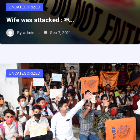
UNCATEGORIZED
Wife was attacked : সৎ…
By
admin
Sep 7, 2021
UNCATEGORIZED