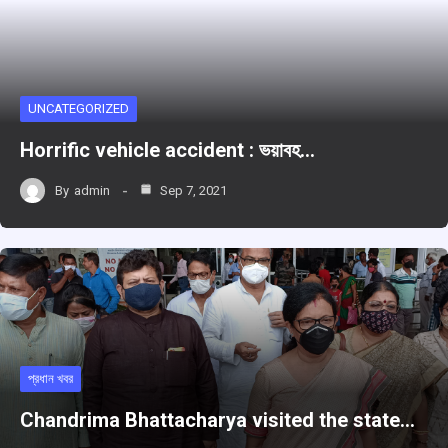
UNCATEGORIZED
Horrific vehicle accident : ভয়াবহ…
By
admin
Sep 7, 2021
প্রধান খবর
Chandrima Bhattacharya visited the state…