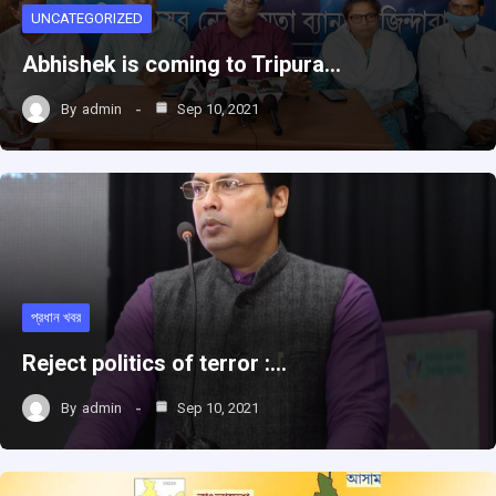
UNCATEGORIZED
Abhishek is coming to Tripura…
By
admin
Sep 10, 2021
প্রধান খবর
Reject politics of terror :…
By
admin
Sep 10, 2021