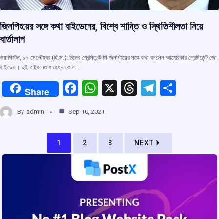
জিনপিংয়ের সঙ্গে কথা বাইডেনের, বিশ্বে শান্তি ও স্থিতিশীলতা নিয়ে
বার্তালাপ
ওয়াশিংটন, ১০ সেপ্টেম্বর (হি.স.): চিনের প্রেসিডেন্ট শি জিনপিংয়ের সঙ্গে কথা বললেন আমেরিকার প্রেসিডেন্ট জো
বাইডেন। দুই রাষ্ট্রনেতার মধ্যে কোন…
F
W
X
T
T
S
Share
a
h
hr
el
h
By
admin
Sep 10, 2021
ce
at
e
e
ar
b
s
a
gr
e
1
2
3
NEXT
o
A
d
a
o
p
s
m
k
p