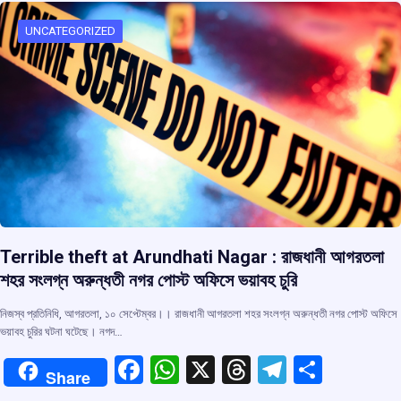
o
A
d
a
o
p
s
m
UNCATEGORIZED
k
p
Terrible theft at Arundhati Nagar : রাজধানী আগরতলা
শহর সংলগ্ন অরুন্ধতী নগর পোস্ট অফিসে ভয়াবহ চুরি
নিজস্ব প্রতিনিধি, আগরতলা, ১০ সেপ্টেম্বর।। রাজধানী আগরতলা শহর সংলগ্ন অরুন্ধতী নগর পোস্ট অফিসে
ভয়াবহ চুরির ঘটনা ঘটেছে। নগদ…
F
W
X
T
T
S
Share
a
h
hr
el
h