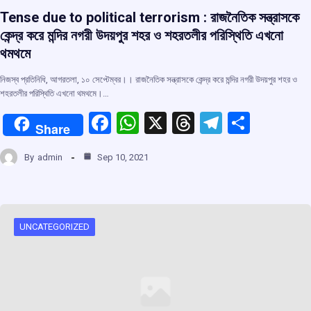
Tense due to political terrorism : রাজনৈতিক সন্ত্রাসকে
কেন্দ্র করে মন্দির নগরী উদয়পুর শহর ও শহরতলীর পরিস্থিতি এখনো
থমথমে
নিজস্ব প্রতিনিধি, আগরতলা, ১০ সেপ্টেম্বর।। রাজনৈতিক সন্ত্রাসকে কেন্দ্র করে মন্দির নগরী উদয়পুর শহর ও
শহরতলীর পরিস্থিতি এখনো থমথমে।…
F
W
X
T
T
S
Share
a
h
hr
el
h
By
admin
Sep 10, 2021
ce
at
e
e
ar
b
s
a
gr
e
o
A
d
a
o
p
s
m
UNCATEGORIZED
k
p