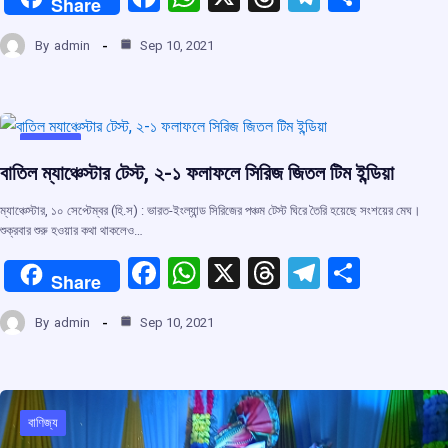
Share
a
h
hr
el
h
By
admin
Sep 10, 2021
ce
at
e
e
ar
b
s
a
gr
e
o
A
d
a
o
p
s
m
প্রধান খবর
বাতিল ম্যাঞ্চেস্টার টেস্ট, ২-১ ফলাফলে সিরিজ জিতল টিম ইন্ডিয়া
k
p
ম্যাঞ্চেস্টার, ১০ সেপ্টেম্বর (হি.স) : ভারত-ইংল্যান্ড সিরিজের পঞ্চম টেস্ট ঘিরে তৈরি হয়েছে সংশয়ের মেঘ।
শুক্রবার শুরু হওয়ার কথা থাকলেও…
F
W
X
T
T
S
Share
a
h
hr
el
h
By
admin
Sep 10, 2021
ce
at
e
e
ar
b
s
a
gr
e
o
A
d
a
o
p
s
m
বাণিজ্য