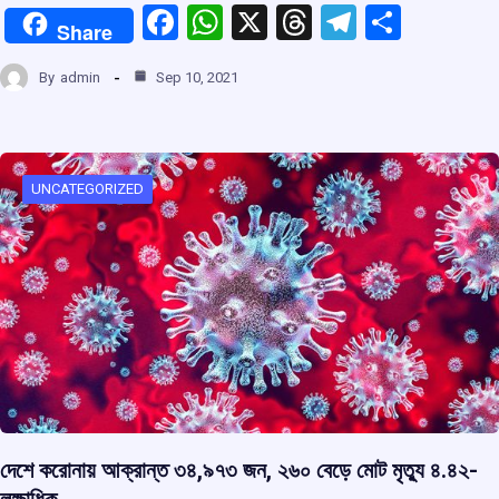
F
W
X
T
T
S
Share
a
h
hr
el
h
By
admin
Sep 10, 2021
ce
at
e
e
ar
b
s
a
gr
e
o
A
d
a
o
p
s
m
UNCATEGORIZED
k
p
দেশে করোনায় আক্রান্ত ৩৪,৯৭৩ জন, ২৬০ বেড়ে মোট মৃত্যু ৪.৪২-
লক্ষাধিক