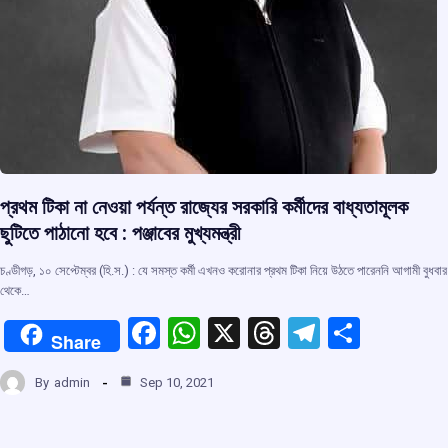
প্রথম টিকা না নেওয়া পর্যন্ত রাজ্যের সরকারি কর্মীদের বাধ্যতামূলক
ছুটিতে পাঠানো হবে : পঞ্জাবের মুখ্যমন্ত্রী
চণ্ডীগড়, ১০ সেপ্টেম্বর (হি.স.) : যে সমস্ত কর্মী এখনও করোনার প্রথম টিকা নিয়ে উঠতে পারেননি আগামী বুধবার
থেকে…
F
W
X
T
T
S
Share
a
h
hr
el
h
By
admin
Sep 10, 2021
ce
at
e
e
ar
b
s
a
gr
e