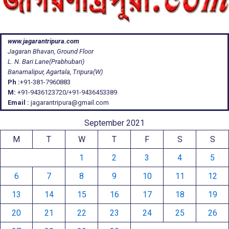
www.jagarantripura.com
Jagaran Bhavan, Ground Floor
L. N. Bari Lane(Prabhubari)
Banamalipur, Agartala, Tripura(W)
Ph :
+91-381-7960883
M:
+91-9436123720/+91-9436453389
Email :
jagarantripura@gmail.com
September 2021
M
T
W
T
F
S
S
1
2
3
4
5
6
7
8
9
10
11
12
13
14
15
16
17
18
19
20
21
22
23
24
25
26