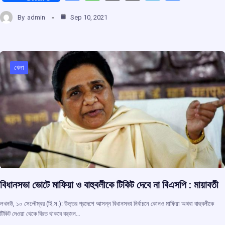
a
h
hr
el
h
By
admin
Sep 10, 2021
ce
at
e
e
ar
b
s
a
gr
e
o
A
d
a
o
p
s
m
খেলা
k
p
বিধানসভা ভোটে মাফিয়া ও বাহুবলীকে টিকিট দেবে না বিএসপি : মায়াবতী
লখনউ, ১০ সেপ্টেম্বর (হি.স.): উত্তর প্রদেশে আসন্ন বিধানসভা নির্বাচনে কোনও মাফিয়া অথবা বাহুবলীকে
টিকিট দেওয়া থেকে বিরত থাকবে বহুজন…