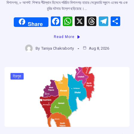
বিশালগড়, ৮ আগস্ট: শিক্ষার পীঠস্থান হিসেবে পরিচিত বিশালগড় হায়ার সেকেন্ডারি স্কুলে একের পর এক
চুরির ঘটনায় উদ্বেগ ছড়িয়েছে।…
F
W
X
T
T
S
Share
a
h
hr
el
h
Read More
ce
at
e
e
ar
b
s
a
gr
e
By
Taniya Chakraborty
Aug 8, 2026
o
A
d
a
o
p
s
m
k
p
ত্রিপুরা