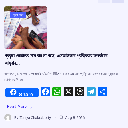
মুখ্য খবর
প্রকৃত ভোটারের নাম বাদ না পড়ে, এসআইআর প্রক্রিয়ায় সতর্কতার
আহ্বান…
আগরতলা, ৮ আগস্ট: স্পেশাল ইনটেনসিভ রিভিশন বা এসআইআর প্রক্রিয়ায় যাতে কোনও প্রকৃত ও
যোগ্য ভোটারের…
F
W
X
T
T
S
Share
a
h
hr
el
h
Read More
ce
at
e
e
ar
b
s
a
gr
e
By
Taniya Chakraborty
Aug 8, 2026