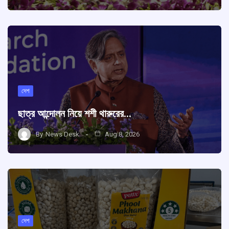
দেশ
ছাত্র আন্দোলন নিয়ে শশী থারুরের…
By
News Desk
Aug 8, 2026
দেশ