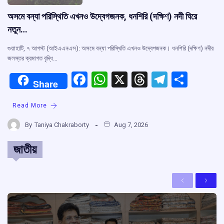
অসমে বন্যা পরিস্থিতি এখনও উদ্বেগজনক, ধনশিরি (দক্ষিণ) নদী ঘিরে
নতুন…
গুয়াহাটি, ৭ আগস্ট (আইএএনএস): অসমে বন্যা পরিস্থিতি এখনও উদ্বেগজনক। ধনশিরি (দক্ষিণ) নদীর
জলস্তর ক্রমাগত বৃদ্ধি…
F
W
X
T
T
S
Share
a
h
hr
el
h
Read More
ce
at
e
e
ar
b
s
a
gr
e
By
Taniya Chakraborty
Aug 7, 2026
o
A
d
a
জাতীয়
o
p
s
m
k
p
Previous
Next