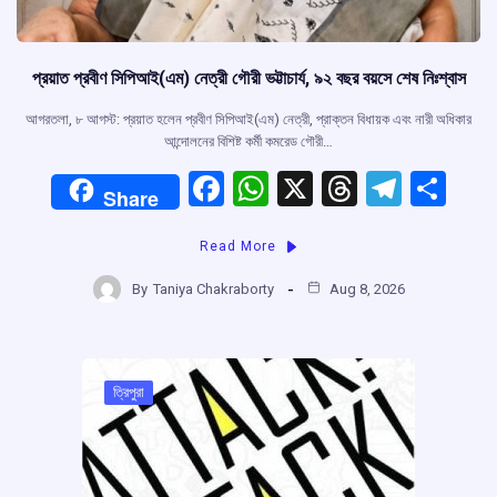
প্রয়াত প্রবীণ সিপিআই(এম) নেত্রী গৌরী ভট্টাচার্য, ৯২ বছর বয়সে শেষ নিঃশ্বাস
আগরতলা, ৮ আগস্ট: প্রয়াত হলেন প্রবীণ সিপিআই(এম) নেত্রী, প্রাক্তন বিধায়ক এবং নারী অধিকার
আন্দোলনের বিশিষ্ট কর্মী কমরেড গৌরী…
F
W
X
T
T
S
Share
a
h
hr
el
h
Read More
ce
at
e
e
ar
b
s
a
gr
e
By
Taniya Chakraborty
Aug 8, 2026
o
A
d
a
o
p
s
m
k
p
ত্রিপুরা