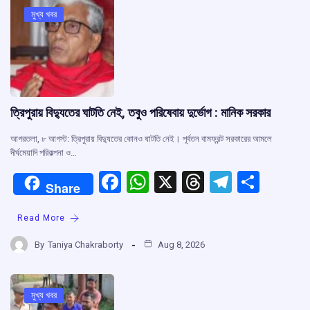
o
p
s
m
মুখ্য খবর
k
p
ত্রিপুরায় বিদ্যুতের ঘাটতি নেই, তবুও পরিষেবায় দুর্ভোগ : মানিক সরকার
আগরতলা, ৮ আগস্ট: ত্রিপুরায় বিদ্যুতের কোনও ঘাটতি নেই। পূর্বতন বামফ্রন্ট সরকারের আমলে
দীর্ঘমেয়াদি পরিকল্পনা ও…
F
W
X
T
T
S
Share
a
h
hr
el
h
Read More
ce
at
e
e
ar
b
s
a
gr
e
By
Taniya Chakraborty
Aug 8, 2026
o
A
d
a
o
p
s
m
মুখ্য খবর