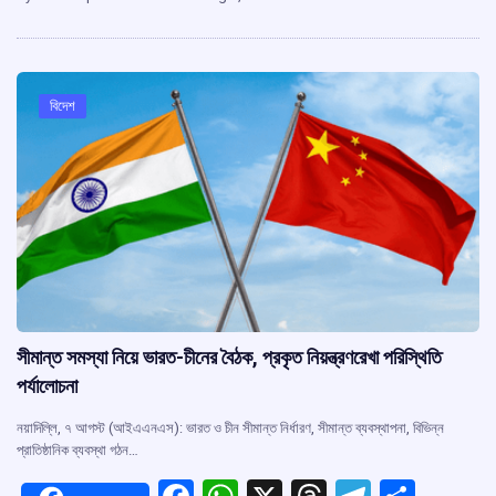
b
s
a
gr
e
o
A
d
a
o
p
s
m
k
p
বিদেশ
সীমান্ত সমস্যা নিয়ে ভারত-চীনের বৈঠক, প্রকৃত নিয়ন্ত্রণরেখা পরিস্থিতি
পর্যালোচনা
নয়াদিল্লি, ৭ আগস্ট (আইএএনএস): ভারত ও চীন সীমান্ত নির্ধারণ, সীমান্ত ব্যবস্থাপনা, বিভিন্ন
প্রাতিষ্ঠানিক ব্যবস্থা গঠন…