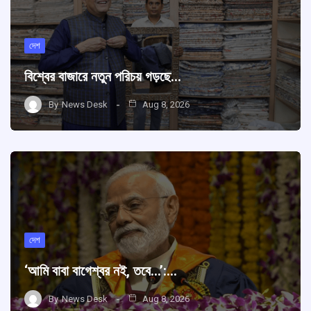
দেশ
বিশ্বের বাজারে নতুন পরিচয় গড়ছে…
By
News Desk
Aug 8, 2026
দেশ
‘আমি বাবা বাগেশ্বর নই, তবে…’:…
By
News Desk
Aug 8, 2026