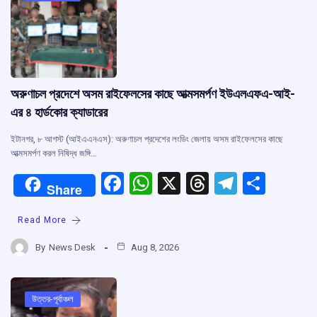
অরুণাচল প্রদেশে অসম রাইফেলসের কাছে আত্মসমর্পণ ইউএলএফএ-আই-
এর ৪ হার্ডকোর ক্যাডারের
ইটানগর, ৮ আগস্ট (আইএএনএস): অরুণাচল প্রদেশের লংডিং জেলায় অসম রাইফেলসের কাছে
আত্মসমর্পণ করল নিষিদ্ধ জঙ্গি…
F
W
X
T
T
S
Share
a
h
hr
el
h
Read More
ce
at
e
e
ar
b
s
a
gr
e
By
News Desk
Aug 8, 2026
o
A
d
a
o
p
s
m
উত্তর-পূর্বাঞ্চল