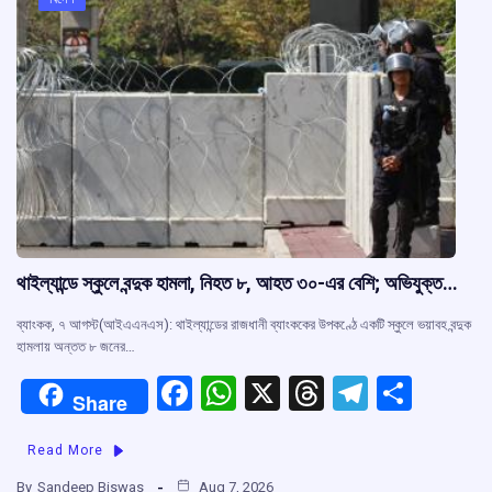
k
p
থাইল্যান্ডে স্কুলে বন্দুক হামলা, নিহত ৮, আহত ৩০-এর বেশি; অভিযুক্ত…
ব্যাংকক, ৭ আগস্ট(আইএএনএস): থাইল্যান্ডের রাজধানী ব্যাংককের উপকণ্ঠে একটি স্কুলে ভয়াবহ বন্দুক
হামলায় অন্তত ৮ জনের…
F
W
X
T
T
S
Share
a
h
hr
el
h
Read More
ce
at
e
e
ar
By
Sandeep Biswas
Aug 7, 2026