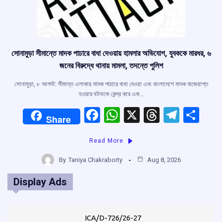
সোনামুড়া সীমান্তে মাদক পাচারে বাধা দেওয়ায় হামলার অভিযোগ, যুবককে মারধর, ৬
জনের বিরুদ্ধে থানায় মামলা, তদন্তে পুলিশ
সোনামুড়া, ৮ আগস্ট: সীমান্ত এলাকায় মাদক পাচারে বাধা দেওয়া এবং বাংলাদেশে মাদক বাজেয়াপ্ত
হওয়ার ঘটনাকে কেন্দ্র করে এক…
F
W
X
T
T
S
Share
a
h
hr
el
h
Read More
ce
at
e
e
ar
b
s
a
gr
e
By
Taniya Chakraborty
Aug 8, 2026
o
A
d
a
Display Ads
o
p
s
m
k
p
ICA/D-726/26-27