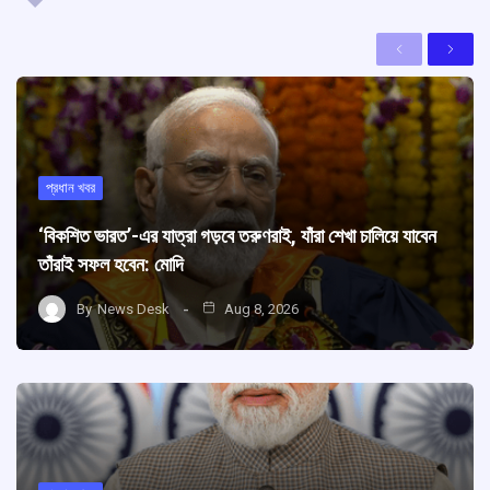
Previous
Next
প্রধান খবর
‘বিকশিত ভারত’-এর যাত্রা গড়বে তরুণরাই, যাঁরা শেখা চালিয়ে যাবেন
তাঁরাই সফল হবেন: মোদি
By
News Desk
Aug 8, 2026