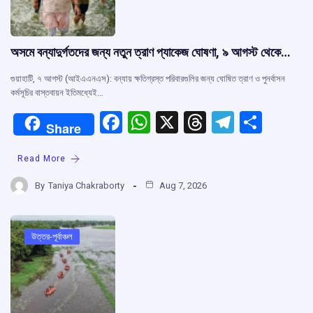
অসমে বন্যাদুর্গতদের জন্য নতুন ত্রাণ প্যাকেজ ঘোষণা, ৯ আগস্ট থেকে…
গুয়াহাটি, ৭ আগস্ট (আইএএনএস): বন্যায় ক্ষতিগ্রস্ত পরিবারগুলির জন্য ঘোষিত ত্রাণ ও পুনর্বাসন
কর্মসূচির বাস্তবায়ন ইতিমধ্যেই…
F
W
X
T
T
S
Share
a
h
hr
el
h
Read More
ce
at
e
e
ar
b
s
a
gr
e
By
Taniya Chakraborty
Aug 7, 2026
o
A
d
a
o
p
s
m
উত্তর-পূর্বাঞ্চল
k
p