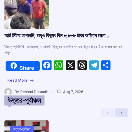
k
p
স্মার্ট মিটার লাগাননি, তবুও বিদ্যুৎ বিল ৮,৮৮৮ টাকা অফিসে তালা…
নিজস্ব প্রতিনিধি , আগরতলা, ৭ আগস্ট: ত্রিপুরায় একদিকে ঘন ঘন বিদ্যুৎ বিভ্রাটে নাজেহাল সাধারণ
মানুষ,…
F
W
X
T
T
S
Share
a
h
hr
el
h
Read More
ce
at
e
e
ar
b
s
a
gr
e
By
Reshmi Debnath
Aug 7, 2026
উত্তর-পূর্বাঞ্চল
o
A
d
a
o
p
s
m
Previous
Next
k
p
উত্তর-পূর্বাঞ্চল