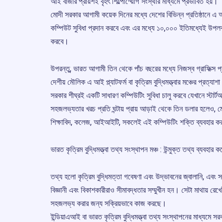
আই বাজার প্রায়শই বৃহৎ শিল্পোদ্য়োগ সংস্থার মাধ্যমে প্রভাবিত হয়।
মোদী সরকার আগামী কয়েক দিনের মধ্যে দেশের বিভিন্ন প্রতিষ্ঠানে এ আ
কম্পিউট সুবিধা প্রদান করবে এবং এর মধ্যে ১০,০০০ ইতিমধ্যেই উপল
করবে।
উপরন্তু, ভারত আগামী তিন থেকে পাঁচ বছরের মধ্যে নিজস্ব গ্রাফিক্স
দেশীয় মৌলিক এ আই প্ল্যাটফর্ম বা কৃত্রিম বুদ্ধিমত্ত্বার মঞ্চের প্রত্য
সরকার শীঘ্রই একটি সাধারণ কম্পিউটিং সুবিধা চালু করবে যেখানে স্টা
সহজলভ্যতার খরচ প্রতি ঘন্টায় প্রায় আড়াই থেকে তিন ডলার হলেও, মো
শিক্ষাবিদ, কলেজ, আইআইটি, সকলেই এই কম্পিউটিং শক্তি ব্যবহার ক
ভারত কৃত্রিম বুদ্ধিমত্ত্বা তথ্য সংস্থাপন মঞ্চ : উন্মুক্ত তথ্য ব্যবহার কর
তথ্য হলো কৃত্রিম বুদ্ধিমত্তা গবেষণা এবং উদ্ভাবনের জ্বালানি, এবং সম
বিজ্ঞানী এবং বিকাশকারীরাও সীমাবদ্ধতার সম্মুখীন হন। সেটা মাথায় রেখ
সহজলভ্য করার জন্য সক্রিয়ভাবে কাজ করছে।
ইন্ডিয়াএআই বা ভারত কৃত্রিম বুদ্ধিমত্ত্বা তথ্য সংস্থাপনের মাধ্যমে