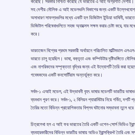
করেছে। সরকার নিশ্চিত করেছে যে ভারতের এ আই অগ্রগতি দেশীয়। ভার
সহ দেশীয় মৌলিক এ আই মডেলগুলি বিকাশের জন্য একটি উল্লেখযোগ্
অসাধারণ সাফল্যগুলির মধ্যে একটি হল ডিজিটাল ইন্ডিয়া ভাষিনী, ভারতের 
ডিজিটাল পরিষেবাগুলিতে সহজ অ্যাক্সেস সক্ষম করার চেষ্টা করে, যার মধ্
করে।
ভারতজেন বিশ্বের প্রথম সরকারী অর্থায়নে পরিচালিত মাল্টিমডাল 
ভারতে চালু হয়েছিল। ভাষা, বক্তৃতা এবং কম্পিউটার দৃষ্টিভঙ্গিতে মৌ
এবং নাগরিকদের সম্পৃক্ততা বৃদ্ধির জন্য এই উদ্যোগটি তৈরি করা হয়েছে।
গবেষকদের একটি কনসোর্টিয়াম অন্তর্ভুক্ত করে।
সর্বম-১ এআই মডেল, এই উদ্ভাবনী বৃহৎ ভাষার মডেলটি ভারতীয় ভাষাগুলির
ব্যবধান পূরণ করে। সর্বম-১, ২ বিলিয়ন প্যারামিটার নিয়ে গর্বিত, দশটি 
তৈরির মতো বিভিন্ন প্রায়োগিকতায় বিপ্লব ঘটানোর সম্ভাবনা তুলে ধর
চিত্রলেখা হল এ আই ফর ভারতের তৈরি একটি ওপেন-সোর্স ভিডিও ট্রান্স
ব্যবহারকারীদের বিভিন্ন ভারতীয় ভাষায় অডিও ট্রান্সক্রিপ্ট তৈরি এবং সম