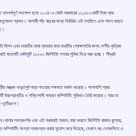
করতে তাৎপর্যপূর্ণ পদক্ষেপ হলো ২০২৪-এ মোদি সরকারের ১০,৩০০কোটি টাকা ব্যয়
রাকে অনুমোদন প্রদান। আগামী পাঁচ বছরের জন্য নির্ধারিত এই তহবিলে একে সফল করতে
ছে।
এআই মিশন এখন ভারতীয় ভাষা ব্যবহার করে ভারতীয় প্রেক্ষাপটের জন্য দেশীয় কৃত্রিম
এ আই মডেলটি মোটামুটি ১০০০০ জিপিইউ গণনার সুবিধা দিয়ে শুরু হচ্ছে। শীঘ্রই
রীয় মন্ত্রক অভূতপূর্ব সাড়া পাওয়ার সক্ষমতা অর্জন করেছে। পাশাপাশি প্রায়
ি উচ্চপ্রান্তীয় ও শক্তিশালী সাধারণ কম্পিউটিং সুবিধাও তৈরি করেছে। আর তা
ুই-তৃতীয়াংশ।
ার খোলার পথপ্রদর্শক এবং এই সরকারই প্রথম, যারা ভারতে জিপিইউ বাজার খুলেছে,
ম্পন্ন কম্পিউটিং সংস্থা সহজলভ্য করার সুযোগ করে দিয়েছে, যেখানে বড় দেশগুলিতে এ