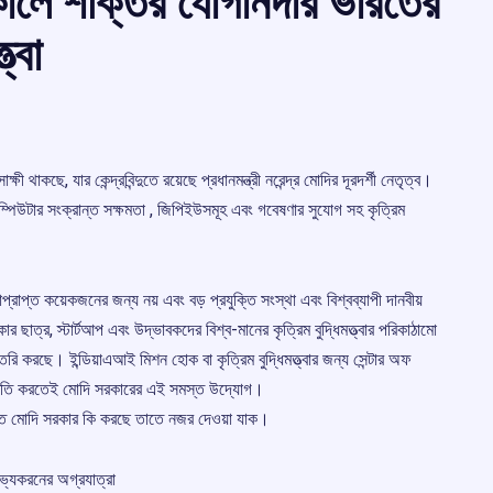
কালে শক্তির যোগানদার ভারতের
ত্বা
ষী থাকছে, যার কেন্দ্রবিন্দুতে রয়েছে প্রধানমন্ত্রী নরেন্দ্র মোদির দূরদর্শী নেতৃত্ব।
ম্পিউটার সংক্রান্ত সক্ষমতা , জিপিইউসমূহ এবং গবেষণার সুযোগ সহ কৃত্রিম
িধাপ্রাপ্ত কয়েকজনের জন্য নয় এবং বড় প্রযুক্তি সংস্থা এবং বিশ্বব্যাপী দানবীয়
াত্র, স্টার্টআপ এবং উদ্ভাবকদের বিশ্ব-মানের কৃত্রিম বুদ্ধিমত্ত্বার পরিকাঠামো
 করছে। ইন্ডিয়াএআই মিশন হোক বা কৃত্রিম বুদ্ধিমত্ত্বার জন্য সেন্টার অফ
্থার উন্নতি করতেই মোদি সরকারের এই সমস্ত উদ্যোগ।
িয়ে যেতে মোদি সরকার কি করছে তাতে নজর দেওয়া যাক।
জলভ্যকরনের অগ্রযাত্রা