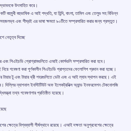
উদ্ভাবনকে উৎসাহিত করে।
ি বহুমুখী বহুভাষিক এ আই পদ্ধতি, যা হিন্দি, বাংলা, তামিল এবং তেলুগু সহ বিভিন্ন
 সহজলভ্য এবং শীঘ্রই এর ভাষা ক্ষমতা ৯০টিতে সম্প্রসারিত করার জন্য প্রস্তুত।
শে নেতৃত্ব দিচ্ছে
র এবং পিএইচডি প্রোগ্রামগুলিতে এআই কোর্সগুলি সম্প্রসারিত করা হবে।
নিয়ে গবেষণা করা পূর্ণকালীন পিএইচডি প্রাপ্তদের ফেলোশিপ প্রদান করা হচ্ছে।
কার টায়ার টু এবং টায়ার থ্রী শহরগুলিতে ডেটা এবং এ আই ল্যাব স্থাপন করছে। এই
ে। দিল্লির ন্যাশনাল ইনস্টিটিউট অফ ইলেকট্রনিক্স অ্যান্ড ইনফরমেশন টেকনোলজি
ত্ত্বা তথ্য গবেষণাগার প্রতিষ্ঠিত হয়েছে।
য়েছে
ক্ষেত্রে বিশ্বব্যাপী শীর্ষস্থানে রয়েছে। এআই দক্ষতা অনুপ্রবেশের ক্ষেত্রে