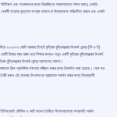
় স্টার্টআপ এবং গবেষকদের জন্য নিরবচ্ছিন্ন সহজলভ্যতা সক্ষম করবে, এআই-
 বেনামী তথ্যের বৃহত্তম সংগ্রহ থাকবে যা উদ্ভাবনকে পরিচালিত করবে এবং এআই
ব দিয়ে ২০২৩-এ মোদি সরকার তিনটে কৃত্রিম বুদ্ধিমত্ত্বার উৎকর্ষ কেন্দ্র (সি ও ই)
াকার ব্যয় বরাদ্দ ধরে শিক্ষার জন্যও নতুন একটি কৃত্রিম বুদ্ধিমত্ত্বার উৎকর্ষ
িম বুদ্ধিমত্ত্বার উৎকর্ষ কেন্দ্র স্থাপনের ঘোষণা।
বসমাজকে শিল্প-প্রাসঙ্গিক দক্ষতায় সজ্জিত করার জন্য ডিজাইন করা হয়েছে। মেক ফর
ন্যও তৈরী করুন এই ভাবনায় উৎপাদনের প্রয়াসকে সমর্থন করার জন্য বিশ্বব্যাপী
বরং ইতিমধ্যেই মৌলিক এ আই মডেল তৈরিতে উল্লেখযোগ্য অগ্রগতি অর্জন