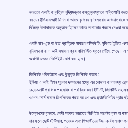
ভারতের এআই বা কৃত্রিম বুদ্ধিমত্ত্বার বাস্তুব্যবস্থাকে শক্তিশালী 
বরাদ্দের ইন্ডিয়াএআই মিশন বা ভারত কৃত্রিম বুদ্ধিমত্ত্বার অভিযাত্
বিভিন্ন উপাদানকে অনুঘটক হিসেবে কাজে লাগানোর প্রয়াস নেওয়া হচ্
একটি হাই-এন্ড বা উচ্চ প্রান্তিক সাধারণ কম্পিউটিং সুবিধায় ইন্ডিয়া 
বুদ্ধিমত্ত্বা বা এ আই সমাধান প্রায় পরিমার্জিত স্তরে পৌঁছে গেছে। 
অবশিষ্ট ৮৬৯৩ জিপিইউ যোগ করা হবে।
জিপিইউ পরিকাঠামো এবং উন্মুক্ত জিপিইউ বাজার :
ইন্ডিয়া এ আই মিশন সূচনার দশমাসের মধ্যে এর নোডাল বা দায়বদ্ধ কেন্দ্
১৮,৬৯৩টি গ্রাফিক প্রসেসিং বা প্রক্রিয়াকরণ ইউনিট, জিপিইউ সহ একট
ওপেন সোর্স মডেল ডিপসিকের প্রায় নয় গুণ এবং চ্যাটজিপিটির প্রায় দ
উল্লেখযোগ্যভাবে, মোদী সরকার ভারতের জিপিইউ মার্কেটপ্লেস বা বাজ
যার ফলে ছোট স্টার্টআপ, গবেষক এবং শিক্ষার্থীদের উচ্চ-কার্যক্ষমতাস