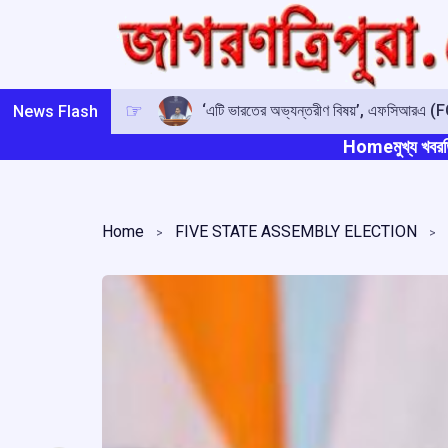
Skip
to
content
‘এটি ভারতের অভ্যন্তরীণ বিষয়’, এফসিআরএ (FCR
News Flash
Home
মুখ্য খবর
ত
Home
FIVE STATE ASSEMBLY ELECTION