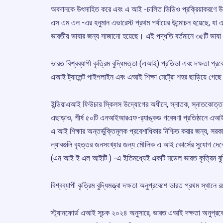
অবদানকে উৎসাহিত করে এবং এ আই -চালিত ভিডিও প্রক্রিয়াকরণে 
এস এম এল -এর হনুমান এভারেস্ট প্রথম পর্যায়ের উন্মোচন হয়েছে, যা একট
ভারতীয় ভাষার জন্য সাজানো হয়েছে। এই পদ্ধতি বর্তমানে ৩৫টি ভাষা
ভারত বিশ্বব্যাপী কৃত্রিম বুদ্ধিমত্তা (এআই) প্রতিভা এবং দক্ষতা প্রবে
এআই ট্যালেন্ট পাইপলাইন এবং এআই শিক্ষা মেট্রো শহর ছাড়িয়ে গেছে
ইন্ডিয়াএআই ফিউচার স্কিলস উদ্যোগের অধীনে, স্নাতক, স্নাতকোত্ত
এছাড়াও, শীর্ষ ৫০টি এনআইআরএফ-র‌্যাঙ্কড গবেষণা প্রতিষ্ঠানে এআই 
এ আই শিক্ষার অন্তর্ভুক্তিমূলক প্রবেশাধিকার নিশ্চিত করার জন্য, সর
ল্যাবগুলি বৃহত্তর জনসংখ্যার জন্য মৌলিক এ আই কোর্সের সুযোগ দেব
(এন আই ই এল আইটি ) -এ ইতিমধ্যেই একটি মডেল ভারত কৃত্রিম বুদ্ধিম
বিশ্বব্যাপী কৃত্রিম বুদ্ধিমত্ত্বা দক্ষতা অনুপ্রবেশে ভারত প্রথম স্থানে র
স্ট্যানফোর্ড এআই সূচক ২০২৪ অনুসারে, ভারত এআই দক্ষতা অনুপ্রবেশের 