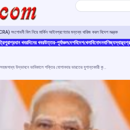
Search
A) সংশোধনী বিল নিয়ে মার্কিন আইনপ্রণেতার মন্তব্য খারিজ করল বিদেশ মন্ত্রক
্রিপুরা
প্রধান খবর
দিনের খবর
উত্তর-পূর্বাঞ্চল
দেশ
বিদেশ
খেলা
বিনোদন
বাণিজ্য
স্বাস্থ্য
প্র
সহজসাধ্য উদ্ভাবনে ভাবিকালে শক্তির যোগানদার ভারতের যুগান্তকারী কৃত্রিম বুদ্ধিমত্ত্বা