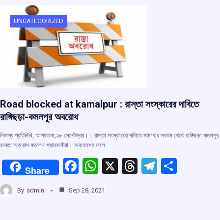
o
A
d
a
o
p
s
m
UNCATEGORIZED
k
p
Road blocked at kamalpur : রাস্তা সংস্কারের দাবিতে
রাঙ্গিছড়া-কমলপুর অবরোধ
নিজস্ব প্রতিনিধি, আগরতলা,২৮ সেপ্টেম্বর।। রাস্তা সংস্কারের দাবিতে মঙ্গলবার সকাল থেকে রাঙ্গিছড়া কমলপুর
রাস্তা অবরোধ করলেন গ্রামবাসীরা। অবরোধের ফলে…
F
W
X
T
T
S
Share
a
h
hr
el
h
By
admin
Sep 28, 2021
ce
at
e
e
ar
b
s
a
gr
e