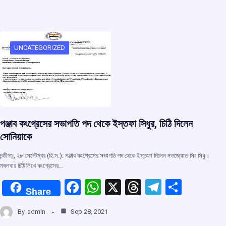
UNCATEGORIZED
পঞ্জাব কংগ্রেসের সভাপতি পদ থেকে ইস্তফা সিধুর, চিঠি দিলেন
সোনিয়াকে
চন্ডীগড়, ২৮ সেপ্টেম্বর (হি.স.): পঞ্জাব কংগ্রেসের সভাপতি পদ থেকে ইস্তফা দিলেন নভজ্যোত সিং সিধু।
মঙ্গলবার চিঠি লিখে কংগ্রেসের…
F
W
X
T
T
S
Share
a
h
hr
el
h
By
admin
Sep 28, 2021
ce
at
e
e
ar