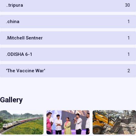
..tripura
30
.china
1
.Mitchell Sentner
1
.ODISHA 6-1
1
'The Vaccine War'
2
Gallery