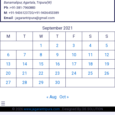
Banamalipur, Agartala, Tripura(W)
Ph :
+91-381-7960883
M:
+91-9436123720/+91-9436453389
Email :
jagarantripura@gmail.com
September 2021
M
T
W
T
F
S
S
1
2
3
4
5
6
7
8
9
10
11
12
13
14
15
16
17
18
19
20
21
22
23
24
25
26
27
28
29
30
« Aug
Oct »
© 2026
www.jagarantripura.com .
Designed By CIS SOLUTION