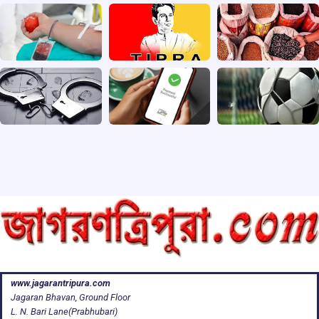
www.jagarantripura.com
Jagaran Bhavan, Ground Floor
L. N. Bari Lane(Prabhubari)