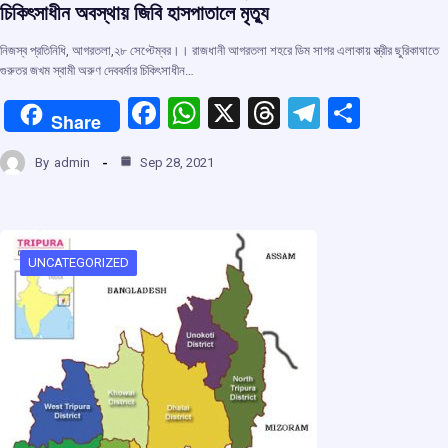
চিকিৎসাধীন অবস্থায় জিবি হাসপাতালে মৃত্যু
নিজস্ব প্রতিনিধি, আগরতলা,২৮ সেপ্টেম্বর।। রাজধানী আগরতলা শহরে ডিম সাগর এলাকায় স্ত্রীর ছুরিকাঘাতে
গুরুতর জখম স্বামী অরুণ দেববর্মার চিকিৎসাধীন…
F
W
X
T
T
S
Share
a
h
hr
el
h
By
admin
Sep 28, 2021
ce
at
e
e
ar
b
s
a
gr
e
o
A
d
a
o
p
s
m
UNCATEGORIZED
k
p