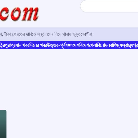
Search
 টাকা ফেরতের দাবিতে সন্তানদের নিয়ে থানায় ভুক্তভোগীরা
্রিপুরা
প্রধান খবর
দিনের খবর
উত্তর-পূর্বাঞ্চল
দেশ
বিদেশ
খেলা
বিনোদন
বাণিজ্য
স্বাস্থ্য
প্র