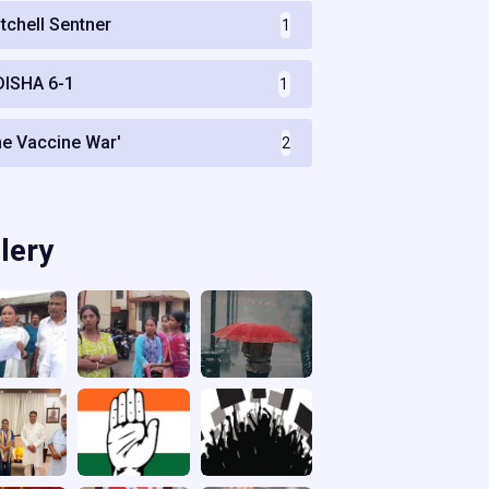
itchell Sentner
1
DISHA 6-1
1
he Vaccine War'
2
lery