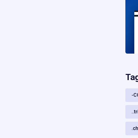
Ta
-C
..t
.c