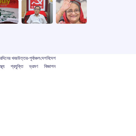
বর
দিনের খবর
উত্তর-পূর্বাঞ্চল
দেশ
বিদেশ
স্থ্য
প্রযুক্তি
ভ্রমণ
বিজ্ঞাপন