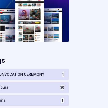
gs
ONVOCATION CEREMONY
1
ripura
30
hina
1