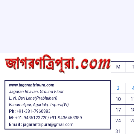
M
www.jagarantripura.com
3
Jagaran Bhavan, Ground Floor
L. N. Bari Lane(Prabhubari)
10
1
Banamalipur, Agartala, Tripura(W)
17
1
Ph :
+91-381-7960883
M:
+91-9436123720/+91-9436453389
24
2
Email :
jagarantripura@gmail.com
31