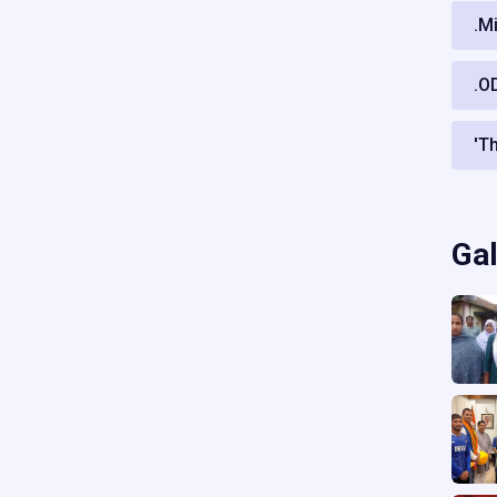
.M
.O
'T
Gal