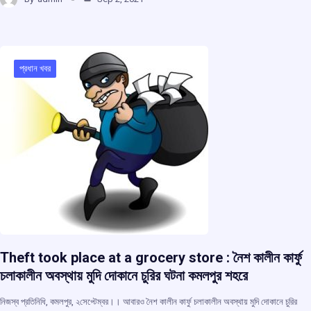
ce
at
e
e
ar
b
s
a
gr
e
o
A
d
a
o
p
s
m
প্রধান খবর
k
p
Theft took place at a grocery store : নৈশ কালীন কার্ফু
চলাকালীন অবস্থায় মুদি দোকানে চুরির ঘটনা কমলপুর শহরে
নিজস্ব প্রতিনিধি, কমলপুর, ২সেপ্টেম্বর।। আবারও নৈশ কালীন কার্ফু চলাকালীন অবস্থায় মুদি দোকানে চুরির