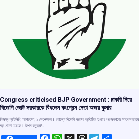
Congress criticised BJP Government : চাকরি নিয়ে
বিজেপি জোট সরকারকে বিঁধলেন কংগ্রেস নেতা অজয় কুমার
নিজস্ব প্রতিনিধি, আগরতলা, ১ সেপ্টেম্বর।।রাজ্যে বিজেপি সরকার প্রতিষ্ঠিত হওয়ার পর জনগণের সাথে সবচেয়ে
বড় ধোঁকা হয়েছে। ভিশন ডকুমেন্ট…
F
W
X
T
T
S