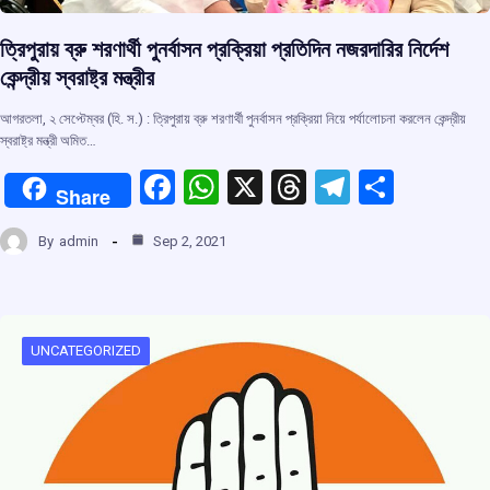
ত্রিপুরায় ব্রু শরণার্থী পুনর্বাসন প্রক্রিয়া প্রতিদিন নজরদারির নির্দেশ
কেন্দ্রীয় স্বরাষ্ট্র মন্ত্রীর
আগরতলা, ২ সেপ্টেম্বর (হি. স.) : ত্রিপুরায় ব্রু শরণার্থী পুনর্বাসন প্রক্রিয়া নিয়ে পর্যালোচনা করলেন কেন্দ্রীয়
স্বরাষ্ট্র মন্ত্রী অমিত…
F
W
X
T
T
S
Share
a
h
hr
el
h
By
admin
Sep 2, 2021
ce
at
e
e
ar
b
s
a
gr
e
o
A
d
a
o
p
s
m
UNCATEGORIZED
k
p