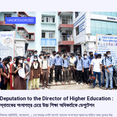
b
s
a
gr
e
o
A
d
a
o
p
s
m
UNCATEGORIZED
k
p
Deputation to the Director of Higher Education :
স্নাতকের শংসাপত্র চেয়ে উচ্চ শিক্ষা অধিকর্তাকে ডেপুটেশন
নিজস্ব প্রতিনিধি, আগরতলা, ১ সেপ্ঢেম্বর৷৷ চলতি মাসেই স্নাতক শংসাপত্র প্রদানের দাবিতে আজ বুধবার উচ্চ