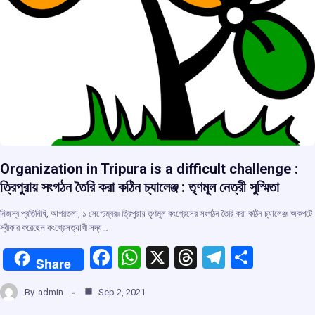
Organization in Tripura is a difficult challenge :
ত্রিপুরায় সংগঠন তৈরি করা কঠিন চ্যালেঞ্জ : তৃণমূল নেত্রী সুস্মিতা
নিজস্ব প্রতিনিধি, আগরতলা, ১ সেপ্ঢেম্বর৷৷ ত্রিপুরায় তৃণমূল কংগ্রেসের সংগঠন তৈরি করা কঠিন চ্যালেঞ্জ৷ অকপটে
স্বীকার করেছেন কংগ্রেসত্যাগী সদ্য…
F
W
X
T
T
S
Share
a
h
hr
el
h
By
admin
Sep 2, 2021
ce
at
e
e
ar