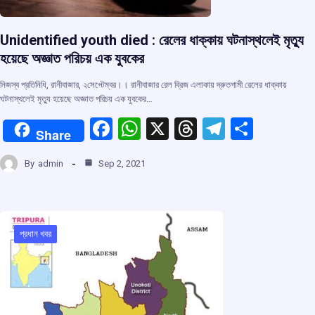
Unidentified youth died : রেলের ধাক্কায় ঘটনাস্থলেই মৃত্যু
হয়েছে অজ্ঞাত পরিচয় এক যুবকের
নিজস্ব প্রতিনিধি, রানীবাজার, ২সেপ্টেম্বর।। রানীবাজার রেল ব্রিজ এলাকায় দ্রুতগামী রেলের ধাক্কায়
ঘটনাস্থলেই মৃত্যু হয়েছে অজ্ঞাত পরিচয় এক যুবকের…
F
W
X
T
T
S
Share
a
h
hr
el
h
By
admin
Sep 2, 2021
ce
at
e
e
ar
b
s
a
gr
e
o
A
d
a
o
p
s
m
প্রধান খবর
k
p