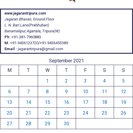
www.jagarantripura.com
Jagaran Bhavan, Ground Floor
L. N. Bari Lane(Prabhubari)
Banamalipur, Agartala, Tripura(W)
Ph :
+91-381-7960883
M:
+91-9436123720/+91-9436453389
Email :
jagarantripura@gmail.com
September 2021
M
T
W
T
F
S
S
1
2
3
4
5
6
7
8
9
10
11
12
13
14
15
16
17
18
19
20
21
22
23
24
25
26
27
28
29
30