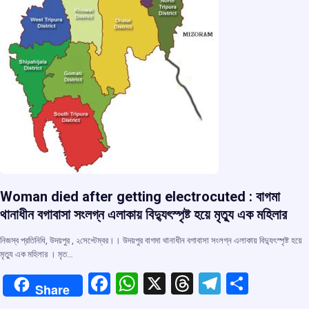
Woman died after getting electrocuted : বাগমা
থানাধীন বগাবাসা সংলগ্ন এলাকায় বিদ্যুৎস্পৃষ্ট হয়ে মৃত্যু এক মহিলার
নিজস্ব প্রতিনিধি, উদয়পুর , ২সেপ্টেম্বর।। উদয়পুর বাগমা থানাধীন বগাবাসা সংলগ্ন এলাকায় বিদ্যুৎস্পৃষ্ট হয়ে
মৃত্যু এক মহিলার । মৃত…
F
W
X
T
T
S
Share
a
h
hr
el
h