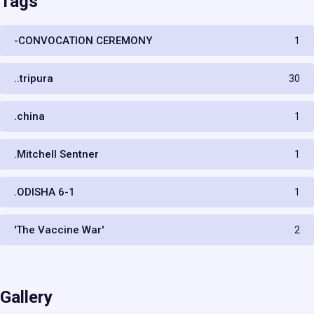
Tags
-CONVOCATION CEREMONY
1
..tripura
30
.china
1
.Mitchell Sentner
1
.ODISHA 6-1
1
'The Vaccine War'
2
Gallery