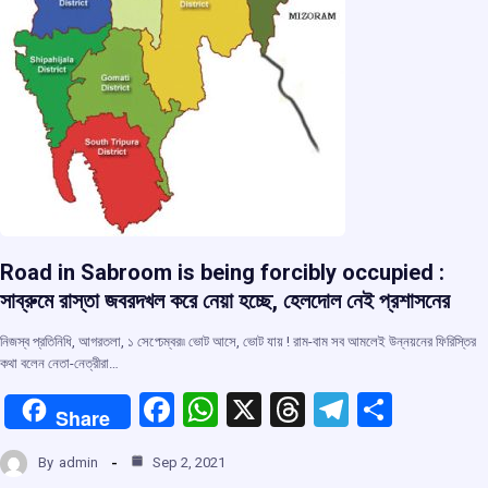
Road in Sabroom is being forcibly occupied :
সাব্রুমে রাস্তা জবরদখল করে নেয়া হচ্ছে, হেলদোল নেই প্রশাসনের
নিজস্ব প্রতিনিধি, আগরতলা, ১ সেপ্ঢেম্বর৷৷ ভোট আসে, ভোট যায় ! রাম-বাম সব আমলেই উন্নয়নের ফিরিস্তির
কথা বলেন নেতা-নেত্রীরা…
F
W
X
T
T
S
Share
a
h
hr
el
h
By
admin
Sep 2, 2021
ce
at
e
e
ar