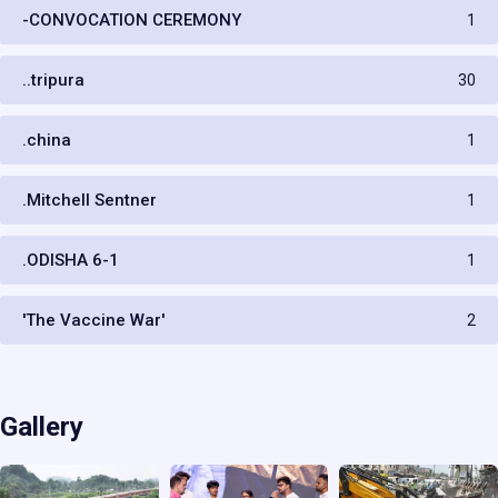
-CONVOCATION CEREMONY
1
..tripura
30
.china
1
.Mitchell Sentner
1
.ODISHA 6-1
1
'The Vaccine War'
2
Gallery