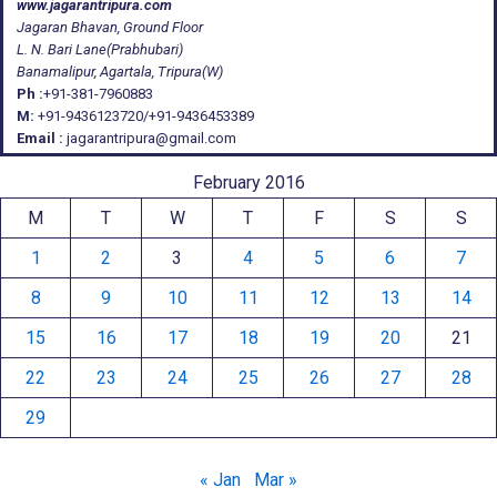
www.jagarantripura.com
Jagaran Bhavan, Ground Floor
L. N. Bari Lane(Prabhubari)
Banamalipur, Agartala, Tripura(W)
Ph :
+91-381-7960883
M:
+91-9436123720/+91-9436453389
Email :
jagarantripura@gmail.com
February 2016
M
T
W
T
F
S
S
1
2
3
4
5
6
7
8
9
10
11
12
13
14
15
16
17
18
19
20
21
22
23
24
25
26
27
28
29
« Jan
Mar »