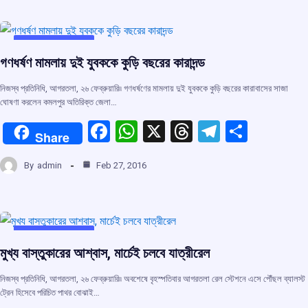
b
s
a
gr
e
o
A
d
a
o
p
s
m
UNCATEGORIZED
গণধর্ষণ মামলায় দুই যুবককে কুড়ি বছরের কারাদন্ড
k
p
নিজস্ব প্রতিনিধি, আগরতলা, ২৬ ফেব্রুয়ারি৷৷ গণধর্ষণের মামলায় দুই যুবককে কুড়ি বছরের কারাবাসের সাজা
ঘোষণা করলেন কমলপুর অতিরিক্ত জেলা…
F
W
X
T
T
S
Share
a
h
hr
el
h
By
admin
Feb 27, 2016
ce
at
e
e
ar
b
s
a
gr
e
o
A
d
a
o
p
s
m
UNCATEGORIZED
মুখ্য বাস্তুকারের আশ্বাস, মার্চেই চলবে যাত্রীরেল
k
p
নিজস্ব প্রতিনিধি, আগরতলা, ২৬ ফেব্রুয়ারি৷৷ অবশেষে বৃহস্পতিবার আগরতলা রেল স্টেশনে এসে পৌঁছল ব্যালস্ট
ট্রেন হিসেবে পরিচিত পাথর বোঝাই…