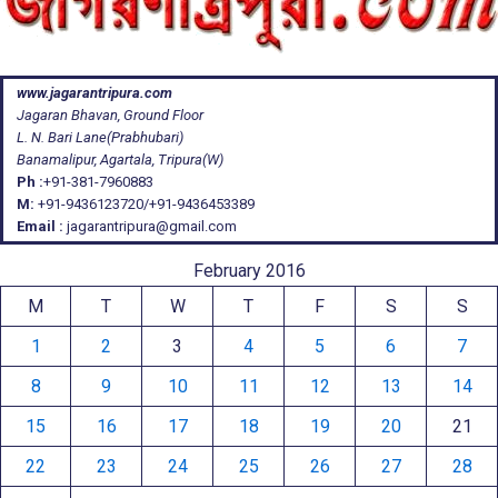
www.jagarantripura.com
Jagaran Bhavan, Ground Floor
L. N. Bari Lane(Prabhubari)
Banamalipur, Agartala, Tripura(W)
Ph :
+91-381-7960883
M:
+91-9436123720/+91-9436453389
Email :
jagarantripura@gmail.com
February 2016
M
T
W
T
F
S
S
1
2
3
4
5
6
7
8
9
10
11
12
13
14
15
16
17
18
19
20
21
22
23
24
25
26
27
28