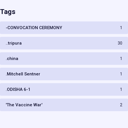
Tags
-CONVOCATION CEREMONY
1
..tripura
30
.china
1
.Mitchell Sentner
1
.ODISHA 6-1
1
'The Vaccine War'
2