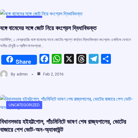
b
s
a
gr
e
o
A
d
a
o
p
s
m
UNCATEGORIZED
বঙ্গে বামেদের সঙ্গে জোট নিয়ে কংগ্রেস দ্বিধাবিভক্ত
k
p
নয়াদিল্লি, ১ ফেব্রুয়ারি৷৷ বঙ্গে বামেদের সাথে জোটের প্রশ্ণে কার্য্যত দ্বিধাবিভক্ত কংগ্রেস৷ একদিকে যেখানে
অধীর চৌধুরী ও প্রদীপ দাশগুপ্তরা…
F
W
X
T
T
S
Share
a
h
hr
el
h
By
admin
Feb 2, 2016
ce
at
e
e
ar
b
s
a
gr
e
o
A
d
a
o
p
s
m
UNCATEGORIZED
k
p
বিধানসভায় হইহট্টগোল, পাঁচমিনিটে ভাষণ শেষ রাজ্যপালের, ভোটের
বাজারে পেশ ভোট-অন-অ্যাকাউন্ট