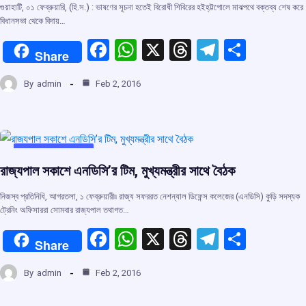
গুয়াহাটি, ০১ ফেব্রুয়ারি, (হি.স.) : ভাষণের সূচনা হতেই বিরোধী শিবিরের হইহ্‌ট্টগোলে মাঝপথে বক্তব্য শেষ করে
বিধানসভা থেকে বিদায়…
F
W
X
T
T
S
Share
a
h
hr
el
h
By
admin
Feb 2, 2016
ce
at
e
e
ar
b
s
a
gr
e
o
A
d
a
o
p
s
m
UNCATEGORIZED
রাজ্যপাল সকাশে এনডিসি’র টিম, মুখ্যমন্ত্রীর সাথে বৈঠক
k
p
নিজস্ব প্রতিনিধি, আগরতলা, ১ ফেব্রুয়ারী৷৷ রাজ্য সফররত নেশন্যাল ডিফেন্স কলেজের (এনডিসি) কুড়ি সদস্যক
ট্রেনিং অফিসাররা সোমবার রাজ্যপাল তথাগত…
F
W
X
T
T
S
Share
a
h
hr
el
h
By
admin
Feb 2, 2016
ce
at
e
e
ar
b
s
a
gr
e