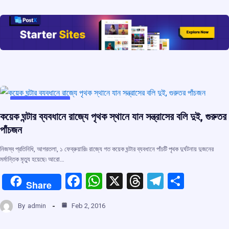
o
A
d
a
o
p
s
m
k
p
UNCATEGORIZED
কয়েক ঘন্টার ব্যবধানে রাজ্যে পৃথক স্থানে যান সন্ত্রাসের বলি দুই, গুরুতর
পাঁচজন
নিজস্ব প্রতিনিধি, আগরতলা, ১ ফেব্রুয়ারি৷৷ রাজ্যে গত কয়েক ঘন্টার ব্যবধানে পাঁচটি পৃথক দুর্ঘটনায় দুজনের
মর্মান্তিক মৃত্যু হয়েছে৷ আরো…
F
W
X
T
T
S
Share
a
h
hr
el
h
By
admin
Feb 2, 2016
ce
at
e
e
ar