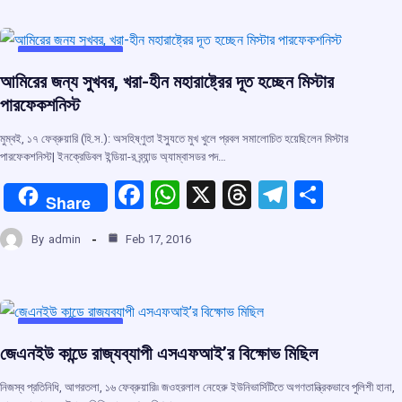
b
s
a
gr
e
o
A
d
a
o
p
s
m
UNCATEGORIZED
আমিরের জন্য সুখবর, খরা-হীন মহারাষ্ট্রের দূত হচ্ছেন মিস্টার
k
p
পারফেকশনিস্ট
মুম্বই, ১৭ ফেব্রুয়ারি (হি.স.): অসহিষ্ণুতা ইসু্যতে মুখ খুলে প্রবল সমালোচিত হয়েছিলেন মিস্টার
পারফেকশনিস্ট| ইনক্রেডিবল ইন্ডিয়া-র ব্র্যান্ড অ্যাম্বাসডর পদ…
F
W
X
T
T
S
Share
a
h
hr
el
h
By
admin
Feb 17, 2016
ce
at
e
e
ar
b
s
a
gr
e
o
A
d
a
o
p
s
m
UNCATEGORIZED
জেএনইউ কান্ডে রাজ্যব্যাপী এসএফআই’র বিক্ষোভ মিছিল
k
p
নিজস্ব প্রতিনিধি, আগরতলা, ১৬ ফেব্রুয়ারি৷৷ জওহরলাল নেহেরু ইউনিভার্সিটিতে অগণতান্ত্রিকভাবে পুলিশী হানা,