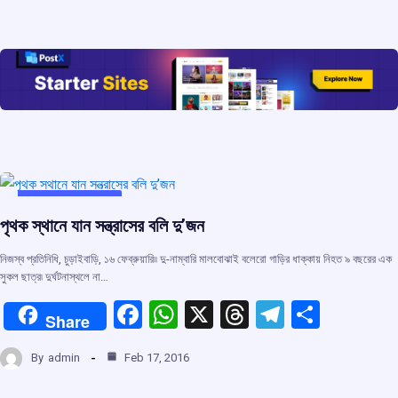
b
s
a
gr
e
o
A
d
a
o
p
s
m
k
p
UNCATEGORIZED
পৃথক স্থানে যান সন্ত্রাসের বলি দু’জন
নিজস্ব প্রতিনিধি, চুড়াইবাড়ি, ১৬ ফেব্রুয়ারি৷৷ দু-নাম্বারি মালবোঝাই বলেরো গাড়ির ধাক্কায় নিহত ৯ বছরের এক
সুকল ছাত্র৷ দুর্ঘটনাস্থলে না…
F
W
X
T
T
S
Share
a
h
hr
el
h
By
admin
Feb 17, 2016
ce
at
e
e
ar