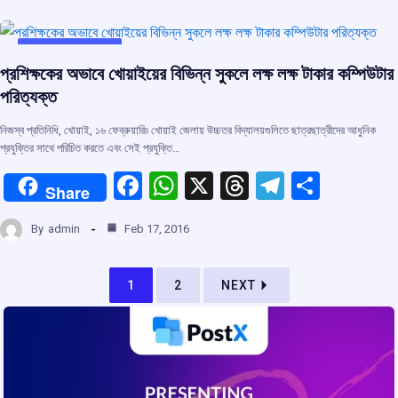
b
s
a
gr
e
o
A
d
a
o
p
s
m
UNCATEGORIZED
প্রশিক্ষকের অভাবে খোয়াইয়ের বিভিন্ন সুকলে লক্ষ লক্ষ টাকার কম্পিউটার
k
p
পরিত্যক্ত
নিজস্ব প্রতিনিধি, খোয়াই, ১৬ ফেব্রুয়ারি৷৷ খোয়াই জেলায় উচ্চতর বিদ্যালয়গুলিতে ছাত্রছাত্রীদের আধুনিক
প্রযুক্তির সাথে পরিচিত করতে এবং সেই প্রযুক্তি…
F
W
X
T
T
S
Share
a
h
hr
el
h
By
admin
Feb 17, 2016
ce
at
e
e
ar
b
s
a
gr
e
1
2
NEXT
o
A
d
a
o
p
s
m
k
p