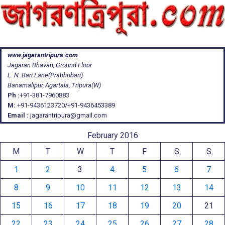
www.jagarantripura.com
Jagaran Bhavan, Ground Floor
L. N. Bari Lane(Prabhubari)
Banamalipur, Agartala, Tripura(W)
Ph :
+91-381-7960883
M:
+91-9436123720/+91-9436453389
Email :
jagarantripura@gmail.com
February 2016
M
T
W
T
F
S
S
1
2
3
4
5
6
7
8
9
10
11
12
13
14
15
16
17
18
19
20
21
22
23
24
25
26
27
28