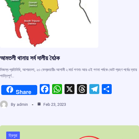
আমতলী থানায় সর্ব দালীয় বৈঠক
নিজস্ব প্রতিনিধি, আগরতলা, ২৩ ফেব্রুয়ারী৷৷ আগামী ২ মার্চ গণনা৷ আর এই গণনা পর্বকে ভোট গ্রহণ পর্বের ন্যায়
শান্তিপূর্ণ…
F
W
X
T
T
S
Share
a
h
hr
el
h
By
admin
Feb 23, 2023
ce
at
e
e
ar
b
s
a
gr
e
o
A
d
a
o
p
s
m
ত্রিপুরা