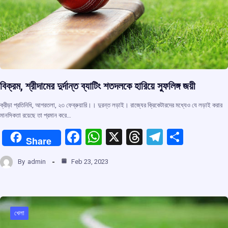
বিক্রম, শ্রীদামের দুর্দান্ত ব্যাটিং শতদলকে হারিয়ে স্ফুলিঙ্গ জয়ী
ক্রীড়া প্রতিনিধি, আগরতলা, ২৩ ফেব্রুয়ারি।। দুরন্ত লড়াই। রাজ্যের ক্রিকেটারদের মধ্যেও যে লড়াই করার
মানসিকতা রয়েছে তা প্রমান করে…
F
W
X
T
T
S
Share
a
h
hr
el
h
By
admin
Feb 23, 2023
ce
at
e
e
ar
b
s
a
gr
e
o
A
d
a
o
p
s
m
খেলা