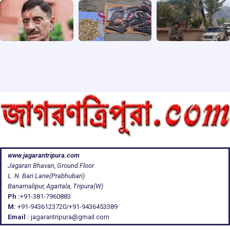
www.jagarantripura.com
Jagaran Bhavan, Ground Floor
L. N. Bari Lane(Prabhubari)
Banamalipur, Agartala, Tripura(W)
Ph :
+91-381-7960883
M:
+91-9436123720/+91-9436453389
Email :
jagarantripura@gmail.com