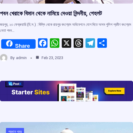
পবন খেরাকে বিমান থেকে নামিয়ে দেওয়া নিন্দনীয়, গেহলট
জয়পুর, ২৩ ফেব্রুয়ারি (হি.স.) : দিল্লি থেকে রায়পুর কংগ্রেস অধিবেশনে যোগ দিতে অসম পুলিশ প্রবীণ কংগ্রেস
নেতা পবন…
F
W
X
T
T
S
Share
a
h
hr
el
h
By
admin
Feb 23, 2023
ce
at
e
e
ar
b
s
a
gr
e
o
A
d
a
o
p
s
m
k
p
প্রধান খবর