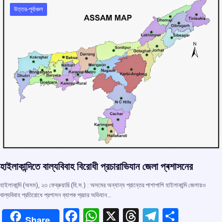
o
p
s
m
উত্তর-পূর্বাঞ্চল
k
p
হাইলাকান্দিতে বাল্যবিবাহ বিরোধী প্রচারাভিযান জেলা প্ৰশাসনের
হাইলাকান্দি (অসম), ২৩ ফেব্রুয়ারি (হি.স.) : অসমের অন্যান্য প্রান্তের পাশাপাশি হাইলাকান্দি জেলায়ও
বাল্যবিবাহ প্রতিরোধে প্রশাসন ব্যাপক প্রচার অভিযান…
F
W
X
T
T
S
Share