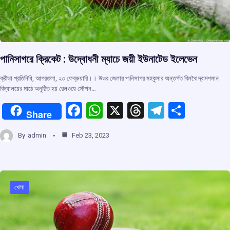
পানিসাগরে ক্রিকেট : উদ্বোধনী ম্যাচে জয়ী ইউনাটেড ইলেভেন
ক্রীড়া প্রতিনিধি, আগরতলা, ২৩ ফেব্রুয়ারি।। উওর জেলার পানিসাগর মহকুমার অন্তর্গত বিলথৈ দ্বাদশমান
বিদ্যালয়ের মাঠে অনুষ্ঠিত হয় রেলওয়ে স্টেশন…
F
W
X
T
T
S
Share
a
h
hr
el
h
By
admin
Feb 23, 2023
ce
at
e
e
ar
b
s
a
gr
e
o
A
d
a
o
p
s
m
খেলা
k
p