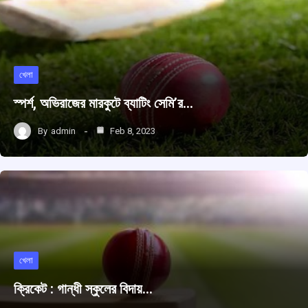
খেলা
স্পর্শ, অভিরাজের মারকুটে ব্যাটিং সেমি’র…
By
admin
Feb 8, 2023
খেলা
ক্রিকেট : গান্ধী স্কুলের বিদায়…