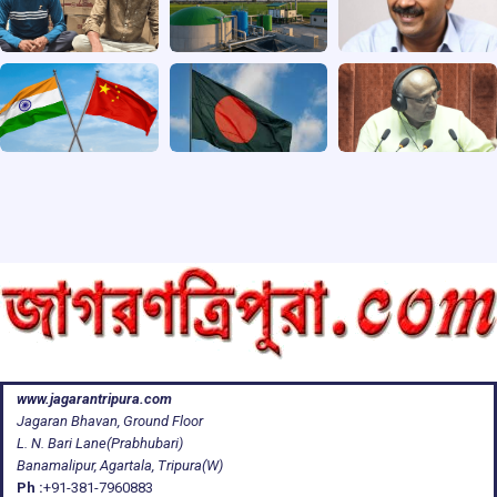
www.jagarantripura.com
Jagaran Bhavan, Ground Floor
L. N. Bari Lane(Prabhubari)
Banamalipur, Agartala, Tripura(W)
Ph :
+91-381-7960883