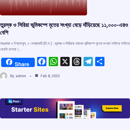
তুরস্ক ও সিরিয়া ভূমিকম্পে মৃতের সংখ্যা বেড়ে দাঁড়িয়েছে ১১,০০০-এরও
বেশি
আঙ্কারা ও ইস্তানবুল, ৮ ফেব্রুয়ারি (হি.স.) : তুরস্ক ও সিরিয়ায় ভয়াবহ ভূমিকম্পে মৃতের সংখ্যা লাফিয়ে লাফিয়ে
বেড়েই চলেছে।…
F
W
X
T
T
S
Share
a
h
hr
el
h
By
admin
Feb 8, 2023
ce
at
e
e
ar
b
s
a
gr
e
o
A
d
a
o
p
s
m
k
p