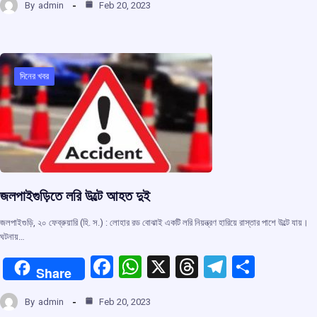
By
admin
Feb 20, 2023
ce
at
e
e
ar
b
s
a
gr
e
o
A
d
a
o
p
s
m
দিনের খবর
k
p
জলপাইগুড়িতে লরি উল্টে আহত দুই
জলপাইগুড়ি, ২০ ফেব্রুয়ারি (হি. স.) : লোহার রড বোঝাই একটি লরি নিয়ন্ত্রণ হারিয়ে রাস্তার পাশে উল্টে যায়।
ঘটনায়…
F
W
X
T
T
S
Share
a
h
hr
el
h
By
admin
Feb 20, 2023
ce
at
e
e
ar