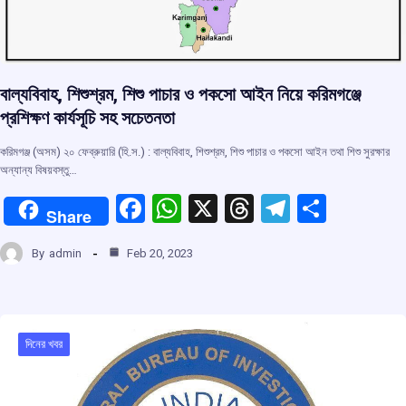
বাল্যবিবাহ, শিশুশ্রম, শিশু পাচার ও পকসো আইন নিয়ে করিমগঞ্জে
প্রশিক্ষণ কার্যসূচি সহ সচেতনতা
করিমগঞ্জ (অসম) ২০ ফেব্রুয়ারি (হি.স.) : বাল্যবিবাহ, শিশুশ্রম, শিশু পাচার ও পকসো আইন তথা শিশু সুরক্ষার
অন্যান্য বিষয়বস্তু…
F
W
X
T
T
S
Share
a
h
hr
el
h
By
admin
Feb 20, 2023
ce
at
e
e
ar
b
s
a
gr
e
o
A
d
a
o
p
s
m
দিনের খবর
k
p