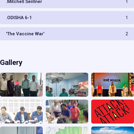
.Mitchell Sentner
1
.ODISHA 6-1
1
'The Vaccine War'
2
Gallery