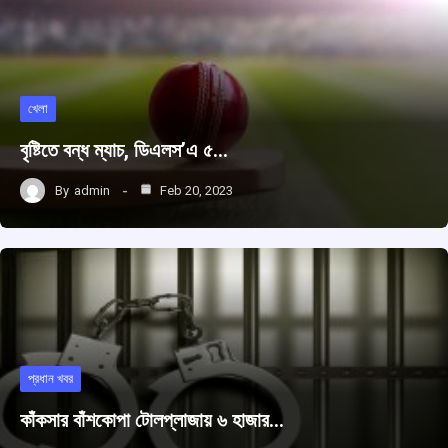
খেলা
বৃষ্টিতে বন্ধ ম্যাচ, ডিএলস’এ ৫…
By
admin
Feb 20, 2023
প্রধান খবর
কাঁকসার বাঁশকোপা টোলপ্লাজায় ৬ হাজার…