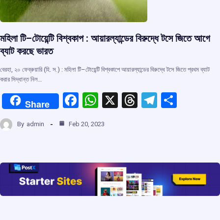
মহিলা টি–টোয়েন্টি বিশ্বকাপ : আয়ারল্যান্ডের বিরুদ্ধে টসে জিতে আগে
ব্যাট করছে ভারত
বেরহা, ২০ ফেব্রুয়ারি (হি. স.) : মহিলা টি–টোয়েন্টি বিশ্বকাপে আয়ারল্যান্ডের বিরুদ্ধে টসে জিতে প্রথম ব্যাট
করার সিদ্ধান্ত নিল…
F
W
X
T
T
S
Share
a
h
hr
el
h
By
admin
Feb 20, 2023
ce
at
e
e
ar
b
s
a
gr
e
o
A
d
a
o
p
s
m
k
p