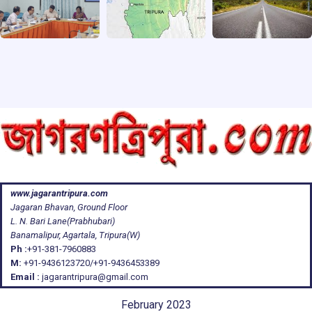
www.jagarantripura.com
Jagaran Bhavan, Ground Floor
L. N. Bari Lane(Prabhubari)
Banamalipur, Agartala, Tripura(W)
Ph :
+91-381-7960883
M:
+91-9436123720/+91-9436453389
Email :
jagarantripura@gmail.com
February 2023