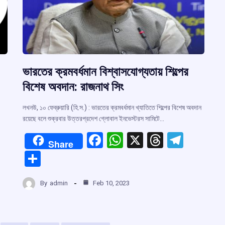
ভারতের ক্রমবর্ধমান বিশ্বাসযোগ্যতায় শিল্পের
বিশেষ অবদান: রাজনাথ সিং
লখনউ, ১০ ফেব্রুয়ারি (হি.স.) : ভারতের ক্রমবর্ধমান খ্যাতিতে শিল্পের বিশেষ অবদান
রয়েছে বলে শুক্রবার উত্তরপ্রদেশ গ্লোবাল ইনভেস্টরস সামিটে…
F
W
X
T
T
Share
a
h
hr
el
S
ce
at
e
e
r
h
b
s
a
gr
By
admin
Feb 10, 2023
ar
o
A
d
a
m
e
o
p
s
m