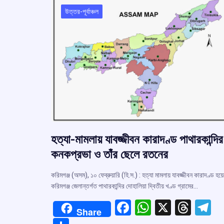
উত্তর-পূর্বাঞ্চল
হত্যা-মামলায় যাবজ্জীবন কারাদণ্ড পাথারকান্দির
কনকপ্রভা ও তাঁর ছেলে রতনের
করিমগঞ্জ (অসম), ১০ ফেব্রুয়ারি (হি.স.) : হত্যা মামলায় যাবজ্জীবন কারাদণ্ড হয়
করিমগঞ্জ জেলান্তর্গত পাথারকান্দির দোহালিয়া দ্বিতীয় খণ্ড গ্রামের…
F
W
X
T
T
Share
a
h
hr
el