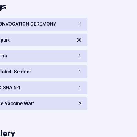
gs
ONVOCATION CEREMONY
1
ripura
30
hina
1
itchell Sentner
1
DISHA 6-1
1
he Vaccine War'
2
lery