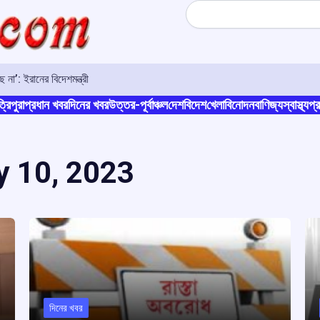
Search
না’: ইরানের বিদেশমন্ত্রী
্রিপুরা
প্রধান খবর
দিনের খবর
উত্তর-পূর্বাঞ্চল
দেশ
বিদেশ
খেলা
বিনোদন
বাণিজ্য
স্বাস্থ্য
প্র
y 10, 2023
দিনের খবর