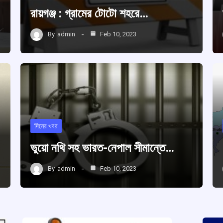
রায়গঞ্জ : গ্রামের টোটো শহরে…
By
admin
Feb 10, 2023
দিনের খবর
ভুয়ো নথি সহ ভারত-নেপাল সীমান্তে…
By
admin
Feb 10, 2023