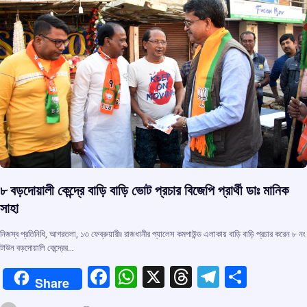
k
p
৮ বড়দোয়ালী কেন্দ্রে বাড়ি বাড়ি ভোট প্রচার বিজেপি প্রার্থী ডাঃ মানিক
সাহা
নিজস্ব প্রতিনিধি, আগরতলা, ১৩ ফেব্রুয়ারী৷৷ রাজধানীর প্যালেস কমপাউন্ড এলাকায় বাড়ি বাড়ি প্রচার করেন ৮ নং
টাউন বড়দোয়ালি কেন্দ্রের…
F
W
X
T
T
S
Share
a
h
hr
el
h