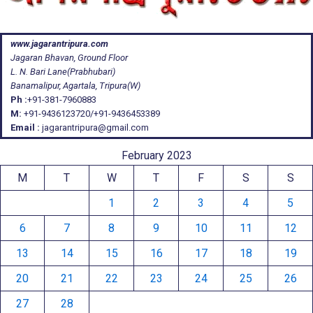
www.jagarantripura.com
Jagaran Bhavan, Ground Floor
L. N. Bari Lane(Prabhubari)
Banamalipur, Agartala, Tripura(W)
Ph :
+91-381-7960883
M:
+91-9436123720/+91-9436453389
Email :
jagarantripura@gmail.com
February 2023
M
T
W
T
F
S
S
1
2
3
4
5
6
7
8
9
10
11
12
13
14
15
16
17
18
19
20
21
22
23
24
25
26
27
28