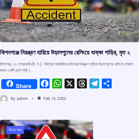
কিশনগঞ্জে নিয়ন্ত্রণ হারিয়ে উড়ালপুলের রেলিংয়ে ধাক্কা গাড়ির, মৃত ২
কিশনগঞ্জ, ১৩ ফেব্রুয়ারি (হি. স.) : বিহারের আরারিয়ার রানিগঞ্জে নিয়ন্ত্রণ হারিয়ে উড়ালপুলের রেলিংয়ে ধাক্কা
মারল একটি ছোট গাড়ি।…
F
W
X
T
T
S
Share
a
h
hr
el
h
By
admin
Feb 13, 2023
ce
at
e
e
ar
b
s
a
gr
e
o
A
d
a
o
p
s
m
দিনের খবর