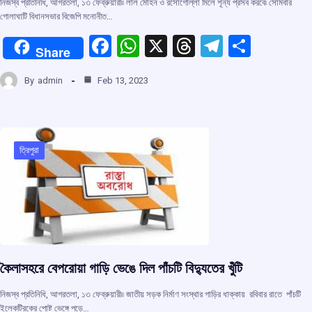
নিজস্ব প্রতিনিধি, আগরতলা, ১৩ ফেব্রুয়ারী৷৷ লাল মোহন ও রসোগোল্লা মিলে শূন্য প্রসব করবে৷ সোমবার
গোলাঘাটি বিধানসভার বিজেপি মনোনীত…
F
W
X
T
T
S
Share
a
h
hr
el
h
By
admin
Feb 13, 2023
ce
at
e
e
ar
b
s
a
gr
e
o
A
d
a
o
p
s
m
ত্রিপুরা
k
p
কৈলাসহরে বেপরোয়া গাড়ি ভেঙে দিল পাঁচটি বিদ্যুতের খুঁটি
নিজস্ব প্রতিনিধি, আগরতলা, ১৩ ফেব্রুয়ারী৷৷ জাতীয় সড়ক নির্মাণ সংস্থার গাড়ির ধাক্কায় রবিবার রাতে পাঁচটি
ইলেকট্রিকের পোষ্ট ভেঙ্গে পড়ে…