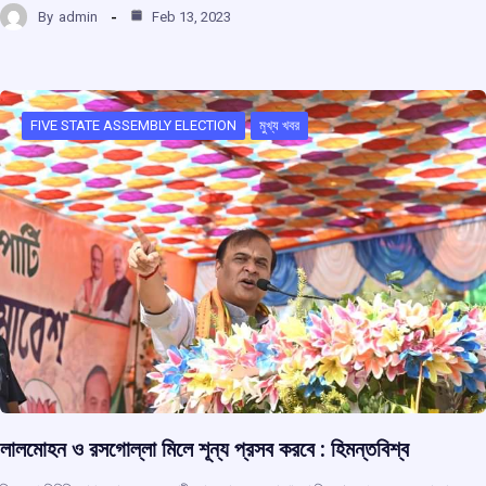
By
admin
Feb 13, 2023
ce
at
e
e
ar
b
s
a
gr
e
o
A
d
a
o
p
s
m
FIVE STATE ASSEMBLY ELECTION
মুখ্য খবর
k
p
লালমোহন ও রসগোল্লা মিলে শূন্য প্রসব করবে : হিমন্তবিশ্ব