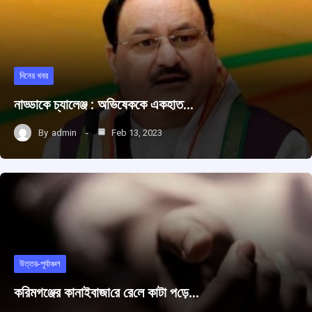
দিনের খবর
নাড্ডাকে চ্যালেঞ্জ : অভিষেককে একহাত…
By
admin
Feb 13, 2023
উত্তর-পূর্বাঞ্চল
করিমগঞ্জের কানাইবাজা‌রে রে‌লে কাটা প‌ড়ে…