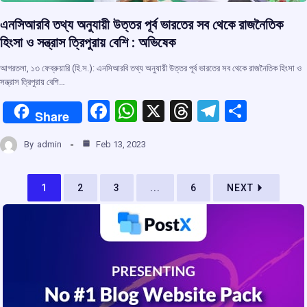
এনসিআরবি তথ্য অনুযায়ী উত্তর পূর্ব ভারতের সব থেকে রাজনৈতিক
হিংসা ও সন্ত্রাস ত্রিপুরায় বেশি : অভিষেক
আগরতলা, ১৩ ফেব্রুয়ারি (হি.স.): এনসিআরবি তথ্য অনুযায়ী উত্তর পূর্ব ভারতের সব থেকে রাজনৈতিক হিংসা ও
সন্ত্রাস ত্রিপুরায় বেশি…
F
W
X
T
T
S
Share
a
h
hr
el
h
By
admin
Feb 13, 2023
ce
at
e
e
ar
b
s
a
gr
e
1
2
3
...
6
NEXT
o
A
d
a
o
p
s
m
k
p