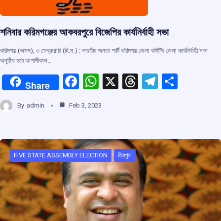
শনিবার করিমগঞ্জের আকবরপুরে বিজেপির কার্যনির্বাহী সভা
করিমগঞ্জ (অসম), ৩ ফেব্রুয়ারি (হি.স.) : ভারতীয় জনতা পার্টি করিমগঞ্জ জেলা কমিটির জেলা কার্যনির্বাহী সভা
অনুষ্ঠিত হবে আগামীকাল…
F
W
X
T
T
S
Share
a
h
hr
el
h
By
admin
Feb 3, 2023
ce
at
e
e
ar
b
s
a
gr
e
o
A
d
a
o
p
s
m
FIVE STATE ASSEMBLY ELECTION
ত্রিপুরা
k
p