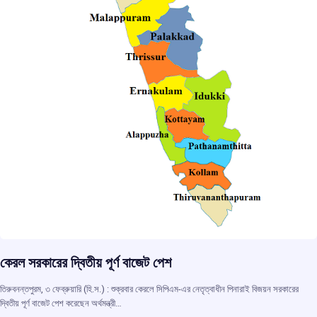
কেরল সরকারের দ্বিতীয় পূর্ণ বাজেট পেশ
তিরুবনন্তপুরম, ৩ ফেব্রুয়ারি (হি.স.) : শুক্রবার কেরলে সিপিএম-এর নেতৃত্বাধীন পিনারাই বিজয়ন সরকারের
দ্বিতীয় পূর্ণ বাজেট পেশ করেছেন অর্থমন্ত্রী…