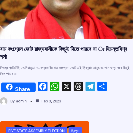
বাম কংগ্রেস জোট রাজ্যবাসীকে কিছুই দিতে পারবে না ঃ হিমন্তবিশ্ব
শর্মা
নিজস্ব প্রতিনিধি, তেলিয়ামুড়া, ৩ ফেব্রুয়ারী৷৷ বাম কংগ্রেস জোট এই ত্রিপুরার মানুষকে গোল ছাড়া আর কিছুই
দিতে পারবে না৷…
F
W
X
T
T
S
Share
a
h
hr
el
h
By
admin
Feb 3, 2023
ce
at
e
e
ar
b
s
a
gr
e
o
A
d
a
FIVE STATE ASSEMBLY ELECTION
ত্রিপুরা