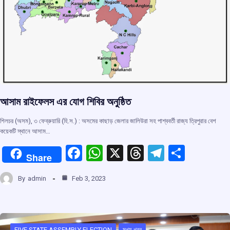
আসাম রাইফেলস এর যোগ শিবির অনুষ্ঠিত
শিলচর (অসম), ৩ ফেব্রুয়ারি (হি.স.) : অসমের কাছাড় জেলার জালিউরা সহ পাশ্ববর্তী রাজ্য ত্রিপুরার বেশ
কয়েকটি স্থানে আসাম…
F
W
X
T
T
S
Share
a
h
hr
el
h
By
admin
Feb 3, 2023
ce
at
e
e
ar
b
s
a
gr
e
o
A
d
a
FIVE STATE ASSEMBLY ELECTION
মুখ্য খবর