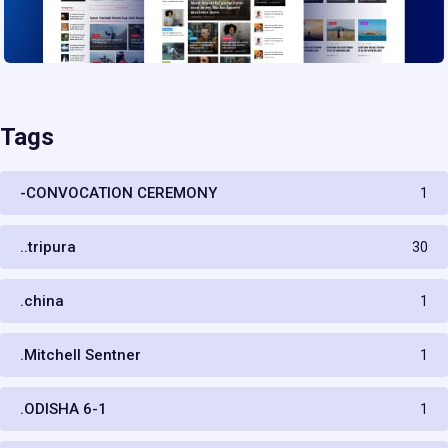
Tags
-CONVOCATION CEREMONY
1
..tripura
30
.china
1
.Mitchell Sentner
1
.ODISHA 6-1
1