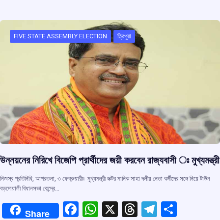
b
s
a
gr
e
o
A
d
a
o
p
s
m
FIVE STATE ASSEMBLY ELECTION
ত্রিপুরা
k
p
উন্নয়নের নিরিখে বিজেপি প্রার্থীদের জয়ী করবেন রাজ্যবাসী ঃ মুখ্যমন্ত্রী
নিজস্ব প্রতিনিধি, আগরতলা, ৩ ফেব্রুয়ারী৷৷ মুখ্যমন্ত্রী ডক্টর মানিক সাহা দলীয় নেতা কর্মীদের সঙ্গে নিয়ে টাউন
বড়দোয়ালী বিধানসভা কেন্দ্রে…
F
W
X
T
T
S
Share