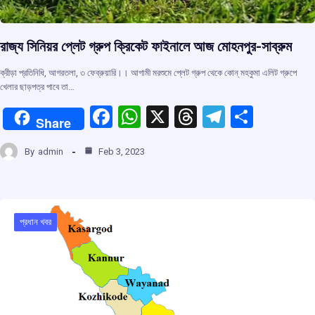
রাজ্য সিনিয়র প্লেট গ্রুপ ক্রিকেট ফাইনালে আজ মোহনপুর-সাব্রুম
ক্রীড়া প্রতিনিধি, আগরতলা, ৩ ফেব্রুয়ারি।। আগামী মরশুমে প্লেট গ্রুপ থেকে কোন্ মহকুমা এলিট গ্রুপে
খেলার ছাড়পত্র পাবে তা…
F
W
X
T
T
S
Share
a
h
hr
el
h
By
admin
Feb 3, 2023
ce
at
e
e
ar
b
s
a
gr
e
o
A
d
a
o
p
s
m
প্রধান খবর
k
p