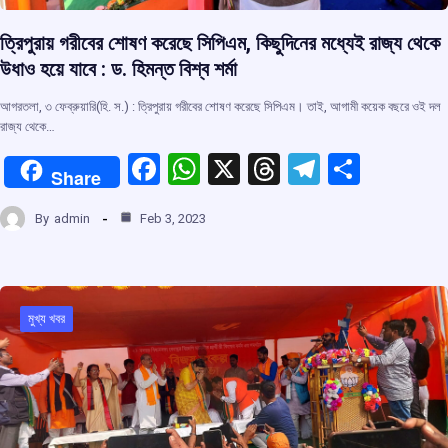
ত্রিপুরায় গরীবের শোষণ করেছে সিপিএম, কিছুদিনের মধ্যেই রাজ্য থেকে
উধাও হয়ে যাবে : ড. হিমন্ত বিশ্ব শর্মা
আগরতলা, ৩ ফেব্রুয়ারি(হি. স.) : ত্রিপুরায় গরীবের শোষণ করেছে সিপিএম। তাই, আগামী কয়েক বছরে ওই দল
রাজ্য থেকে…
F
W
X
T
T
S
Share
a
h
hr
el
h
By
admin
Feb 3, 2023
ce
at
e
e
ar
b
s
a
gr
e
o
A
d
a
o
p
s
m
মুখ্য খবর
k
p