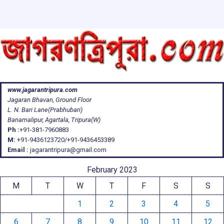
www.jagarantripura.com
Jagaran Bhavan, Ground Floor
L. N. Bari Lane(Prabhubari)
Banamalipur, Agartala, Tripura(W)
Ph :
+91-381-7960883
M:
+91-9436123720/+91-9436453389
Email :
jagarantripura@gmail.com
February 2023
M
T
W
T
F
S
S
1
2
3
4
5
6
7
8
9
10
11
12