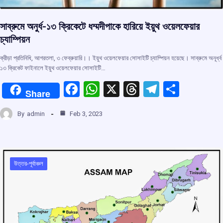
সাব্রুমে অনুর্ধ-১৩ ক্রিকেটে ধম্মদীপাকে হারিয়ে ইয়ুথ ওয়েলফেয়ার
চ্যাম্পিয়ন
ক্রীড়া প্রতিনিধি, আগরতলা, ৩ ফেব্রুয়ারি।। ইয়ুথ ওয়েলফেয়ার সোসাইটি চ্যাম্পিয়ন হয়েছে। সাব্রুমে অনূর্ধ্ব
১৩ ক্রিকেট ফাইনালে ইয়ুথ ওয়েলফেয়ার সোসাইটি…
F
W
X
T
T
S
Share
a
h
hr
el
h
By
admin
Feb 3, 2023
ce
at
e
e
ar
b
s
a
gr
e
o
A
d
a
o
p
s
m
উত্তর-পূর্বাঞ্চল
k
p