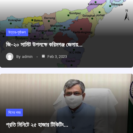
উত্তর-পূর্বাঞ্চল
জি-২০ সামিট উপলক্ষে করিমগঞ্জ জেলায়…
By
admin
Feb 3, 2023
দিনের খবর
প্রতি মিনিটে ২৫ হাজার টিকিটিং…