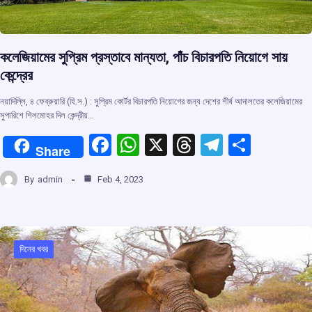
কলেজিয়ামের সুপ্রিম প্রস্তাবে মান্যতা, পাঁচ বিচারপতি নিয়োগে সায়
কেন্দ্রের
নয়াদিল্লি, ৪ ফেব্রুয়ারি (হি.স.) : সুপ্রিম কোর্টর বিচারপতি নিয়োগের জন্য দেশের শীর্ষ আদালতের কলেজিয়ামের
সুপারিশে শিলমোহর দিল কেন্দ্রীয়…
F
W
X
T
T
S
Share
a
h
hr
el
h
By
admin
Feb 4, 2023
ce
at
e
e
ar
b
s
a
gr
e
o
A
d
a
o
p
s
m
দিনের খবর
k
p