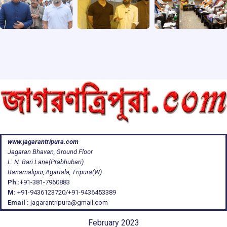
www.jagarantripura.com
Jagaran Bhavan, Ground Floor
L. N. Bari Lane(Prabhubari)
Banamalipur, Agartala, Tripura(W)
Ph :
+91-381-7960883
M:
+91-9436123720/+91-9436453389
Email :
jagarantripura@gmail.com
February 2023