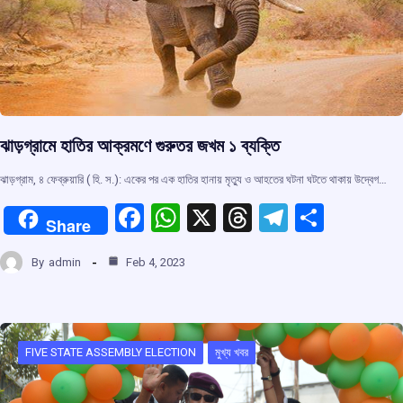
ঝাড়গ্রামে হাতির আক্রমণে গুরুতর জখম ১ ব্যক্তি
ঝাড়গ্রাম, ৪ ফেব্রুয়ারি ( হি. স.): একের পর এক হাতির হানায় মৃত্যু ও আহতের ঘটনা ঘটতে থাকায় উদ্বেগ…
F
W
X
T
T
S
Share
a
h
hr
el
h
By
admin
Feb 4, 2023
ce
at
e
e
ar
b
s
a
gr
e
o
A
d
a
o
p
s
m
FIVE STATE ASSEMBLY ELECTION
মুখ্য খবর
k
p