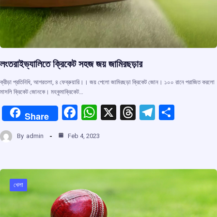
লংতরাইভ্যালিতে ক্রিকেট সহজ জয় জামিরছড়ার
ক্রীড়া প্রতিনিধি, আগরতলা, ৪ ফেব্রুয়ারি।। জয় পেলো জামিরছড়া ক্রিকেট জোন। ১০০ রানে পরাজিত করলো
মাসলি ক্রিকেট জোনকে। মহকুমাক্রিকেট…
F
W
X
T
T
S
Share
a
h
hr
el
h
By
admin
Feb 4, 2023
ce
at
e
e
ar
b
s
a
gr
e
o
A
d
a
o
p
s
m
খেলা
k
p