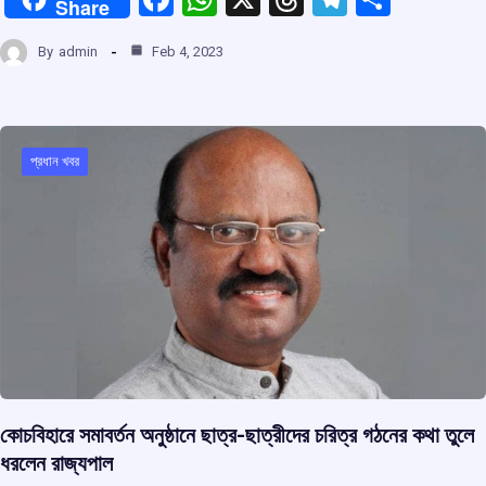
Share
a
h
hr
el
h
By
admin
Feb 4, 2023
ce
at
e
e
ar
b
s
a
gr
e
o
A
d
a
o
p
s
m
প্রধান খবর
k
p
কোচবিহারে সমাবর্তন অনুষ্ঠানে ছাত্র-ছাত্রীদের চরিত্র গঠনের কথা তুলে
ধরলেন রাজ্যপাল