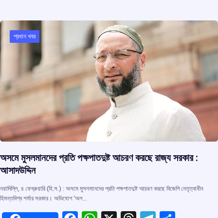
b
s
a
gr
e
o
A
d
a
o
p
s
m
প্রধান খবর
k
p
অসমে মুসলমানদের প্রতি পক্ষপাতদুষ্ট আচরণ করছে রাজ্য সরকার :
আসাদউদ্দিন
নয়াদিল্লি, ৪ ফেব্রুয়ারি (হি.স.) : অসমে মুসলমানদের প্রতি পক্ষপাতদুষ্ট আচরণ করছে বিজেপি নেতৃত্বাধীন
হিমন্তবিশ্ব শর্মার সরকার। অভিযোগ ‘অল…