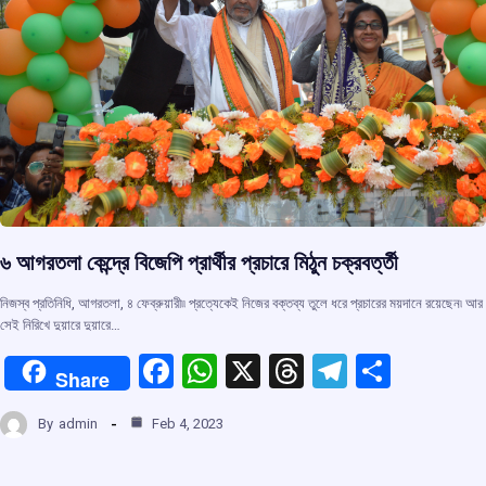
৬ আগরতলা কেন্দ্রে বিজেপি প্রার্থীর প্রচারে মিঠুন চক্রবর্ত্তী
নিজস্ব প্রতিনিধি, আগরতলা, ৪ ফেব্রুয়ারী৷৷ প্রত্যেকেই নিজের বক্তব্য তুলে ধরে প্রচারের ময়দানে রয়েছেন৷ আর
সেই নিরিখে দুয়ারে দুয়ারে…
F
W
X
T
T
S
Share
a
h
hr
el
h
By
admin
Feb 4, 2023
ce
at
e
e
ar
b
s
a
gr
e