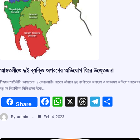
আমতলীতে দুই ব্যক্তি অপরণের অভিযোগ ঘিরে উত্তেজনা
নিজস্ব প্রতিনিধি, আগরতলা, ৪ ফেব্রুয়ারী৷৷ রাতের আঁধারে দুই ব্যক্তিকে অপহরণ ও আক্রমণ অভিযোগ রাজ্যের
প্রধান বিরোধীদল সিপিএমের দিকে৷…
F
W
X
T
T
S
Share
a
h
hr
el
h
By
admin
Feb 4, 2023
ce
at
e
e
ar
b
s
a
gr
e