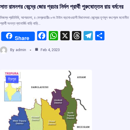
সাত রামনগর কেন্দ্রে জোর প্রচার নির্দল প্রার্থী পুরুষোত্তম রায় বর্মনের
নিজস্ব প্রতিনিধি, আগরতলা, ৪ ফেব্রুয়ারী৷৷ ৮নং টাউন বড়দোওয়ালী বিধানসভা কেন্দ্রের তৃণমূল কংগ্রেস মনোনীত
প্রার্থী অনন্ত ব্যানার্জি৷ বাড়ি বাড়ি…
F
W
X
T
T
S
Share
a
h
hr
el
h
By
admin
Feb 4, 2023
ce
at
e
e
ar
b
s
a
gr
e
o
A
d
a
o
p
s
m
ত্রিপুরা
k
p