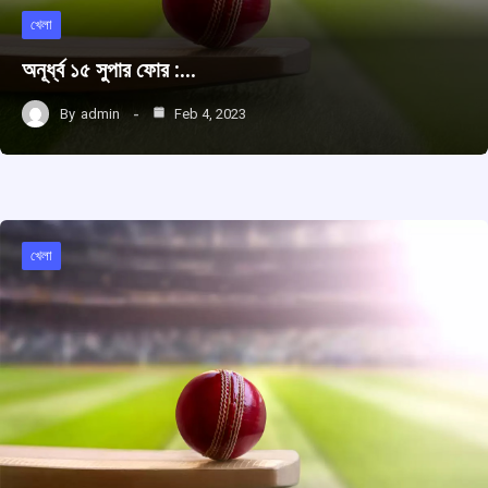
খেলা
অনূর্ধ্ব ১৫ সুপার ফোর :…
By
admin
Feb 4, 2023
খেলা