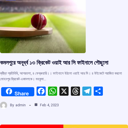
k
p
কমলপুরে অনূর্ধ্ব ১৩ ক্রিকেট ওয়াই আর সি ‌ফাইনালে পৌছুলো
ক্রীড়া প্রতিনিধি, আগরতলা, ৪ ফেব্রুয়ারি।। ফাইনালে উঠলো ওয়াই আর সি। ৪ উইকেটে পরাজিত করলো
মোহনপুর ক্রিকেট একাদশকে। মহকুমা…
F
W
X
T
T
S
Share
a
h
hr
el
h
By
admin
Feb 4, 2023
ce
at
e
e
ar
b
s
a
gr
e
o
A
d
a