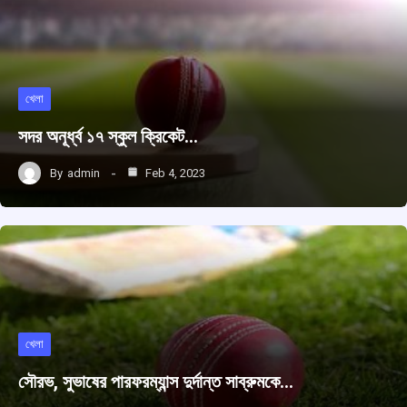
খেলা
সদর অনূর্ধ্ব ১৭ স্কুল ক্রিকেট…
By
admin
Feb 4, 2023
খেলা
সৌরভ, সুভাষের পারফরম্যান্স দুর্দান্ত সাব্রুমকে…