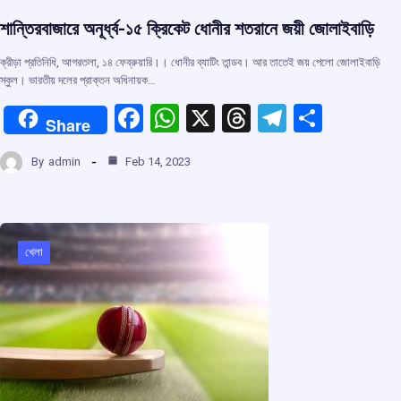
শান্তিরবাজারে অনূর্ধ্ব-‌১৫ ক্রিকেট ধোনীর শতরানে জয়ী জোলাইবাড়ি
ক্রীড়া প্রতিনিধি, আগরতলা, ১৪ ফেব্রুয়ারি।। ধোনীর ব্যাটিং তান্ডব। আর তাতেই জয় পেলো জোলাইবাড়ি
স্কুল। ভারতীয় দলের প্রাক্তন অধিনায়ক…
F
W
X
T
T
S
Share
a
h
hr
el
h
By
admin
Feb 14, 2023
ce
at
e
e
ar
b
s
a
gr
e
o
A
d
a
o
p
s
m
খেলা
k
p