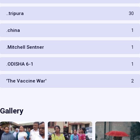
..tripura
30
.china
1
.Mitchell Sentner
1
.ODISHA 6-1
1
'The Vaccine War'
2
Gallery