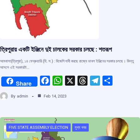
ত্রিপুরায় একটি ইঞ্জিনে দুই চালকের সরকার চলছে : শতরূপ
আমবাসা(ত্রিপুরা), ১৪ ফেব্রুয়ারি (হি. স.) : বিজেপি দাবী করছে রাজ্যে ডাবল ইঞ্জিনের সরকার চলছে। কিন্তু
আসলে এই সরকারটা…
F
W
X
T
T
S
Share
a
h
hr
el
h
By
admin
Feb 14, 2023
ce
at
e
e
ar
b
s
a
gr
e
o
A
d
a
o
p
s
m
FIVE STATE ASSEMBLY ELECTION
মুখ্য খবর