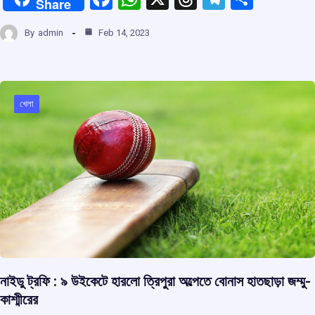
Share
a
h
hr
el
h
By
admin
Feb 14, 2023
ce
at
e
e
ar
b
s
a
gr
e
o
A
d
a
o
p
s
m
খেলা
k
p
নাইডু ট্রফি : ৯ উইকেটে হারলো ত্রিপুরা অল্পেতে বোনাস হাতছাড়া জম্মু-
কাশ্মীরের