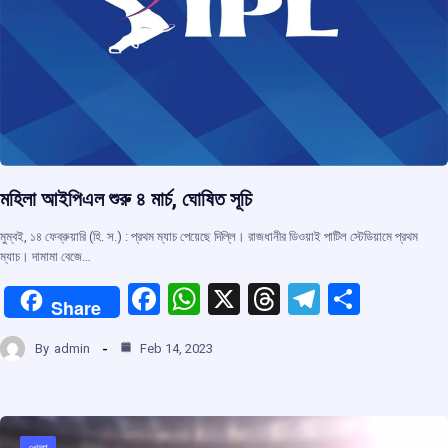
মহিলা আইপিএল শুরু ৪ মার্চ, ঘোষিত সূচি
মুম্বই, ১৪ ফেব্রুয়ারি (হি. স.) : প্রথম ম্যাচ পেয়েছে দিল্লি। রাজধানীর ডিওয়াই পাটিল স্টেডিয়ামে প্রথম
ম্যাচ। দামামা বেজে…
F
W
X
T
T
S
Share
a
h
hr
el
h
By
admin
Feb 14, 2023
ce
at
e
e
ar
b
s
a
gr
e
o
A
d
a