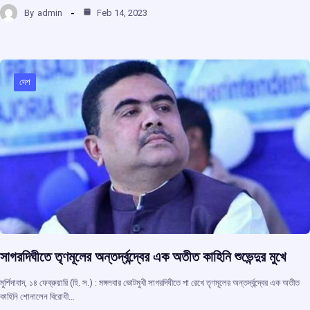
a
h
hr
el
h
By
admin
Feb 14, 2023
ce
at
e
e
ar
b
s
a
gr
e
o
A
d
a
o
p
s
m
দেশ
k
p
সাগরদিঘীতে তৃণমূলের অন্তর্দ্বন্দ্বের এক অতীত কাহিনি শুভেন্দুর মুখে
মুর্শিদাবাদ, ১৪ ফেব্রুয়ারি (হি. স.) : মঙ্গলবার ভোটমুখী সাগরদিঘীতে পা রেখে তৃণমূলের অন্তর্দ্বন্দ্বের এক অতীত
কাহিনি শোনালেন বিরোধী…