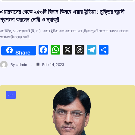
এয়ারবাসের থেকে ২৫০টি বিমান কিনবে এয়ার ইন্ডিয়া : চুক্তির ভূয়সী
প্রশংসা করলেন মোদী ও ম্যাক্রঁ
নয়াদিল্লি, ১৪ ফেব্রুয়ারি (হি. স.) : এয়ার ইন্ডিয়া এবং এয়ারবাস-এর চুক্তির ভূয়সী প্রশংসা করলেন ভারতের
প্রধানমন্ত্রী নরেন্দ্র মোদী…
F
W
X
T
T
S
Share
a
h
hr
el
h
By
admin
Feb 14, 2023
ce
at
e
e
ar
b
s
a
gr
e
o
A
d
a
o
p
s
m
দেশ
k
p