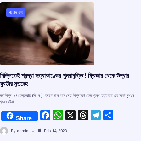
o
A
d
a
o
p
s
m
প্রধান খবর
k
p
দিল্লিতেই শ্রদ্ধা হত্যাকাণ্ডের পুনরাবৃত্তি ! ফ্রিজার থেকে উদ্ধার
যুবতীর মৃতদেহ
নয়াদিল্লি, ১৪ ফেব্রুয়ারি (হি. স.) : কয়েক মাস বাদে সেই দিল্লিতেই ফের শ্রদ্ধা হত্যাকাণ্ডের মতো নৃশংস
খুনের ঘটনা…
F
W
X
T
T
S
Share
a
h
hr
el
h
By
admin
Feb 14, 2023
ce
at
e
e
ar