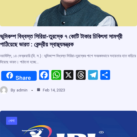
ভূমিকম্প বিধ্বস্ত সিরিয়া-তুরস্কে ৭ কোটি টাকার চিকিৎসা সামগ্রী
পাঠিয়েছে ভারত : কেন্দ্রীয় স্বাস্থ্যমন্ত্রক
নয়াদিল্লি, ১৪ ফেব্রুয়ারি (হি. স.) : ভূমিকম্পে বিধ্বস্ত সিরিয়া-তুরস্কের পাশে সবরকমভাবে সহায়তার হাত বাড়িয়ে
দিয়েছে ভারত। পাঠানো হচ্ছে…
F
W
X
T
T
S
Share
a
h
hr
el
h
By
admin
Feb 14, 2023
ce
at
e
e
ar
b
s
a
gr
e
o
A
d
a
o
p
s
m
খেলা
k
p