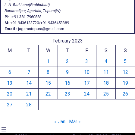
L. N. Bari Lane(Prabhubari)
Banamalipur, Agartala, Tripura(W)
Ph :
+91-381-7960883
M:
+91-9436123720/+91-9436453389
Email :
jagarantripura@gmail.com
February 2023
M
T
W
T
F
S
S
1
2
3
4
5
6
7
8
9
10
11
12
13
14
15
16
17
18
19
20
21
22
23
24
25
26
27
28
« Jan
Mar »