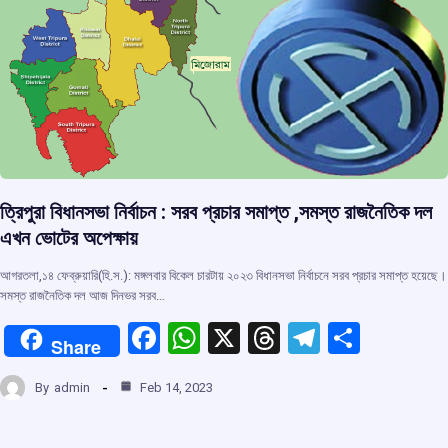
k
p
ত্রিপুরা বিধানসভা নির্বাচন : সরব প্রচার সমাপ্ত ,সমস্ত রাজনৈতিক দল
এখন ভোটের অপেক্ষায়
আগরতলা,১৪ ফেব্রুয়ারি(হি.স.): মঙ্গলবার বিকেল চারটায় ২০২৩ বিধানসভা নির্বাচনে সরব প্রচার সমাপ্ত হয়েছে।
সমস্ত রাজনৈতিক দল আজ দিনভর সরব…
F
W
X
T
T
S
Share
a
h
hr
el
h
By
admin
Feb 14, 2023
ce
at
e
e
ar
b
s
a
gr
e