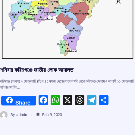
শনিবার করিমগঞ্জে জাতীয় লোক আদালত
করিমগঞ্জ (অসম) ৯ ফেব্রুয়ারি (হি.স.) : সমগ্র দেশের সঙ্গে সঙ্গতি রেখে করিমগঞ্জ জেলায়ও আগামী ১১ ফেব্রুয়ারি
শনিবার জাতীয়…
F
W
X
T
T
S
Share
a
h
hr
el
h
By
admin
Feb 9, 2023
ce
at
e
e
ar
b
s
a
gr
e