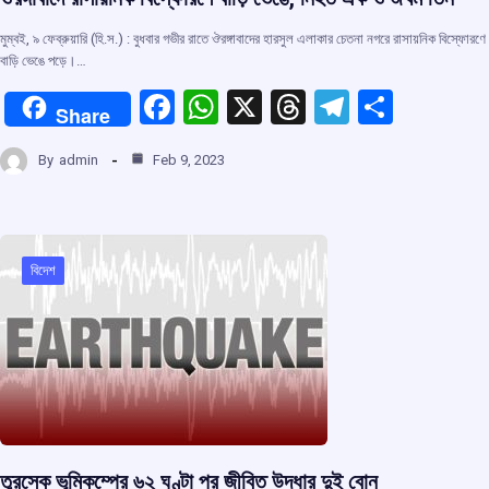
মুম্বই, ৯ ফেব্রুয়ারি (হি.স.) : বুধবার গভীর রাতে ঔরঙ্গাবাদের হারসুল এলাকার চেতনা নগরে রাসায়নিক বিস্ফোরণে
বাড়ি ভেঙে পড়ে।…
F
W
X
T
T
S
Share
a
h
hr
el
h
By
admin
Feb 9, 2023
ce
at
e
e
ar
b
s
a
gr
e
o
A
d
a
o
p
s
m
বিদেশ
k
p
তুরস্কে ভূমিকম্পের ৬২ ঘণ্টা পর জীবিত উদ্ধার দুই বোন