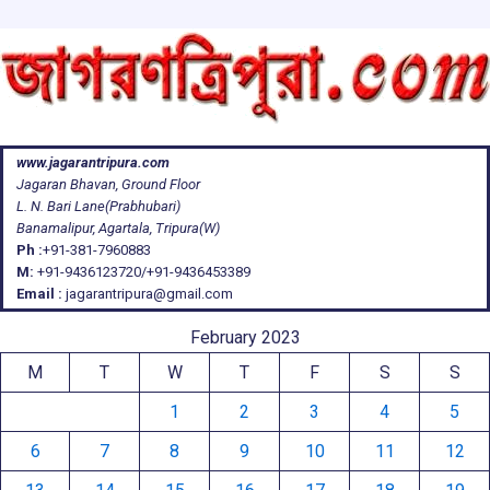
www.jagarantripura.com
Jagaran Bhavan, Ground Floor
L. N. Bari Lane(Prabhubari)
Banamalipur, Agartala, Tripura(W)
Ph :
+91-381-7960883
M:
+91-9436123720/+91-9436453389
Email :
jagarantripura@gmail.com
February 2023
M
T
W
T
F
S
S
1
2
3
4
5
6
7
8
9
10
11
12