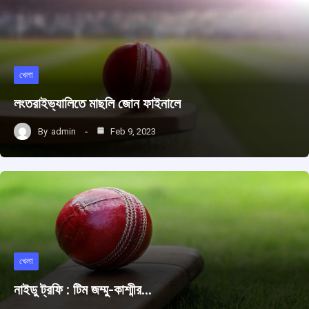
খেলা
লংতরাইভ্যালিতে মাছলি জোন ফাইনালে
By
admin
Feb 9, 2023
খেলা
নাইডু ট্রফি : টিম জম্মু-কাশ্মীর…