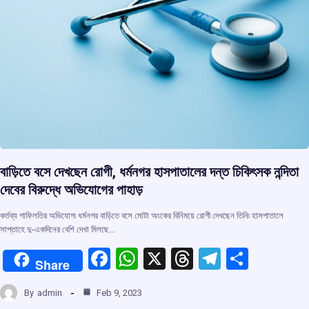
বাড়িতে বসে দেখছেন রোগী, ধর্মনগর হাসপাতালের দন্ত চিকিৎসক নন্দিতা
দেবের বিরুদ্ধে অভিযোগের পাহাড়
কর্তব্য গাফিলতির অভিযোগ৷ ধর্মনগর বাড়িতে বসে মোটা অংকের বিনিময়ে রোগী দেখছেন তিনি৷ হাসপাতালে
সাপ্তাহে দু-একদিনের বেশি দেখা মিলছে…
F
W
X
T
T
S
Share
a
h
hr
el
h
By
admin
Feb 9, 2023
ce
at
e
e
ar