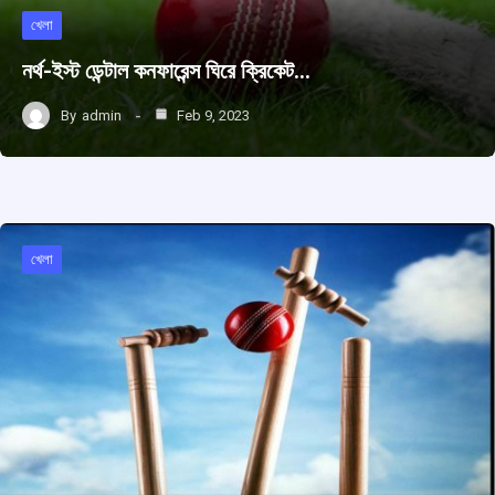
খেলা
নর্থ-ইস্ট ডেন্টাল কনফারেন্স ঘিরে ক্রিকেট…
By
admin
Feb 9, 2023
খেলা