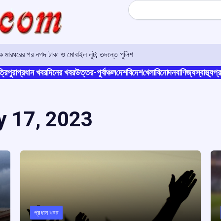
Search
ে মারধরের পর নগদ টাকা ও মোবাইল লুট; তদন্তে পুলিশ
্রিপুরা
প্রধান খবর
দিনের খবর
উত্তর-পূর্বাঞ্চল
দেশ
বিদেশ
খেলা
বিনোদন
বাণিজ্য
স্বাস্থ্য
প্র
y 17, 2023
প্রধান খবর