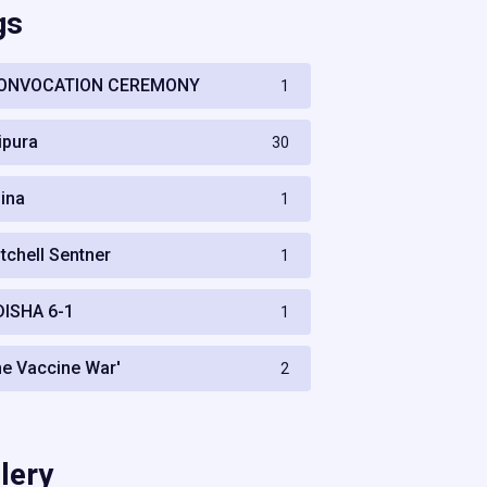
gs
ONVOCATION CEREMONY
1
ripura
30
hina
1
itchell Sentner
1
DISHA 6-1
1
he Vaccine War'
2
lery