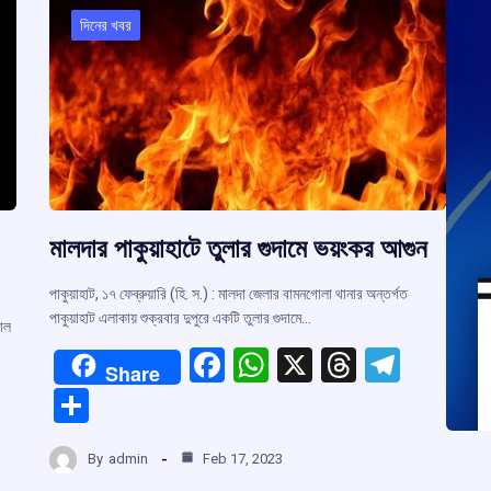
দিনের খবর
মালদার পাকুয়াহাটে তুলার গুদামে ভয়ংকর আগুন
পাকুয়াহাট, ১৭ ফেব্রুয়ারি (হি. স.) : মালদা জেলার বামনগোলা থানার অন্তর্গত
পাকুয়াহাট এলাকায় শুক্রবার দুপুরে একটি তুলার গুদামে…
়াল
F
W
X
T
T
Share
a
h
hr
el
S
ce
at
e
e
h
b
s
a
gr
By
admin
Feb 17, 2023
ar