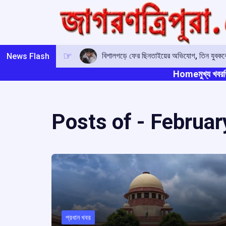
Skip
to
content
বিশালগড়ে ফের ছিনতাইয়ের অভিযোগ, তিন যুবকক
News Flash
Home
মুখ্য খবর
ত
Posts of -
Februar
প্রধান খবর