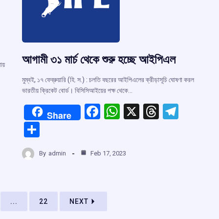
আগামী ৩১ মার্চ থেকে শুরু হচ্ছে আইপিএল
োয়
মুম্বই, ১৭ ফেব্রুয়ারি (হি. স.) : চলতি বছরের আইপিএলের ক্রীড়াসূচি ঘোষণা করল
ভারতীয় ক্রিকেট বোর্ড। বিসিসিআইয়ের পক্ষ থেকে…
F
W
X
T
T
Share
a
h
hr
el
S
ce
at
e
e
r
h
b
s
a
gr
By
admin
Feb 17, 2023
ar
o
A
d
a
m
e
o
p
s
m
k
p
...
22
NEXT