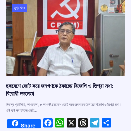
o
A
d
a
o
p
s
m
মুখ্য খবর
k
p
ছদ্মবেশে জোট করে জনগণকে ঠকাচ্ছে বিজেপি ও তিপ্রা মথা:
বিরোধী দলনেতা
নিজস্ব প্রতিনিধি, আগরতলা, ৫ আগস্ট:ছদ্মবেশে জোট করে জনগণকে ঠকাচ্ছে বিজেপি ও তিপ্রা মথা।
এই দুই দল তাদের জোট…
F
W
X
T
T
S
Share