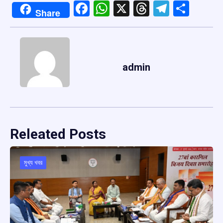
Facebook
WhatsApp
X
Threads
Telegr
Shar
Share
admin
Releated Posts
মুখ্য খবর