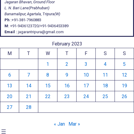
Jagaran Bhavan, Ground Floor
L. N. Bari Lane(Prabhubari)
Banamalipur, Agartala, Tripura(W)
Ph :
+91-381-7960883
M:
+91-9436123720/+91-9436453389
Email :
jagarantripura@gmail.com
February 2023
M
T
W
T
F
S
S
1
2
3
4
5
6
7
8
9
10
11
12
13
14
15
16
17
18
19
20
21
22
23
24
25
26
27
28
« Jan
Mar »