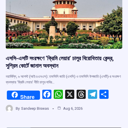
k
p
এসসি-এসটি সংরক্ষণে ‘ক্রিমি লেয়ার’ চালুর বিরোধিতায় কেন্দ্র,
সুপ্রিম কোর্টে জানাল অবস্থান
নয়াদিল্লি, ৬ আগস্ট (আইএএনএস): তফসিলি জাতি (এসসি) ও তফসিলি উপজাতি (এসটি)-র সংরক্ষণ
ব্যবস্থায় ‘ক্রিমি লেয়ার’ নীতি চালুর দাবির…
F
W
X
T
T
S
Share
a
h
hr
el
h
By
Sandeep Biswas
Aug 6, 2026
ce
at
e
e
ar
b
s
a
gr
e