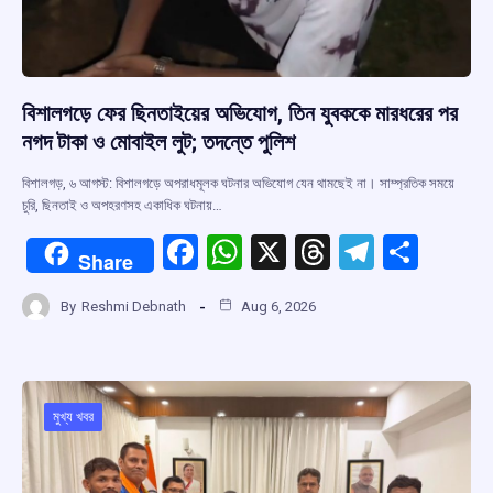
বিশালগড়ে ফের ছিনতাইয়ের অভিযোগ, তিন যুবককে মারধরের পর
নগদ টাকা ও মোবাইল লুট; তদন্তে পুলিশ
বিশালগড়, ৬ আগস্ট: বিশালগড়ে অপরাধমূলক ঘটনার অভিযোগ যেন থামছেই না। সাম্প্রতিক সময়ে
চুরি, ছিনতাই ও অপহরণসহ একাধিক ঘটনায়…
F
W
X
T
T
S
Share
a
h
hr
el
h
By
Reshmi Debnath
Aug 6, 2026
ce
at
e
e
ar
b
s
a
gr
e
o
A
d
a
o
p
s
m
মুখ্য খবর
k
p