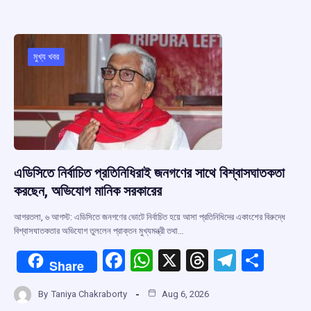
b
s
a
gr
e
o
A
d
a
o
p
s
m
মুখ্য খবর
k
p
এডিসিতে নির্বাচিত প্রতিনিধিরাই জনগণের সাথে বিশ্বাসঘাতকতা
করছেন, অভিযোগ মানিক সরকারের
আগরতলা, ৬ আগস্ট: এডিসিতে জনগণের ভোটে নির্বাচিত হয়ে আসা প্রতিনিধিদের একাংশের বিরুদ্ধে
বিশ্বাসঘাতকতার অভিযোগ তুললেন প্রাক্তন মুখ্যমন্ত্রী তথা…
F
W
X
T
T
S
Share
a
h
hr
el
h
By
Taniya Chakraborty
Aug 6, 2026
ce
at
e
e
ar