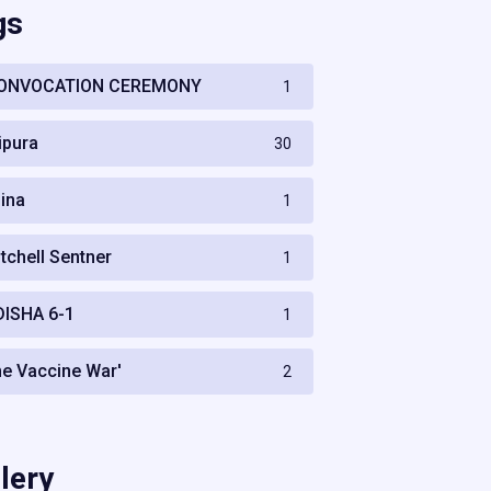
gs
ONVOCATION CEREMONY
1
ripura
30
hina
1
itchell Sentner
1
DISHA 6-1
1
he Vaccine War'
2
lery