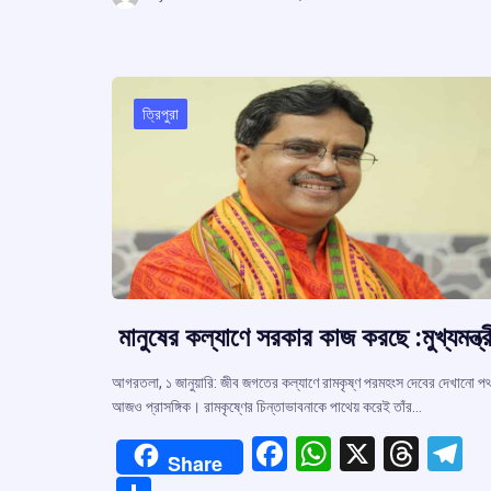
b
s
a
g
ar
o
A
d
a
e
o
p
s
k
p
ত্রিপুরা
মানুষের কল্যাণে সরকার কাজ করছে :মুখ্যমন্ত্র
আগরতলা, ১ জানুয়ারি: জীব জগতের কল্যাণে রামকৃষ্ণ পরমহংস দেবের দেখানো প
আজও প্রাসঙ্গিক। রামকৃষ্ণের চিন্তাভাবনাকে পাথেয় করেই তাঁর…
F
W
X
T
T
Share
a
h
hr
el