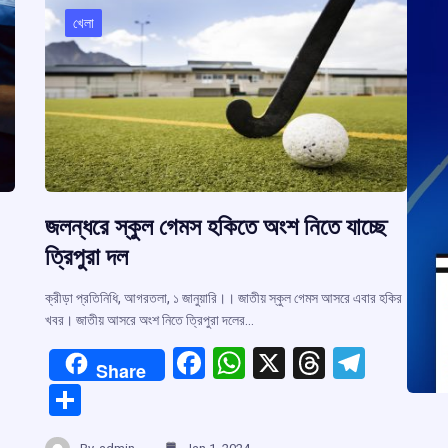
খেলা
জলন্ধরে স্কুল গেমস হকিতে অংশ নিতে যাচ্ছে
ত্রিপুরা দল
ক্রীড়া প্রতিনিধি, আগরতলা, ১ জানুয়ারি।। জাতীয় স্কুল গেমস আসরে এবার হকির
খবর। জাতীয় আসরে অংশ নিতে ত্রিপুরা দলের…
F
W
X
T
T
Share
a
h
hr
el
S
ce
at
e
e
r
h