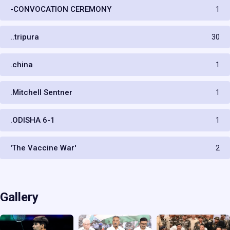
-CONVOCATION CEREMONY
1
..tripura
30
.china
1
.Mitchell Sentner
1
.ODISHA 6-1
1
'The Vaccine War'
2
Gallery