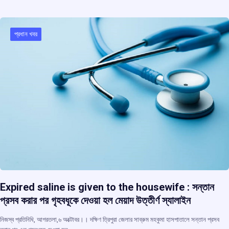
b
s
a
gr
e
o
A
d
a
o
p
s
m
প্রধান খবর
k
p
Expired saline is given to the housewife : সন্তান
প্রসব করার পর গৃহবধূকে দেওয়া হল মেয়াদ উত্তীর্ণ স্যালাইন
নিজস্ব প্রতিনিধি, আগরতলা,৬ অক্টোবর।। দক্ষিণ ত্রিপুরা জেলার সাব্রুম মহকুমা হাসপাতালে সন্তান প্রসব