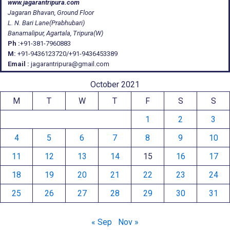
www.jagarantripura.com
Jagaran Bhavan, Ground Floor
L. N. Bari Lane(Prabhubari)
Banamalipur, Agartala, Tripura(W)
Ph :
+91-381-7960883
M:
+91-9436123720/+91-9436453389
Email :
jagarantripura@gmail.com
October 2021
M
T
W
T
F
S
S
1
2
3
4
5
6
7
8
9
10
11
12
13
14
15
16
17
18
19
20
21
22
23
24
25
26
27
28
29
30
31
« Sep
Nov »