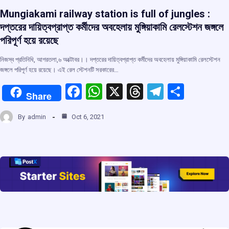
Mungiakami railway station is full of jungles :
দপ্তরের দায়িত্বপ্রাপ্ত কর্মীদের অবহেলায় মুঙ্গিয়াকামি রেলস্টেশন জঙ্গলে
পরিপূর্ণ হয়ে রয়েছে
নিজস্ব প্রতিনিধি, আগরতলা,৬ অক্টোবর।। দপ্তরের দায়িত্বপ্রাপ্ত কর্মীদের অবহেলায় মুঙ্গিয়াকামি রেলস্টেশন
জঙ্গলে পরিপূর্ণ হয়ে রয়েছে। এই রেল স্টেশনটি সরকারের…
F
W
X
T
T
S
Share
a
h
hr
el
h
By
admin
Oct 6, 2021
ce
at
e
e
ar
b
s
a
gr
e
o
A
d
a
o
p
s
m
k
p