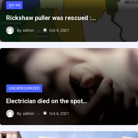
মুখ্য খবর
Rickshaw puller was rescued :…
By
admin
Oct 6, 2021
UNCATEGORIZED
Electrician died on the spot…
By
admin
Oct 6, 2021