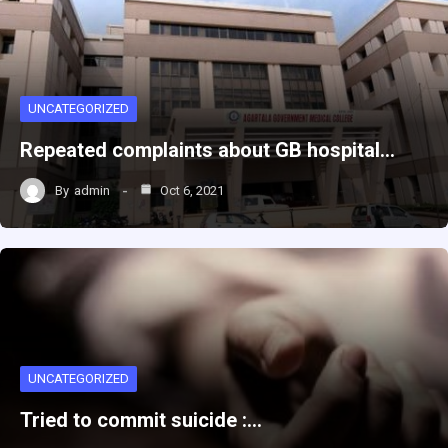
UNCATEGORIZED
Repeated complaints about GB hospital…
By
admin
Oct 6, 2021
UNCATEGORIZED
Tried to commit suicide :…