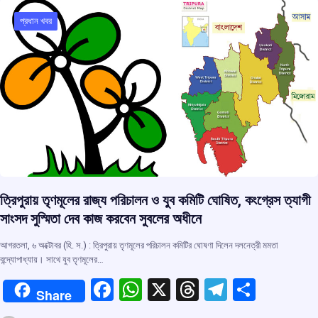
প্রধান খবর
ত্রিপুরায় তৃণমূলের রাজ্য পরিচালন ও যুব কমিটি ঘোষিত, কংগ্রেস ত্যাগী
সাংসদ সুস্মিতা দেব কাজ করবেন সুবলের অধীনে
আগরতলা, ৬ অক্টোবর (হি. স.) : ত্রিপুরায় তৃণমূলের পরিচালন কমিটির ঘোষণা দিলেন দলনেত্রী মমতা
বন্দ্যোপাধ্যায়। সাথে যুব তৃণমূলের…
F
W
X
T
T
S
Share
a
h
hr
el
h