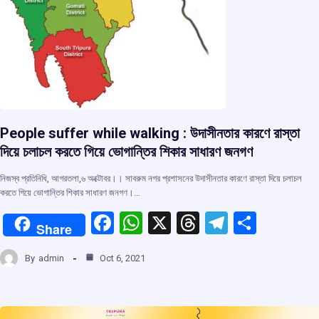
People suffer while walking : উদাসীনতার কারণে রাস্তা
দিয়ে চলাচল করতে গিয়ে ভোগান্তির শিকার সাধারণ জনগণ
নিজস্ব প্রতিনিধি, আগরতলা,৬ অক্টোবর।। সাবরুম নগর প্রশাসনের উদাসীনতার কারণে রাস্তা দিয়ে চলাচল
করতে গিয়ে ভোগান্তির শিকার সাধারণ জনগণ।…
F
W
X
T
T
S
Share
a
h
hr
el
h
By
admin
Oct 6, 2021
ce
at
e
e
ar
b
s
a
gr
e
o
A
d
a