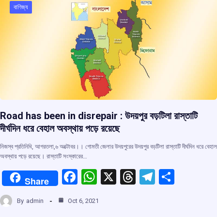
o
p
s
m
বাণিজ্য
k
p
Road has been in disrepair : উদয়পুর বড়টিলা রাস্তাটি
দীর্ঘদিন ধরে বেহাল অবস্থায় পড়ে রয়েছে
নিজস্ব প্রতিনিধি, আগরতলা,৬ অক্টোবর।। গোমতী জেলার উদয়পুরের উদয়পুর বড়টিলা রাস্তাটি দীর্ঘদিন ধরে বেহাল
অবস্থায় পড়ে রয়েছে। রাস্তাটি সংস্কারের…
F
W
X
T
T
S
Share
a
h
hr
el
h
By
admin
Oct 6, 2021
ce
at
e
e
ar