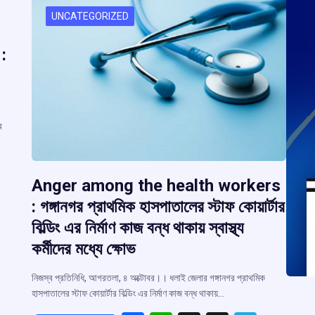
UNCATEGORIZED
:
র
Anger among the health workers
: গঙ্গানগর প্রাথমিক হাসপাতালের স্টাফ কোয়ার্টার
বিল্ডিং এর নির্মাণ কাজ বন্ধ থাকায় স্বাস্থ্য
r
কর্মীদের মধ্যে ক্ষোভ
m
নিজস্ব প্রতিনিধি, আগরতলা, ৪ অক্টোবর।। ধলাই জেলার গঙ্গানগর প্রাথমিক
হাসপাতালের স্টাফ কোয়ার্টার বিল্ডিং এর নির্মাণ কাজ বন্ধ থাকায়…