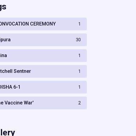
gs
ONVOCATION CEREMONY
1
ripura
30
hina
1
itchell Sentner
1
DISHA 6-1
1
he Vaccine War'
2
lery