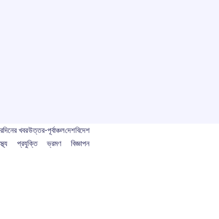
বর
দিনের খবর
উত্তর-পূর্বাঞ্চল
দেশ
বিদেশ
স্থ্য
প্রযুক্তি
ভ্রমণ
বিজ্ঞাপন