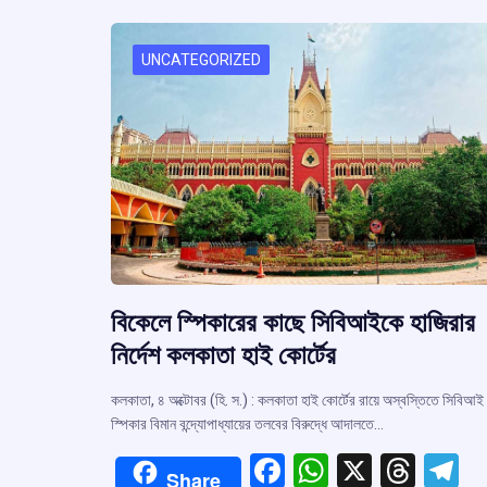
UNCATEGORIZED
বিকেলে স্পিকারের কাছে সিবিআইকে হাজিরার
নির্দেশ কলকাতা হাই কোর্টের
কলকাতা, ৪ অক্টোবর (হি. স.) : কলকাতা হাই কোর্টের রায়ে অস্বস্তিতে সিবিআ
স্পিকার বিমান বন্দ্যোপাধ্যায়ের তলবের বিরুদ্ধে আদালতে…
F
W
X
T
T
Share