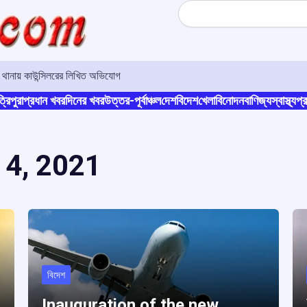
Search
র থানায় কাউন্সিলরের লিখিত অভিযোগ
্রিপুরা
প্রধান খবর
দিনের খবর
উত্তর-পূর্বাঞ্চল
দেশ
বিদেশ
খেলা
বিনোদন
বাণিজ্য
স্বাস্থ্য
প্র
 4, 2021
বিদেশ
Inauguration of the new