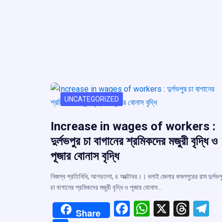
UNCATEGORIZED
Increase in wages of workers :
দুর্লভপুর চা বাগানের শ্রমিকদের মজুরী বৃদ্ধি ও
পূজার বোনাস বৃদ্ধি
নিজস্ব প্রতিনিধি, আগরতলা, ৪ অক্টোবর।। ধলাই জেলার কমলপুরের রাম দুর্লভপ
চা বাগানের শ্রমিকদের মজুরী বৃদ্ধি ও পূজার বোনাস…
F
W
X
T
T
Share