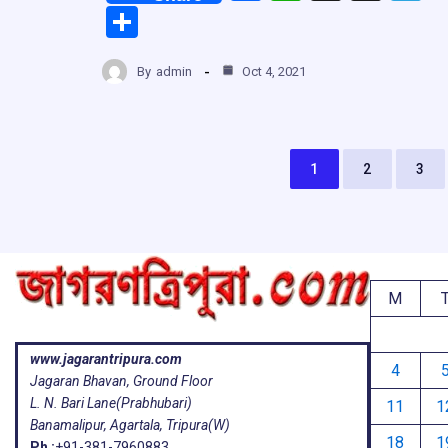
a
h
hr
el
S
ce
at
e
e
h
b
s
a
g
By
admin
Oct 4, 2021
ar
o
A
d
a
e
o
p
s
k
p
1
2
3
M
www.jagarantripura.com
4
Jagaran Bhavan, Ground Floor
L. N. Bari Lane(Prabhubari)
11
1
Banamalipur, Agartala, Tripura(W)
18
1
Ph :
+91-381-7960883