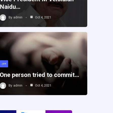
Naidu…
By
admin
Oct 4, 2021
দেশ
One person tried to commit…
By
admin
Oct 4, 2021