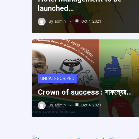
launched…
By
admin
Oct 4, 2021
UNCATEGORIZED
Crown of success : সাফল্যের…
By
admin
Oct 4, 2021