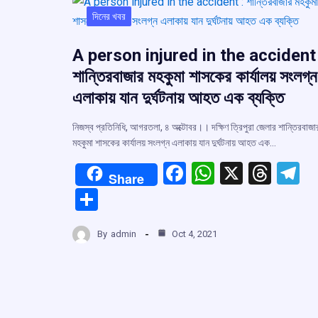
দিনের খবর
A person injured in the accident 
শান্তিরবাজার মহকুমা শাসকের কার্যালয় সংলগ্ন
এলাকায় যান দুর্ঘটনায় আহত এক ব্যক্তি
নিজস্ব প্রতিনিধি, আগরতলা, ৪ অক্টোবর।। দক্ষিণ ত্রিপুরা জেলার শান্তিরবাজা
মহকুমা শাসকের কার্যালয় সংলগ্ন এলাকায় যান দুর্ঘটনায় আহত এক…
F
W
X
T
T
Share
a
h
hr
el
S
ce
at
e
e
h
b
s
a
g
By
admin
Oct 4, 2021
ar
o
A
d
a
e
o
p
s
k
p