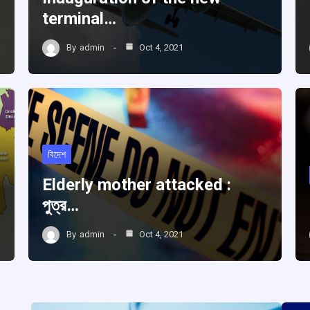
terminal…
By
admin
Oct 4, 2021
বিদেশ
Elderly mother attacked :
পুত্র…
By
admin
Oct 4, 2021