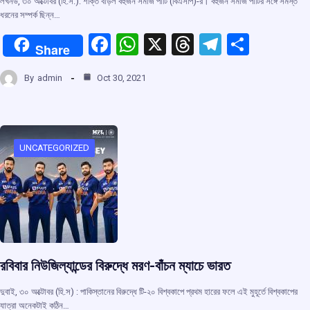
লখনউ, ৩০ অক্টোবর (হি.স.): শক্তি বাড়ল বহুজন সমাজ পার্টি (বিএসপি)-র। বহুজন সমাজ পার্টির সঙ্গে সমস্ত
ধরনের সম্পর্ক ছিন্ন…
F
W
X
T
T
S
Share
a
h
hr
el
h
By
admin
Oct 30, 2021
ce
at
e
e
ar
b
s
a
gr
e
o
A
d
a
o
p
s
m
UNCATEGORIZED
k
p
রবিবার নিউজিল্যান্ডের বিরুদ্ধে মরণ-বাঁচন ম্যাচে ভারত
দুবাই, ৩০ অক্টোবর (হি.স) : পাকিস্তানের বিরুদ্ধে টি-২০ বিশ্বকাপে প্রথম হারের ফলে এই মুহূর্তে বিশ্বকাপের
যাত্রা অনেকটাই কঠিন…