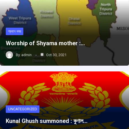
প্রধান খবর
Worship of Shyama mother :…
By
admin
Oct 30, 2021
UNCATEGORIZED
Kunal Ghush summoned : কুণাল…