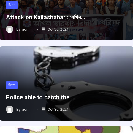
বিদেশ
Attack on Kailashahar : অখিল…
By
admin
Oct 30, 2021
বিদেশ
Police able to catch the…
By
admin
Oct 30, 2021