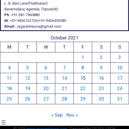
L. N. Bari Lane(Prabhubari)
Banamalipur, Agartala, Tripura(W)
Ph :
+91-381-7960883
M:
+91-9436123720/+91-9436453389
Email :
jagarantripura@gmail.com
October 2021
M
T
W
T
F
S
S
1
2
3
4
5
6
7
8
9
10
11
12
13
14
15
16
17
18
19
20
21
22
23
24
25
26
27
28
29
30
31
« Sep
Nov »
© 2026
www.jagarantripura.com .
Designed By CIS SOLUTION