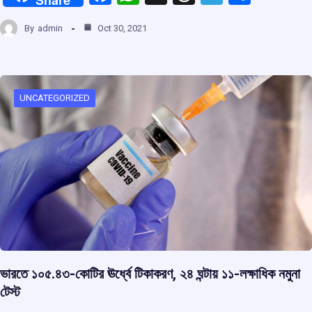
a
h
hr
el
h
By
admin
Oct 30, 2021
ce
at
e
e
ar
b
s
a
gr
e
o
A
d
a
o
p
s
m
UNCATEGORIZED
k
p
ভারতে ১০৫.৪৩-কোটির ঊর্ধ্বে টিকাকরণ, ২৪ ঘন্টায় ১১-লক্ষাধিক নমুনা
টেস্ট