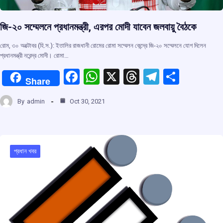
জি-২০ সম্মেলনে প্রধানমন্ত্রী, এরপর মোদী যাবেন জলবায়ু বৈঠকে
রোম, ৩০ অক্টোবর (হি.স.): ইতালির রাজধানী রোমের রোমা সম্মেলন কেন্দ্রে জি-২০ সম্মেলনে যোগ দিলেন
প্রধানমন্ত্রী নরেন্দ্র মোদী। রোমা…
F
W
X
T
T
S
Share
a
h
hr
el
h
By
admin
Oct 30, 2021
ce
at
e
e
ar
b
s
a
gr
e
o
A
d
a
o
p
s
m
প্রধান খবর
k
p