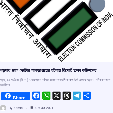
খড়দায় জাল ভোটার পাকড়াওয়ের ঘটনায় রিপোর্ট তলব কমিশনের
খড়দা, ৩০ অক্টোবর (হি. স.) : ভোটগ্রহণ পর্ব শুরু হতেই সংবাদ শিরোনামে উঠে এসেছে খড়দা। শনিবার সকালে
তেঘরিয়ার…
F
W
X
T
T
S
Share
a
h
hr
el
h
By
admin
Oct 30, 2021
ce
at
e
e
ar