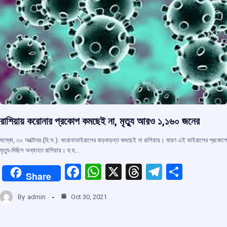
রাশিয়ায় করোনার প্রকোপ কমছেই না, মৃত্যু আরও ১,১৬০ জনের
মস্কো, ৩০ অক্টোবর (হি.স.): করোনাভাইরাসের বাড়বাড়ন্ত কমছেই না রাশিয়ায়। মারণ এই ভাইরাসের প্রকোপে
মৃত্যু-মিছিল অব্যাহত রাশিয়ায়। হু হু…
F
W
X
T
T
S
Share
a
h
hr
el
h
By
admin
Oct 30, 2021
ce
at
e
e
ar
b
s
a
gr
e