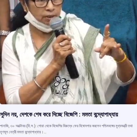
সুদিন নয়, দেশকে শেষ করে দিচ্ছে বিজেপি : মমতা বন্দ্যোপাধ্যায়
পানাজি, ৩০ অক্টোবর (হি.স.): গোয়া থেকে বিজেপির বিরুদ্ধে ফের বিষোদগার করলেন পশ্চিমবঙ্গের মুখ্যমন্ত্রী তথা
তৃণমূল নেত্রী মমতা বন্দ্যোপাধ্যায়।…