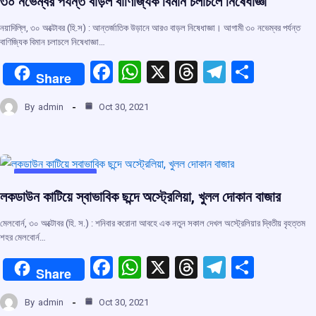
৩০ নভেম্বর পর্যন্ত বাড়ল বাণিজ্যিক বিমান চলাচলে নিষেধাজ্ঞা
নয়াদিল্লি, ৩০ অক্টোবর (হি.স) : আন্তর্জাতিক উড়ানে আরও বাড়ল নিষেধাজ্ঞা। আগামী ৩০ নভেম্বর পর্যন্ত
বাণিজ্যিক বিমান চলাচলে নিষেধাজ্ঞা…
F
W
X
T
T
S
Share
a
h
hr
el
h
By
admin
Oct 30, 2021
ce
at
e
e
ar
b
s
a
gr
e
o
A
d
a
o
p
s
m
UNCATEGORIZED
লকডাউন কাটিয়ে স্বাভাবিক ছন্দে অস্ট্রেলিয়া, খুলল দোকান বাজার
k
p
মেলবোর্ন, ৩০ অক্টোবর (হি. স.) : শনিবার করোনা আবহে এক নতুন সকাল দেখল অস্ট্রেলিয়ার দ্বিতীয় বৃহত্তম
শহর মেলবোর্ন…
F
W
X
T
T
S
Share
a
h
hr
el
h
By
admin
Oct 30, 2021
ce
at
e
e
ar