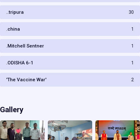
..tripura
30
.china
1
.Mitchell Sentner
1
.ODISHA 6-1
1
'The Vaccine War'
2
Gallery