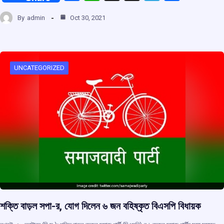
a
h
hr
el
h
By
admin
Oct 30, 2021
ce
at
e
e
ar
b
s
a
gr
e
o
A
d
a
o
p
s
m
UNCATEGORIZED
k
p
শক্তি বাড়ল সপা-র, যোগ দিলেন ৬ জন বহিষ্কৃত বিএসপি বিধায়ক