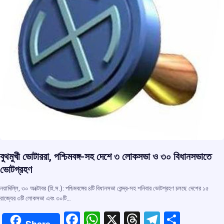
বুথমুখী ভোটাররা, পশ্চিমবঙ্গ-সহ দেশে ৩ লোকসভা ও ৩০ বিধানসভাতে
ভোটগ্রহণ
নয়াদিল্লি, ৩০ অক্টোবর (হি.স.): পশ্চিমবঙ্গের ৪টি বিধানসভা কেন্দ্র-সহ শনিবার ভোটগ্রহণ চলছে দেশের ১৫
রাজ্যের ৩টি লোকসভা এবং ৩০টি…
F
W
X
T
T
S
Share