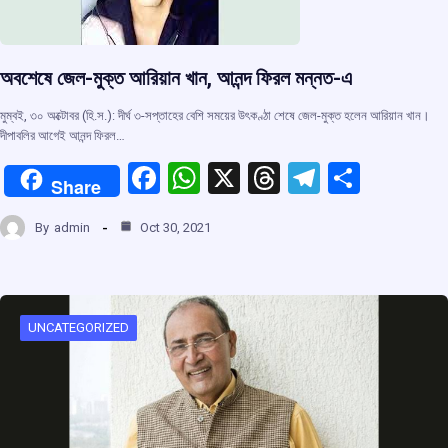
অবশেষে জেল-মুক্ত আরিয়ান খান, আনন্দ ফিরল মন্নত-এ
মুম্বই, ৩০ অক্টোবর (হি.স.): দীর্ঘ ৩-সপ্তাহের বেশি সময়ের উৎকণ্ঠা শেষে জেল-মুক্ত হলেন আরিয়ান খান।
দীপাবলির আগেই আনন্দ ফিরল…
F
W
X
T
T
S
Share
a
h
hr
el
h
By
admin
Oct 30, 2021
ce
at
e
e
ar
b
s
a
gr
e
o
A
d
a
o
p
s
m
UNCATEGORIZED
k
p