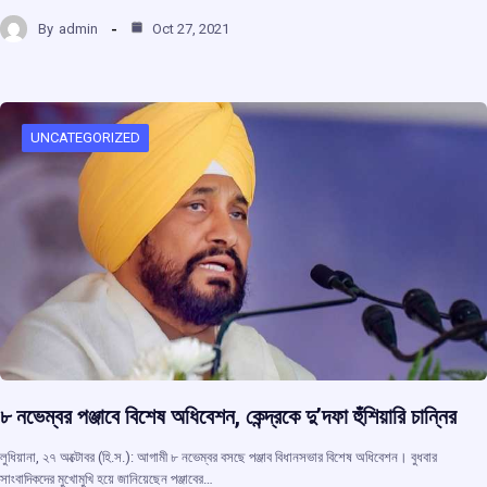
a
h
hr
el
h
By
admin
Oct 27, 2021
ce
at
e
e
ar
b
s
a
gr
e
o
A
d
a
o
p
s
m
UNCATEGORIZED
k
p
৮ নভেম্বর পঞ্জাবে বিশেষ অধিবেশন, কেন্দ্রকে দু’দফা হুঁশিয়ারি চান্নির
লুধিয়ানা, ২৭ অক্টোবর (হি.স.): আগামী ৮ নভেম্বর বসছে পঞ্জাব বিধানসভার বিশেষ অধিবেশন। বুধবার
সাংবাদিকদের মুখোমুখি হয়ে জানিয়েছেন পঞ্জাবের…