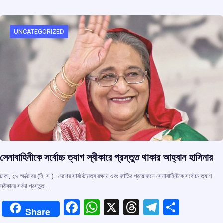
b
s
a
gr
e
o
A
d
a
o
p
s
m
UNCATEGORIZED
k
p
সেনাবাহিনীকে সর্বোচ্চ ত্যাগ স্বীকারে প্রস্তুত থাকার আহ্বান হাসিনার
ঢাকা, ২৭ অক্টোবর (হি. স.) : দেশের সার্বভৌমত্ব রক্ষায় এবং জাতির প্রয়োজনে সেনাবাহিনীকে সর্বোচ্চ ত্যাগ
স্বীকারে সর্বদা প্রস্তুত…
F
W
X
T
T
S
Share