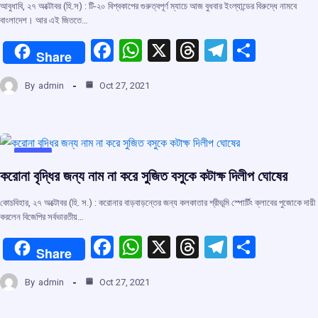
আবুধাবি, ২৭ অক্টোবর (হি.স) : টি-২০ বিশ্বকাপের গুরুত্বপূর্ণ ম্যাচে আজ বুধবার ইংল্যান্ডের বিরুদ্ধে নামবে
বাংলাদেশ। আর এই জিততে…
F
W
X
T
T
S
Share
a
h
hr
el
h
By
admin
Oct 27, 2021
ce
at
e
e
ar
b
s
a
gr
e
o
A
d
a
o
p
s
m
মুখ্য খবর
করোনা বৃদ্ধির জন্য নাম না করে সুজিত বসুকে কটাক্ষ দিলীপ ঘোষের
k
p
কোচবিহার, ২৭ অক্টোবর (হি. স.) : করোনার বাড়বাড়ন্তের জন্য কলকাতার শ্রীভূমি স্পোর্টিং ক্লাবের পুজোকে দায়ী
করলেন বিজেপির সর্বভারতীয়…
F
W
X
T
T
S
Share
a
h
hr
el
h
By
admin
Oct 27, 2021
ce
at
e
e
ar
b
s
a
gr
e