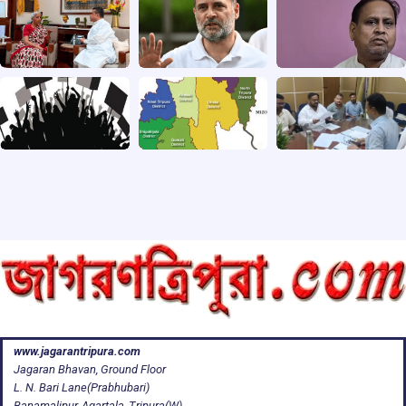
www.jagarantripura.com
Jagaran Bhavan, Ground Floor
L. N. Bari Lane(Prabhubari)
Banamalipur, Agartala, Tripura(W)