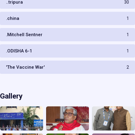
..tripura
30
.china
1
.Mitchell Sentner
1
.ODISHA 6-1
1
'The Vaccine War'
2
Gallery