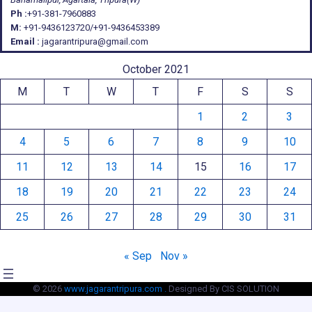
Ph :
+91-381-7960883
M:
+91-9436123720/+91-9436453389
Email :
jagarantripura@gmail.com
October 2021
M
T
W
T
F
S
S
1
2
3
4
5
6
7
8
9
10
11
12
13
14
15
16
17
18
19
20
21
22
23
24
25
26
27
28
29
30
31
« Sep
Nov »
© 2026
www.jagarantripura.com .
Designed By CIS SOLUTION