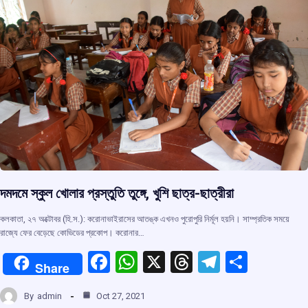
k
p
দমদমে স্কুল খোলার প্রস্তুতি তুঙ্গে, খুশি ছাত্র-ছাত্রীরা
কলকাতা, ২৭ অক্টোবর (হি.স.): করোনাভাইরাসের আতঙ্ক এখনও পুরোপুরি নির্মূল হয়নি। সাম্প্রতিক সময়ে
রাজ্যে ফের বেড়েছে কোভিডের প্রকোপ। করোনার…
F
W
X
T
T
S
Share
a
h
hr
el
h
By
admin
Oct 27, 2021
ce
at
e
e
ar