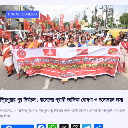
o
A
d
a
o
p
s
m
UNCATEGORIZED
k
p
ত্রিপুরায় পুর নির্বাচন : বামেদের প্রার্থী তালিকা ঘোষণা ও মনোনয়ন জমা
আগরতলা, ২৭ অক্টোবর (হি. স.) : ত্রিপুরায় পুর নির্বাচনে প্রথম প্রার্থী তালিকার ঘোষণা দিল বামফ্রন্ট। আগরতলা
পুর নিগম…