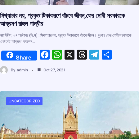
মিথ্যাচার নয়, প্রকৃত টিকাকরণে বাঁচবে জীবন,ফের মোদী সরকারকে
আক্রমণ রাহুল গান্ধীর
নয়াদিল্লি, ২৭ অক্টোবর (হি.স) : মিথ্যাচার নয়, প্রকৃত টিকাকরণে বাঁচবে জীবন। বুধবার ফের মোদী সরকারকে
এভাবেই আক্রমণ করলেন…
F
W
X
T
T
S
Share
a
h
hr
el
h
By
admin
Oct 27, 2021
ce
at
e
e
ar
b
s
a
gr
e
o
A
d
a
o
p
s
m
UNCATEGORIZED
k
p