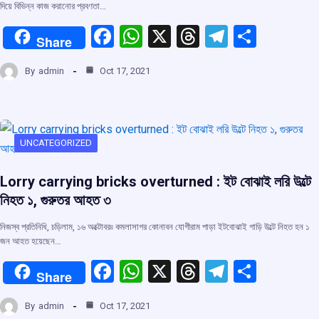
দিয়ে বিভিন্ন কাজ করানোর প্রবণতা…
F
W
X
T
T
S
Share
a
h
hr
el
h
By
admin
Oct 17, 2021
ce
at
e
e
ar
b
s
a
gr
e
o
A
d
a
o
p
s
m
UNCATEGORIZED
k
p
Lorry carrying bricks overturned : ইট বোঝাই লরি উল্টে
নিহত ১, গুরুতর আহত ৩
নিজস্ব প্রতিনিধি, চড়িলাম, ১৬ অক্টোবর৷৷ কমলাসাগর কোনাবন যোগীরাম পাড়া ইটবোঝাই গাড়ি উল্টে নিহত হন ১
জন আহত হয়েছেন…
F
W
X
T
T
S
Share
a
h
hr
el
h
By
admin
Oct 17, 2021
ce
at
e
e
ar