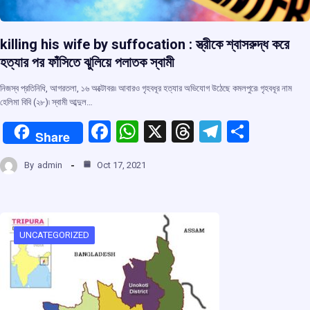
killing his wife by suffocation : স্ত্রীকে শ্বাসরুদ্ধ করে
হত্যার পর ফাঁসিতে ঝুলিয়ে পলাতক স্বামী
নিজস্ব প্রতিনিধি, আগরতলা, ১৬ অক্টোবর৷৷ আবারও গৃহবধূর হত্যার অভিযোগ উঠেছে কমলপুরে৷ গৃহবধূর নাম
হেলিমা বিবি (২৮)৷ স্বামী আব্দুল…
F
W
X
T
T
S
Share
a
h
hr
el
h
By
admin
Oct 17, 2021
ce
at
e
e
ar
b
s
a
gr
e
o
A
d
a
o
p
s
m
UNCATEGORIZED
k
p