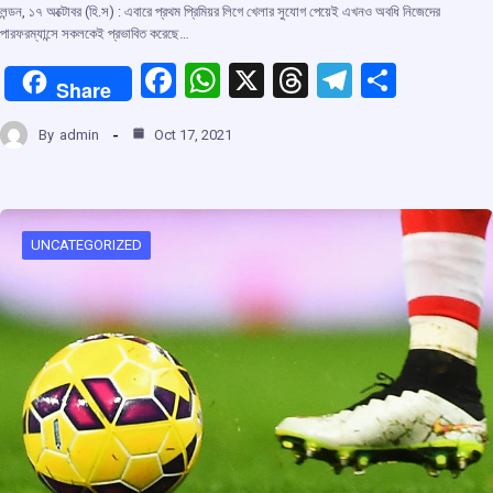
লন্ডন, ১৭ অক্টোবর (হি.স) : এবারে প্রথম প্রিমিয়র লিগে খেলার সুযোগ পেয়েই এখনও অবধি নিজেদের
পারফরম্যান্সে সকলকেই প্রভাবিত করেছে…
F
W
X
T
T
S
Share
a
h
hr
el
h
By
admin
Oct 17, 2021
ce
at
e
e
ar
b
s
a
gr
e
o
A
d
a
o
p
s
m
UNCATEGORIZED
k
p