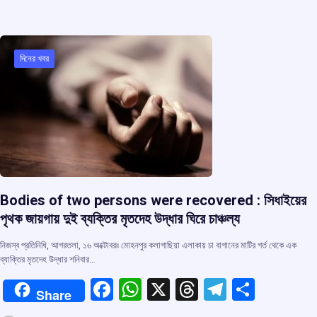
b
s
a
gr
e
o
A
d
a
o
p
s
m
দিনের খবর
k
p
Bodies of two persons were recovered : সিধাইয়ের
পৃথক জায়গায় দুই ব্যক্তির মৃতদেহ উদ্ধার ঘিরে চাঞ্চল্য
নিজস্ব প্রতিনিধি, আগরতলা, ১৬ অক্টোবর৷৷ মোহনপুর কলাগাছিয়া এলাকায় চা বাগানের মাটির গর্ত থেকে এক
ব্যাক্তির মৃতদেহ উদ্ধার শনিবার…
F
W
X
T
T
S
Share
a
h
hr
el
h