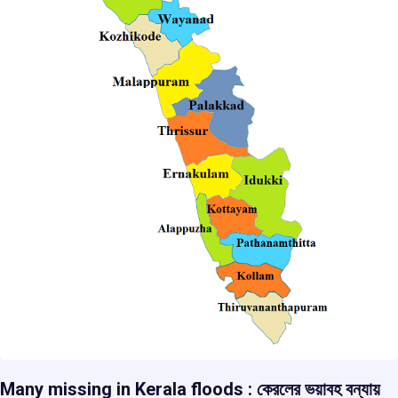
Many missing in Kerala floods : কেরলের ভয়াবহ বন্যায়