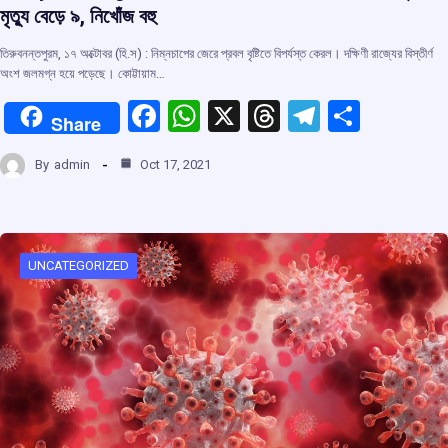
মৃত্যু বেড়ে ৯, নিখোঁজ বহু
তিরুবনন্তপুরম, ১৭ অক্টোবর (হি.স) : নিম্নচাপের জেরে প্রবল বৃষ্টিতে বিপর্যস্ত কেরল। দক্ষিণী রাজ্যের বিস্তীর্ণ
অংশ জলমগ্ন হয়ে পড়েছে। কোট্টায়াম…
F
W
X
T
T
S
Share
a
h
hr
el
h
By
admin
Oct 17, 2021
ce
at
e
e
ar
b
s
a
gr
e
o
A
d
a
o
p
s
m
UNCATEGORIZED
k
p