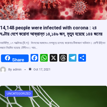
14,148 people were infected with corona : ২৪
ঘণ্টায় দেশে করোনা আক্রান্ত ১৪,১৪৬ জন, মৃত্যু হয়েছে ১৪৪ জনের
নয়াদিল্লি, ১৭ অক্টোবর (হি.স) : উৎসবের মরশুমেও দেশজুড়ে চলেছে করোনার টিকাকরণ অভিযান। রোগী চিহ্নিত
করতে নিয়মিত হয়েছে টেস্টিংও। আর…
F
W
X
T
T
S
Share
a
h
hr
el
h
By
admin
Oct 17, 2021
ce
at
e
e
ar
b
s
a
gr
e
o
A
d
a
o
p
s
m
UNCATEGORIZED
k
p