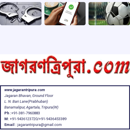
www.jagarantripura.com
Jagaran Bhavan, Ground Floor
L. N. Bari Lane(Prabhubari)
Banamalipur, Agartala, Tripura(W)
Ph :
+91-381-7960883
M:
+91-9436123720/+91-9436453389
Email :
jagarantripura@gmail.com