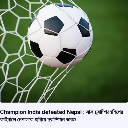
Champion India defeated Nepal : সাফ চ্যাম্পিয়নশিপের
ফাইনালে নেপালকে হারিয়ে চ্যাম্পিয়ন ভারত