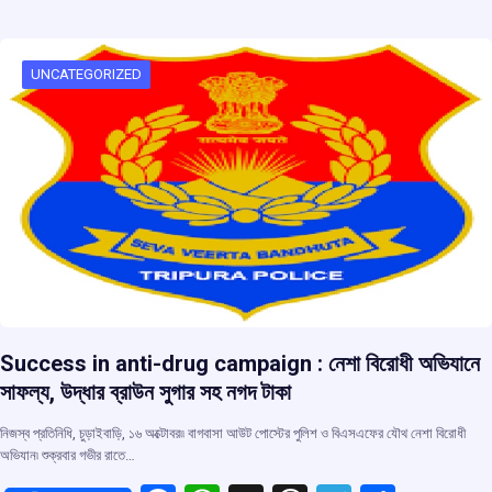
b
s
a
gr
e
o
A
d
a
o
p
s
m
UNCATEGORIZED
k
p
Success in anti-drug campaign : নেশা বিরোধী অভিযানে
সাফল্য, উদ্ধার ব্রাউন সুগার সহ নগদ টাকা
নিজস্ব প্রতিনিধি, চুড়াইবাড়ি, ১৬ অক্টোবর৷৷ বাগবাসা আউট পোস্টের পুলিশ ও বিএসএফের যৌথ নেশা বিরোধী
অভিযান৷ শুক্রবার গভীর রাতে…