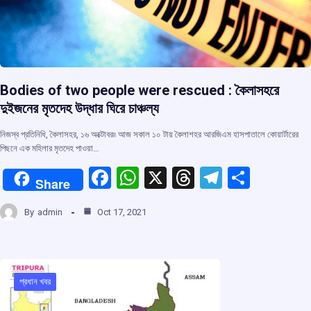
Bodies of two people were rescued : কৈলাসহরে
দুইজনের মৃতদেহ উদ্ধার ঘিরে চাঞ্চল্য
নিজস্ব প্রতিনিধি, কৈলাসহর, ১৬ অক্টোবর৷৷ আজ সকাল ১০ টায় কৈলাশহর আরজিএম হাসপাতালে কোয়ার্টারের
পিছনে এক মহিলার মৃতদেহ পাওয়া…
F
W
X
T
T
S
Share
a
h
hr
el
h
By
admin
Oct 17, 2021
ce
at
e
e
ar
b
s
a
gr
e
o
A
d
a
o
p
s
m
প্রধান খবর