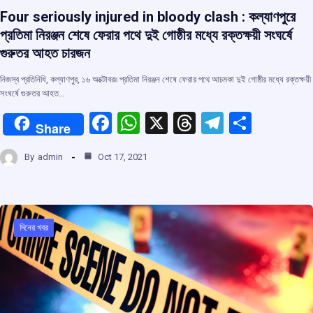
Four seriously injured in bloody clash : কল্যাণপুরে
প্রতিমা নিরঞ্জন শেষে ফেরার পথে দুই গোষ্ঠীর মধ্যে রক্তক্ষয়ী সংঘর্ষে
গুরুতর আহত চারজন
নিজস্ব প্রতিনিধি, কল্যাণপুর, ১৬ অক্টোবর৷৷ প্রতিমা নিরঞ্জন শেষে ফেরার পথে আচমকা দুই গোষ্ঠীর মধ্যে রক্তক্ষয়ী
সংঘর্ষে গুরুতর আহত…
F
W
X
T
T
S
Share
a
h
hr
el
h
By
admin
Oct 17, 2021
ce
at
e
e
ar
b
s
a
gr
e
o
A
d
a
o
p
s
m
দিনের খবর
k
p