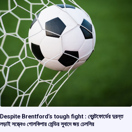
Despite Brentford’s tough fight : ব্রেন্টফোর্ডের দুরন্ত
লড়াই সত্ত্বেও গোলকিপার মেন্ডির সুবাদে জয় চেলসির