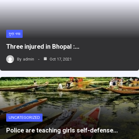
মুখ্য খবর
Three injured in Bhopal :…
By
admin
Oct 17, 2021
UNCATEGORIZED
Police are teaching girls self-defense…