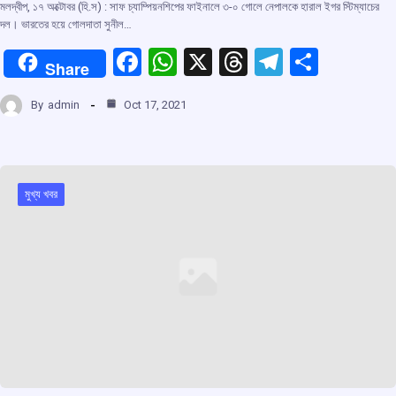
মলদ্বীপ, ১৭ অক্টোবর (হি.স) : সাফ চ্যাম্পিয়নশিপের ফাইনালে ৩-০ গোলে নেপালকে হারাল ইগর স্টিম্যাচের
দল। ভারতের হয়ে গোলদাতা সুনীল…
F
W
X
T
T
S
Share
a
h
hr
el
h
By
admin
Oct 17, 2021
ce
at
e
e
ar
b
s
a
gr
e
o
A
d
a
o
p
s
m
মুখ্য খবর
k
p