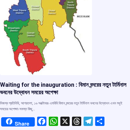
Waiting for the inauguration : বিমান বন্দরের নতুন টার্মিনাল
ভবনের উদ্বোধন সময়ের অপেক্ষা
নিজস্ব প্রতিনিধি, আগরতলা, ১৬ অক্টোবর৷৷ এমবিবি বিমান বন্দরের নতুন টার্মিনাল ভবনের উদ্বোধন এখন শুধুই
সময়ের অপেক্ষা৷ সমস্ত কিছু…
F
W
X
T
T
S
Share