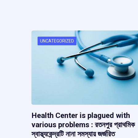
o
p
s
k
p
UNCATEGORIZED
Health Center is plagued with
various problems : রতনপুর প্রাথমিক
স্বাস্থ্যকেন্দ্রটি নানা সমস্যায় জর্জরিত