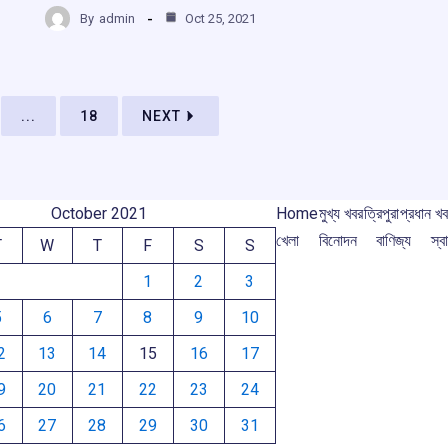
h
r
b
s
a
gr
By
admin
Oct 25, 2021
ar
o
A
d
a
e
m
o
p
s
m
k
p
...
18
NEXT
October 2021
Home
মুখ্য খবর
ত্রিপুরা
প্রধান খ
খেলা
বিনোদন
বাণিজ্য
স্বা
T
W
T
F
S
S
1
2
3
5
6
7
8
9
10
2
13
14
15
16
17
9
20
21
22
23
24
6
27
28
29
30
31