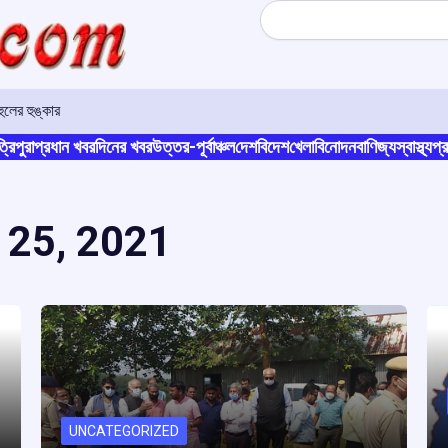
Search
লের হুঙ্কার
্রিপুরা
প্রধান খবর
দিনের খবর
উত্তর-পূর্বাঞ্চল
দেশ
বিদেশ
খেলা
বিনোদন
বাণিজ্য
স্বাস্থ্য
প্র
 25, 2021
UNCATEGORIZED