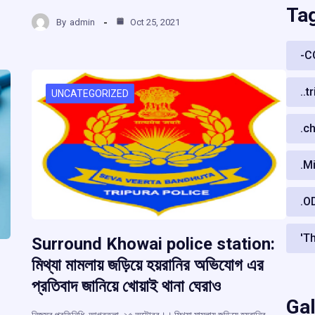
ce
at
e
e
m
h
Ta
b
s
a
gr
By
admin
Oct 25, 2021
ar
o
A
d
a
e
-C
o
p
s
m
k
p
..t
UNCATEGORIZED
.c
.M
.O
'T
Surround Khowai police station:
মিথ্যা মামলায় জড়িয়ে হয়রানির অভিযোগ এর
প্রতিবাদ জানিয়ে খোয়াই থানা ঘেরাও
Gal
নিজস্ব প্রতিনিধি, আগরতলা, ২৫ অক্টোবর।। মিথ্যা মামলায় জড়িয়ে হয়রানির