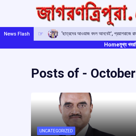
Skip
to
content
‘ছাত্রদের আওয়াজ বদল আনবেই’, প্রয়াগরাজে রাহু
News Flash
Home
মুখ্য খবর
ত
Posts of -
October
UNCATEGORIZED