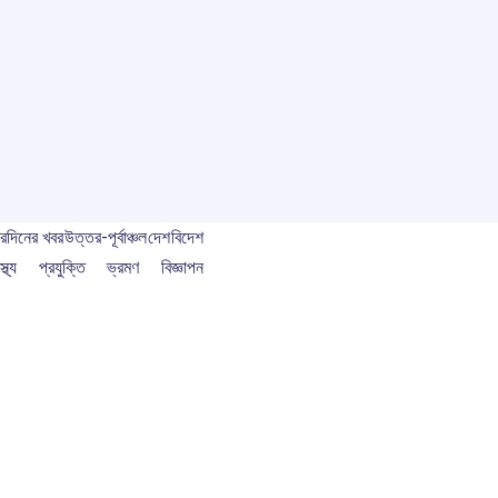
বর
দিনের খবর
উত্তর-পূর্বাঞ্চল
দেশ
বিদেশ
স্থ্য
প্রযুক্তি
ভ্রমণ
বিজ্ঞাপন