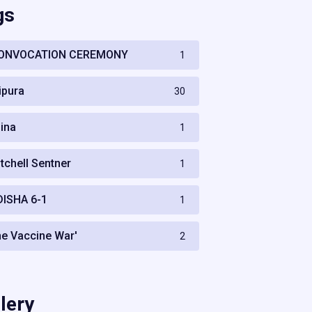
gs
ONVOCATION CEREMONY
1
ripura
30
hina
1
itchell Sentner
1
DISHA 6-1
1
he Vaccine War'
2
lery