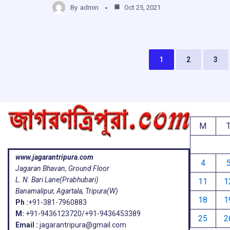
b
s
a
g
By
admin
Oct 25, 2021
ar
o
A
d
a
e
o
p
s
k
p
1
2
3
M
www.jagarantripura.com
4
Jagaran Bhavan, Ground Floor
L. N. Bari Lane(Prabhubari)
11
1
Banamalipur, Agartala, Tripura(W)
18
1
Ph :
+91-381-7960883
M:
+91-9436123720/+91-9436453389
25
2
Email :
jagarantripura@gmail.com