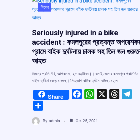
বিদেশ
Seriously injured in a bike
accident : কমলপুরের প্রত্যন্ত অপরেশক
গ্রামে বাইক দুর্ঘটনায় চালক সহ তিন জন গুরুত
আহত
নিজস্ব প্রতিনিধি, আগরতলা, ২৫ অক্টোবর।। ধলাই জেলার কমলপুরে প্রতিদিন
বাইক দুর্ঘটনা বেড়ে চলেছে। সিংহভাগ বাইক দুর্ঘটনা ঘটছে বেহাল…
F
W
X
T
T
Share
a
h
hr
el
S
ce
at
e
e
h
b
s
a
g
By
admin
Oct 25, 2021
ar
o
A
d
a
e