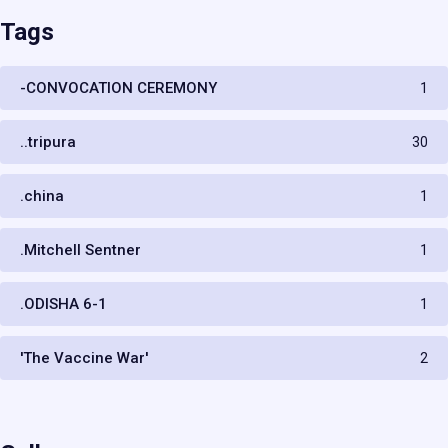
Tags
-CONVOCATION CEREMONY
1
..tripura
30
.china
1
.Mitchell Sentner
1
.ODISHA 6-1
1
'The Vaccine War'
2