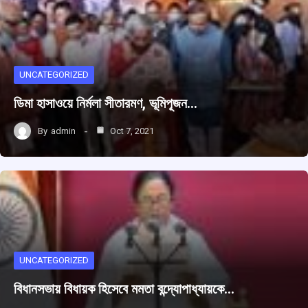
UNCATEGORIZED
ডিমা হাসাওয়ে নির্মলা সীতারমণ, ভূমিপূজন…
By
admin
Oct 7, 2021
UNCATEGORIZED
বিধানসভায় বিধায়ক হিসেবে মমতা বন্দ্যোপাধ্যায়কে…