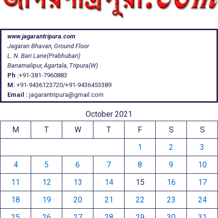
www.jagarantripura.com
Jagaran Bhavan, Ground Floor
L. N. Bari Lane(Prabhubari)
Banamalipur, Agartala, Tripura(W)
Ph :
+91-381-7960883
M:
+91-9436123720/+91-9436453389
Email :
jagarantripura@gmail.com
October 2021
M
T
W
T
F
S
S
1
2
3
4
5
6
7
8
9
10
11
12
13
14
15
16
17
18
19
20
21
22
23
24
25
26
27
28
29
30
31