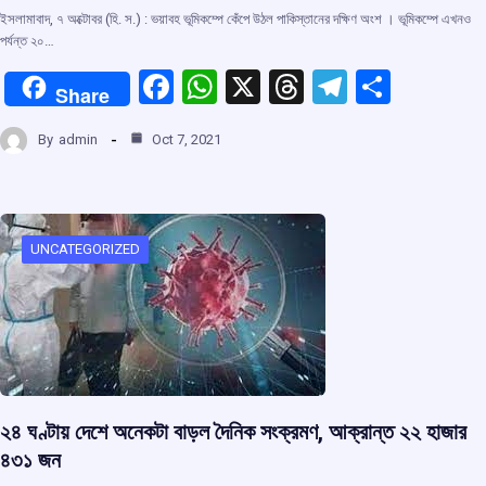
ইসলামাবাদ, ৭ অক্টোবর (হি. স.) : ভয়াবহ ভূমিকম্পে কেঁপে উঠল পাকিস্তানের দক্ষিণ অংশ । ভূমিকম্পে এখনও
পর্যন্ত ২০…
F
W
X
T
T
S
Share
a
h
hr
el
h
By
admin
Oct 7, 2021
ce
at
e
e
ar
b
s
a
gr
e
o
A
d
a
o
p
s
m
UNCATEGORIZED
k
p
২৪ ঘণ্টায় দেশে অনেকটা বাড়ল দৈনিক সংক্রমণ, আক্রান্ত ২২ হাজার
৪৩১ জন