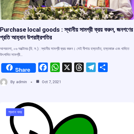
Purchase local goods : স্থানীয় সামগ্রী ক্রয় করুন, জনগণের
প্রতি আহ্বান উপরাষ্ট্রপতির
আগরতলা, ০৬ অক্টোবর (হি. স.) : স্থানীয় সামগ্রী ক্রয় করুন। সেই দীশায় হস্ততাঁত, হস্তকারু এবং খাদিতে
উৎপাদিত সামগ্রী…
F
W
X
T
T
S
Share
a
h
hr
el
h
By
admin
Oct 7, 2021
ce
at
e
e
ar
b
s
a
gr
e
o
A
d
a
o
p
s
m
প্রধান খবর
k
p