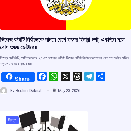
ভিলেজ কমিটি নির্বাচনকে সামনে রেখে তৎপর তিপ্রা মথা, একদিনে দলে
যোগ ৩৬৬ ভোটারের
নিজস্ব প্রতিনিধি, শান্তিরবাজার, ২৩ মে: আসন্ন এডিসি ভিলেজ কমিটি নির্বাচনকে সামনে রেখে সাংগঠনিক শক্তি
বাড়াতে জোরদার প্রচার শুরু…
F
W
X
T
T
S
Share
a
h
hr
el
h
By
Reshmi Debnath
May 23, 2026
ce
at
e
e
ar
b
s
a
gr
e
o
A
d
a
o
p
s
m
ত্রিপুরা