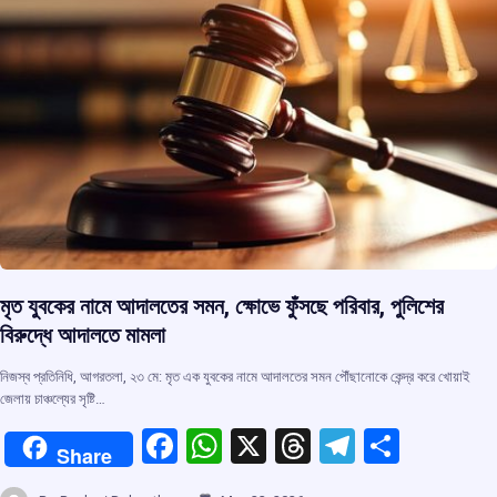
k
p
মৃত যুবকের নামে আদালতের সমন, ক্ষোভে ফুঁসছে পরিবার, পুলিশের
বিরুদ্ধে আদালতে মামলা
নিজস্ব প্রতিনিধি, আগরতলা, ২৩ মে: মৃত এক যুবকের নামে আদালতের সমন পৌঁছানোকে কেন্দ্র করে খোয়াই
জেলায় চাঞ্চল্যের সৃষ্টি…
F
W
X
T
T
S
Share
a
h
hr
el
h