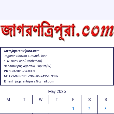
www.jagarantripura.com
Jagaran Bhavan, Ground Floor
L. N. Bari Lane(Prabhubari)
Banamalipur, Agartala, Tripura(W)
Ph :
+91-381-7960883
M:
+91-9436123720/+91-9436453389
Email :
jagarantripura@gmail.com
May 2026
M
T
W
T
F
S
S
1
2
3