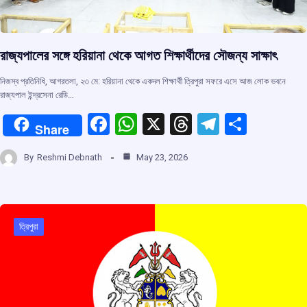
রাজ্যপালের সঙ্গে হরিয়ানা থেকে আগত শিক্ষার্থীদের সৌজন্য সাক্ষাৎ
নিজস্ব প্রতিনিধি, আগরতলা, ২৩ মে: হরিয়ানা থেকে একদল শিক্ষার্থী ত্রিপুরা সফরে এসে আজ লোক ভবনে
রাজ্যপাল ইন্দ্রসেনা রেডি…
F
W
X
T
T
S
Share
a
h
hr
el
h
By
Reshmi Debnath
May 23, 2026
ce
at
e
e
ar
b
s
a
gr
e
o
A
d
a
o
p
s
m
ত্রিপুরা
k
p