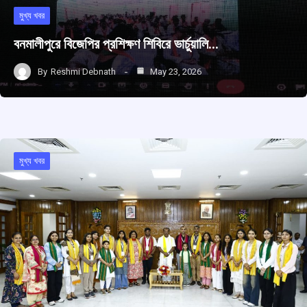
মুখ্য খবর
বনমালীপুরে বিজেপির প্রশিক্ষণ শিবিরে ভার্চুয়ালি…
By
Reshmi Debnath
May 23, 2026
মুখ্য খবর