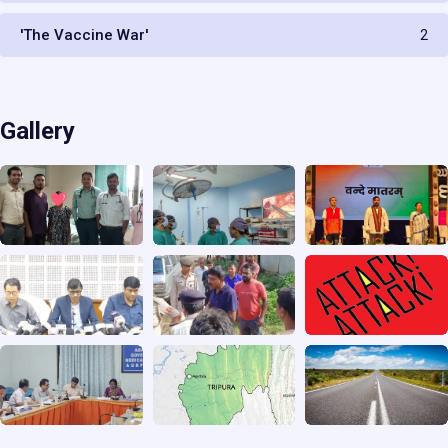
'The Vaccine War'
2
Gallery