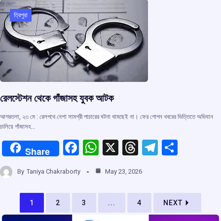
o
A
d
a
o
p
s
m
ত্রিপুরা
k
p
রেলস্টেশন থেকে গাঁজাসহ যুবক আটক
আগরতলা, ২৩ মে : রেলপথে নেশা সামগ্রী পাচারের ঘটনা থামছেই না। ফের গোপন খবরের ভিত্তিতে অভিযান
চালিয়ে গাঁজাসহ…
F
W
X
T
T
S
Share
a
h
hr
el
h
By
Taniya Chakraborty
May 23, 2026
ce
at
e
e
ar
b
s
a
gr
e
1
2
3
...
4
NEXT
o
A
d
a