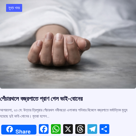
o
A
d
a
o
p
s
m
মুখ্য খবর
k
p
পেঁচারথলে বজ্রপাতে প্রাণ গেল ভাই-বোনের
আগরতলা, ২৩ মে: উত্তর ত্রিপুরার পেঁচারথল নবীনছড়া এলাকায় শনিবার বিকেলে বজ্রপাতে মর্মান্তিক মৃত্যু
হয়েছে দুই ভাই-বোনের। মৃতরা হলেন…
F
W
X
T
T
S
Share