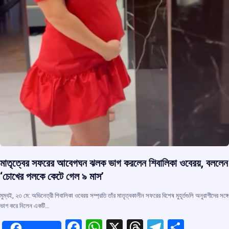
মাতৃত্বের সফরের আবেগঘন ঝলক ভাগ করলেন শিবালিকা ওবেরয়, বললেন
‘চোখের পলকে কেটে গেল ৯ মাস’
মুম্বই, ২৩ মে: অভিনেত্রী শিবালিকা ওবেরয় সম্প্রতি তাঁর মাতৃত্বকালীন সফরের বিশেষ মুহূর্তগুলি অনুরাগীদের সঙ্গে
ভাগ করে নিলেন একটি…
F
W
X
T
T
S