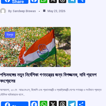
Share
a
h
hr
el
h
By
Sandeep Biswas
May 23, 2026
ce
at
e
e
ar
b
s
a
gr
e
o
A
d
a
o
p
s
m
ত্রিপুরা
k
p
পশ্চিমবঙ্গের নতুন নির্দেশিকা গণতন্ত্রের জন্য বিপজ্জনক, দাবি প্রদেশ
কংগ্রেসের
আগরতলা, ২৩ মে : আরএসএস, বিজেপি এবং প্রধানমন্ত্রী ও স্বরাষ্ট্রমন্ত্রী দেশের গণতন্ত্র ও সংবিধান প্রদত্ত
মৌলিক অধিকারকে ধাপে…
F
W
X
T
T
S