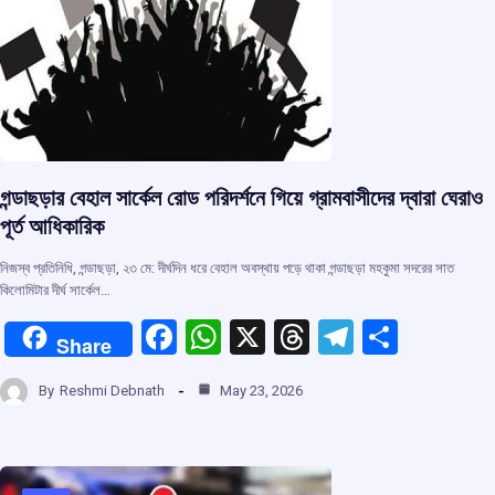
k
p
গন্ডাছড়ার বেহাল সার্কেল রোড পরিদর্শনে গিয়ে গ্রামবাসীদের দ্বারা ঘেরাও
পূর্ত আধিকারিক
নিজস্ব প্রতিনিধি, গন্ডাছড়া, ২৩ মে: দীর্ঘদিন ধরে বেহাল অবস্থায় পড়ে থাকা গন্ডাছড়া মহকুমা সদরের সাত
কিলোমিটার দীর্ঘ সার্কেল…
F
W
X
T
T
S
Share
a
h
hr
el
h
By
Reshmi Debnath
May 23, 2026
ce
at
e
e
ar
b
s
a
gr
e
o
A
d
a