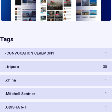
Tags
-CONVOCATION CEREMONY
1
..tripura
30
.china
1
.Mitchell Sentner
1
.ODISHA 6-1
1