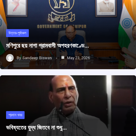
উত্তর-পূর্বাঞ্চল
মণিপুরে ছয় নাগা গ্রামবাসী অপহরণকাণ্ডে…
By
Sandeep Biswas
May 23, 2026
প্রধান খবর
ভবিষ্যতের যুদ্ধ জিতবে না শুধু…