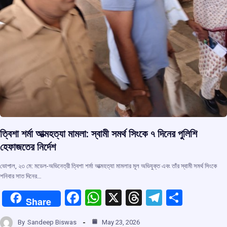
ত্বিশা শর্মা আত্মহত্যা মামলা: স্বামী সমর্থ সিংকে ৭ দিনের পুলিশি
হেফাজতের নির্দেশ
ভোপাল, ২৩ মে: মডেল-অভিনেত্রী ত্বিশা শর্মা আত্মহত্যা মামলার মূল অভিযুক্ত এবং তাঁর স্বামী সমর্থ সিংকে
শনিবার সাত দিনের…
F
W
X
T
T
S
Share
a
h
hr
el
h
By
Sandeep Biswas
May 23, 2026