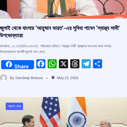
জুলাই থেকে বাংলায় ‘আয়ুষ্মান ভারত’-এর সুবিধা পাবেন ‘স্বাস্থ্য সাথী’
উপভোক্তারা
কলকাতা, ২৩ মে (আইএএনএস) : পশ্চিমবঙ্গে বর্তমানে ‘স্বাস্থ্য সাথী’ প্রকল্পের আওতায় থাকা সমস্ত
উপভোক্তাকে আগামী জুলাই মাস থেকে…
F
W
X
T
T
S
Share
a
h
hr
el
h
By
Sandeep Biswas
May 23, 2026
ce
at
e
e
ar
b
s
a
gr
e
o
A
d
a
o
p
s
m
প্রধান খবর
k
p