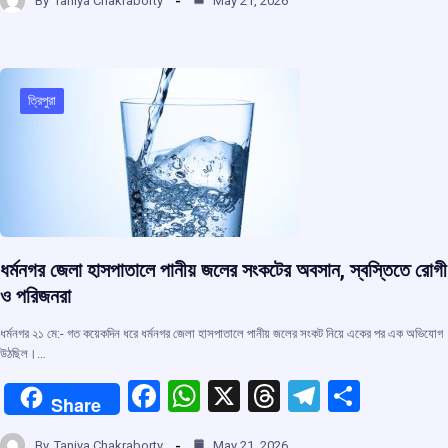
By
Taniya Chakraborty
May 21, 2026
ce
at
e
e
ar
b
s
a
gr
e
o
A
d
a
o
p
s
m
ত্রিপুরা
k
p
ধর্মনগর জেলা হাসপাতালে পানীয় জলের সংকটের অবসান, স্বস্তিতে রোগী
ও পরিজনরা
ধর্মনগর ২১ মে:- গত কয়েকদিন ধরে ধর্মনগর জেলা হাসপাতালে পানীয় জলের সংকট নিয়ে একের পর এক অভিযোগ
উঠছিল।…
F
W
X
T
T
S
Share
a
h
hr
el
h
By
Taniya Chakraborty
May 21, 2026