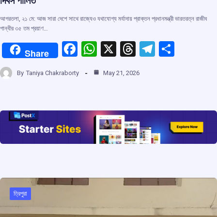
দিবস পালিত
আগরতলা, ২১ মে: আজ সারা দেশে সাথে রাজ্যেও যথাযোগ্য মর্যাদায় প্রাক্তন প্রধানমন্ত্রী ভারতরত্ন রাজীব
গান্ধীর ৩৫ তম প্রয়াণ…
F
W
X
T
T
S
Share
a
h
hr
el
h
By
Taniya Chakraborty
May 21, 2026
ce
at
e
e
ar
b
s
a
gr
e
o
A
d
a
o
p
s
m
k
p
ত্রিপুরা