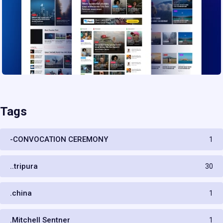
Tags
-CONVOCATION CEREMONY
1
..tripura
30
.china
1
.Mitchell Sentner
1