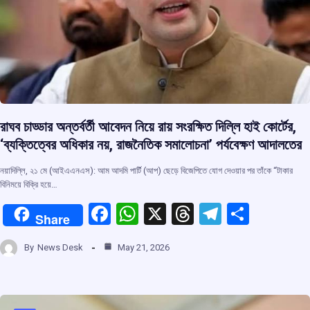
রাঘব চাড্ডার অন্তর্বর্তী আবেদন নিয়ে রায় সংরক্ষিত দিল্লি হাই কোর্টের,
‘ব্যক্তিত্বের অধিকার নয়, রাজনৈতিক সমালোচনা’ পর্যবেক্ষণ আদালতের
নয়াদিল্লি, ২১ মে (আইএএনএস): আম আদমি পার্টি (আপ) ছেড়ে বিজেপিতে যোগ দেওয়ার পর তাঁকে “টাকার
বিনিময়ে বিক্রি হয়ে…
F
W
X
T
T
S
Share
a
h
hr
el
h
By
News Desk
May 21, 2026
ce
at
e
e
ar
b
s
a
gr
e
o
A
d
a