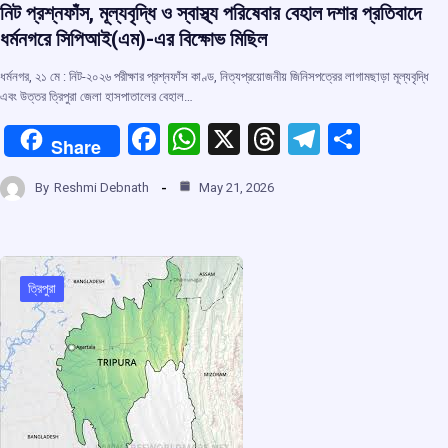
নিট প্রশ্নফাঁস, মূল্যবৃদ্ধি ও স্বাস্থ্য পরিষেবার বেহাল দশার প্রতিবাদে
ধর্মনগরে সিপিআই(এম)-এর বিক্ষোভ মিছিল
ধর্মনগর, ২১ মে : নিট-২০২৬ পরীক্ষার প্রশ্নফাঁস কাণ্ড, নিত্যপ্রয়োজনীয় জিনিসপত্রের লাগামছাড়া মূল্যবৃদ্ধি
এবং উত্তর ত্রিপুরা জেলা হাসপাতালের বেহাল…
F
W
X
T
T
S
Share
a
h
hr
el
h
By
Reshmi Debnath
May 21, 2026
ce
at
e
e
ar
b
s
a
gr
e
o
A
d
a
o
p
s
m
ত্রিপুরা
k
p