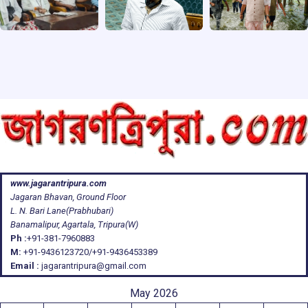
www.jagarantripura.com
Jagaran Bhavan, Ground Floor
L. N. Bari Lane(Prabhubari)
Banamalipur, Agartala, Tripura(W)
Ph :
+91-381-7960883
M:
+91-9436123720/+91-9436453389
Email :
jagarantripura@gmail.com
May 2026