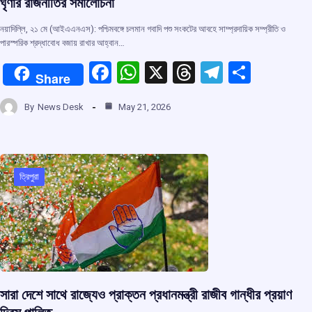
ঘৃণার রাজনীতির সমালোচনা
নয়াদিল্লি, ২১ মে (আইএএনএস): পশ্চিমবঙ্গে চলমান গবাদি পশু সংকটের আবহে সাম্প্রদায়িক সম্প্রীতি ও
পারস্পরিক শ্রদ্ধাবোধ বজায় রাখার আহ্বান…
F
W
X
T
T
S
Share
a
h
hr
el
h
By
News Desk
May 21, 2026
ce
at
e
e
ar
b
s
a
gr
e
o
A
d
a
o
p
s
m
ত্রিপুরা
k
p
সারা দেশে সাথে রাজ্যেও প্রাক্তন প্রধানমন্ত্রী রাজীব গান্ধীর প্রয়াণ