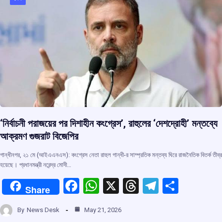
o
p
s
m
k
p
‘নির্বাচনী পরাজয়ের পর দিশাহীন কংগ্রেস’, রাহুলের ‘দেশদ্রোহী’ মন্তব্যে
আক্রমণ গুজরাট বিজেপির
গান্ধীনগর, ২১ মে (আইএএনএস): কংগ্রেস নেতা রাহুল গান্ধী-র সাম্প্রতিক মন্তব্য ঘিরে রাজনৈতিক বিতর্ক তীব্র
হয়েছে। প্রধানমন্ত্রী নরেন্দ্র মোদী…
F
W
X
T
T
S
Share
a
h
hr
el
h
By
News Desk
May 21, 2026
ce
at
e
e
ar