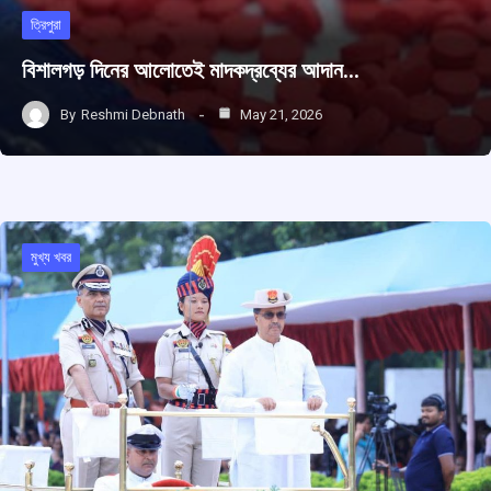
ত্রিপুরা
বিশালগড় দিনের আলোতেই মাদকদ্রব্যের আদান…
By
Reshmi Debnath
May 21, 2026
মুখ্য খবর