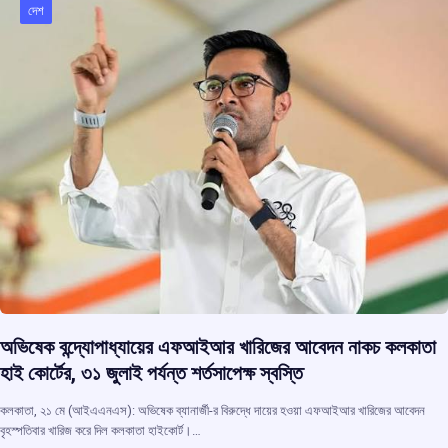
o
p
s
m
দেশ
k
p
অভিষেক বন্দ্যোপাধ্যায়ের এফআইআর খারিজের আবেদন নাকচ কলকাতা
হাই কোর্টের, ৩১ জুলাই পর্যন্ত শর্তসাপেক্ষ স্বস্তি
কলকাতা, ২১ মে (আইএএনএস): অভিষেক ব্যানার্জী-র বিরুদ্ধে দায়ের হওয়া এফআইআর খারিজের আবেদন
বৃহস্পতিবার খারিজ করে দিল কলকাতা হাইকোর্ট।…