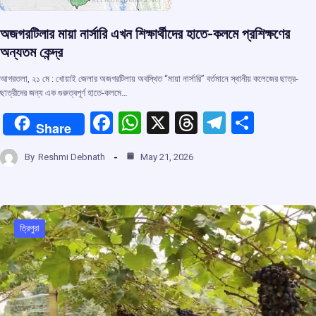
অজগরটিলার মায়া নার্সারি এখন শিক্ষার্থীদের হাতে-কলমে প্রশিক্ষণের
অন্যতম কেন্দ্র
আগরতলা, ২১ মে : খোয়াই জেলার অজগরটিলায় অবস্থিত “মায়া নার্সারি” বর্তমানে স্থানীয় কলেজের ছাত্র-
ছাত্রীদের জন্য এক গুরুত্বপূর্ণ হাতে-কলমে…
F
W
X
T
T
S
Share
a
h
hr
el
h
By
Reshmi Debnath
May 21, 2026
ce
at
e
e
ar
b
s
a
gr
e
o
A
d
a
o
p
s
m
ত্রিপুরা
k
p