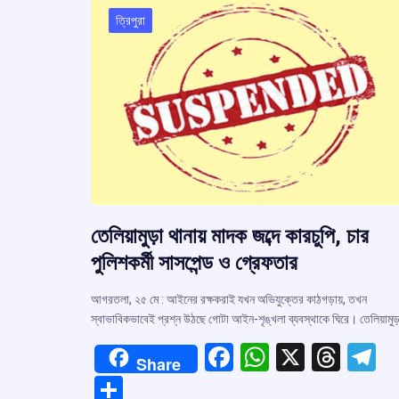
ত্রিপুরা
তেলিয়ামুড়া থানায় মাদক জব্দে কারচুপি, চার
পুলিশকর্মী সাসপেন্ড ও গ্রেফতার
আগরতলা, ২৫ মে : আইনের রক্ষকরাই যখন অভিযুক্তের কাঠগড়ায়, তখন
স্বাভাবিকভাবেই প্রশ্ন উঠছে গোটা আইন-শৃঙ্খলা ব্যবস্থাকে ঘিরে। তেলিয়ামুড
F
W
X
T
T
Share
a
h
hr
el
S