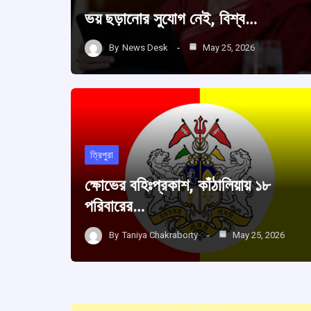
ভয় ছড়ানোর সুযোগ নেই, বিশ্ব…
By
News Desk
May 25, 2026
ত্রিপুরা
ক্ষোভের বহিঃপ্রকাশ, কাঁঠালিয়ায় ১৮
পরিবারের…
By
Taniya Chakraborty
May 25, 2026