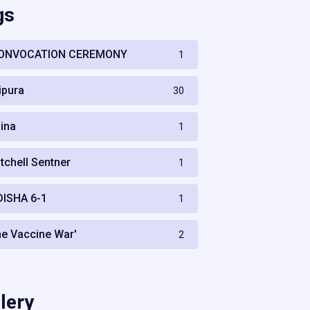
gs
ONVOCATION CEREMONY
1
ripura
30
hina
1
itchell Sentner
1
DISHA 6-1
1
he Vaccine War'
2
lery