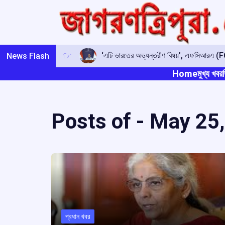
Skip
to
content
‘এটি ভারতের অভ্যন্তরীণ বিষয়’, এফসিআরএ (FCR
News Flash
Home
মুখ্য খবর
ত
Posts of -
May 25,
প্রধান খবর