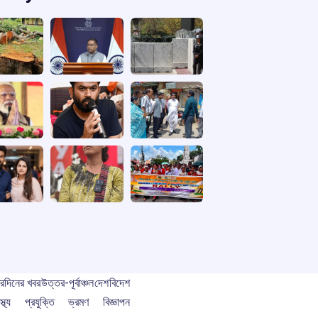
বর
দিনের খবর
উত্তর-পূর্বাঞ্চল
দেশ
বিদেশ
স্থ্য
প্রযুক্তি
ভ্রমণ
বিজ্ঞাপন