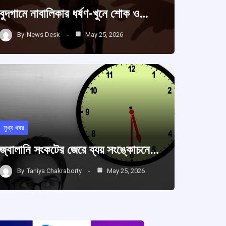
বুদগামে নাবালিকার ধর্ষণ-খুনে শোক ও…
By
News Desk
May 25, 2026
মুখ্য খবর
জ্বালানি সংকটের জেরে ব্যয় সংঙ্কোচনে…
By
Taniya Chakraborty
May 25, 2026