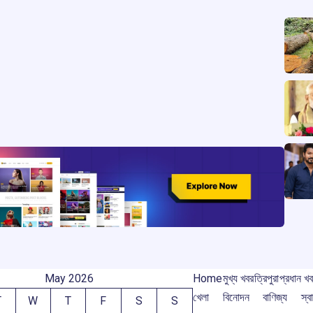
r
m
May 2026
Home
মুখ্য খবর
ত্রিপুরা
প্রধান খ
খেলা
বিনোদন
বাণিজ্য
স্বা
T
W
T
F
S
S