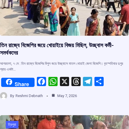
তিন রাজ্যে বিজেপির জয়ে খোয়াইয়ে বিজয় মিছিল, উচ্ছ্বাস কর্মী-
সমর্থকদের
আগরতলা, ৭ মে : তিন রাজ্যে বিজেপির বিপুল জয়ে উচ্ছ্বাসে মাতল খোয়াই জেলা বিজেপি। বৃহস্পতিবার দুপুর
প্রায় একটা…
F
W
X
T
T
S
Share
a
h
hr
el
h
By
Reshmi Debnath
May 7, 2026
ce
at
e
e
ar
b
s
a
gr
e
o
A
d
a
o
p
s
m
ত্রিপুরা