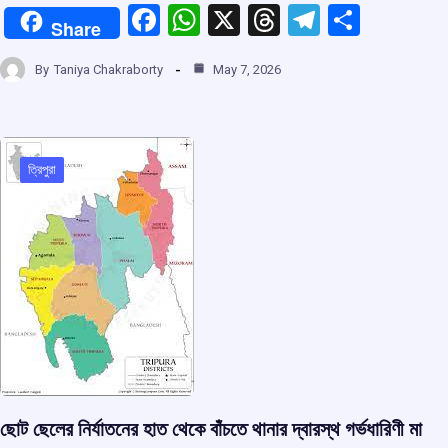
F
W
X
T
T
S
Share
a
h
hr
el
h
By
Taniya Chakraborty
May 7, 2026
ce
at
e
e
ar
b
s
a
gr
e
o
A
d
a
o
p
s
m
ত্রিপুরা
k
p
ছোট ছেলের নির্যাতনের হাত থেকে বাঁচতে থানার দ্বারস্থ গর্ভধারিণী মা