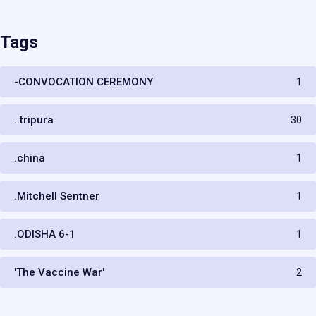
Tags
-CONVOCATION CEREMONY
1
..tripura
30
.china
1
.Mitchell Sentner
1
.ODISHA 6-1
1
'The Vaccine War'
2