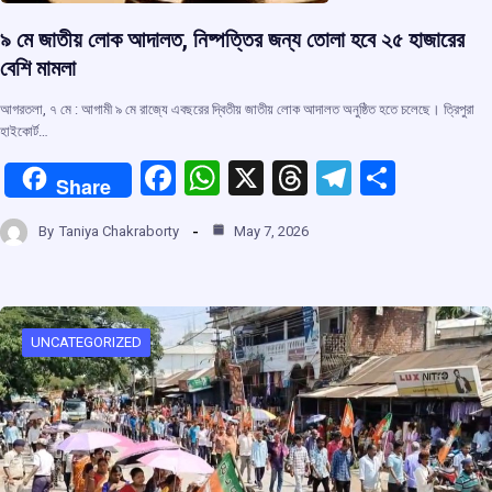
৯ মে জাতীয় লোক আদালত, নিষ্পত্তির জন্য তোলা হবে ২৫ হাজারের
বেশি মামলা
আগরতলা, ৭ মে : আগামী ৯ মে রাজ্যে এবছরের দ্বিতীয় জাতীয় লোক আদালত অনুষ্ঠিত হতে চলেছে। ত্রিপুরা
হাইকোর্ট…
F
W
X
T
T
S
Share
a
h
hr
el
h
By
Taniya Chakraborty
May 7, 2026
ce
at
e
e
ar
b
s
a
gr
e
o
A
d
a
o
p
s
m
UNCATEGORIZED
k
p