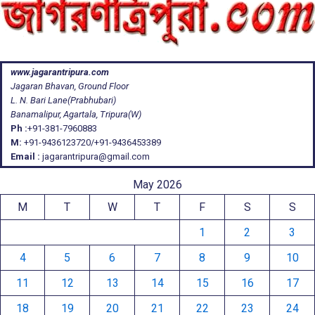
www.jagarantripura.com
Jagaran Bhavan, Ground Floor
L. N. Bari Lane(Prabhubari)
Banamalipur, Agartala, Tripura(W)
Ph :
+91-381-7960883
M:
+91-9436123720/+91-9436453389
Email :
jagarantripura@gmail.com
May 2026
M
T
W
T
F
S
S
1
2
3
4
5
6
7
8
9
10
11
12
13
14
15
16
17
18
19
20
21
22
23
24