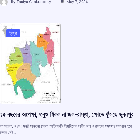
By
Taniya Chakraborty
May 7, 2026
ce
at
e
e
ar
b
s
a
gr
e
o
A
d
a
o
p
s
m
ত্রিপুরা
k
p
১৫ বছরের অপেক্ষা, তবুও মিলল না জল-রাস্তা, ক্ষোভে ফুঁসছে ভুবনপুর
আগরতলা, ৭ মে : মন্ত্রী সান্তনা চাকমা প্রতিশ্রুতি দিয়েছিলেন পানীয় জল ও রাস্তার সমস্যার সমাধান হবে।
কিন্তু সেই…