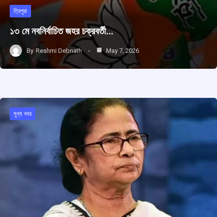
ত্রিপুরা
১৩ মে নবনির্বাচিত জহর চক্রবর্তী…
By
Reshmi Debnath
May 7, 2026
মুখ্য খবর