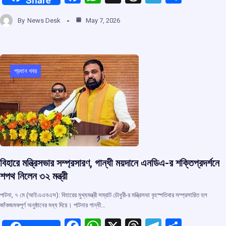
a
h
hr
el
h
By
News Desk
May 7, 2026
ce
at
e
e
ar
b
s
a
gr
e
o
A
d
a
o
p
s
m
প্রধান খবর
k
p
বিহারে মন্ত্রিসভার সম্প্রসারণ, গান্ধী ময়দানে এনডিএ-র শক্তিপ্রদর্শনে
শপথ নিলেন ৩২ মন্ত্রী
পাটনা, ৭ মে (আইএএনএস): বিহারের মুখ্যমন্ত্রী সম্রাট চৌধুরী-র মন্ত্রিসভা বৃহস্পতিবার সম্প্রসারিত হল
জাঁকজমকপূর্ণ অনুষ্ঠানের মধ্য দিয়ে। পাটনার গান্ধী…