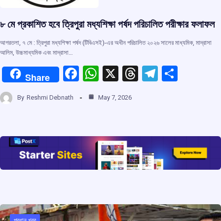
৮ মে প্রকাশিত হবে ত্রিপুরা মধ্যশিক্ষা পর্ষদ পরিচালিত পরীক্ষার ফলাফল
আগরতলা, ৭ মে : ত্রিপুরা মধ্যশিক্ষা পর্ষদ (টিবিএসই)-এর অধীন পরিচালিত ২০২৬ সালের মাধ্যমিক, মাদ্রাসা
আলিম, উচ্চমাধ্যমিক এবং মাদ্রাসা…
F
W
X
T
T
S
Share
a
h
hr
el
h
By
Reshmi Debnath
May 7, 2026
ce
at
e
e
ar
b
s
a
gr
e
o
A
d
a
o
p
s
m
k
p
প্রধান খবর