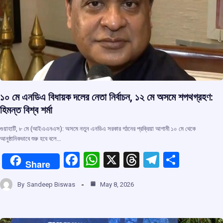
১০ মে এনডিএ বিধায়ক দলের নেতা নির্বাচন, ১২ মে অসমে শপথগ্রহণ:
হিমন্ত বিশ্ব শর্মা
গুয়াহাটি, ৮ মে (আইএএনএস): অসমে নতুন এনডিএ সরকার গঠনের প্রক্রিয়া আগামী ১০ মে থেকে
আনুষ্ঠানিকভাবে শুরু হবে বলে…
F
W
X
T
T
S
Share
a
h
hr
el
h
By
Sandeep Biswas
May 8, 2026
ce
at
e
e
ar
b
s
a
gr
e