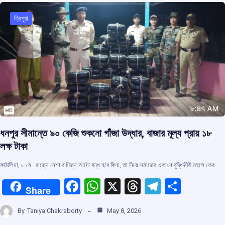
o
A
d
a
o
p
s
m
ত্রিপুরা
k
p
ধনপুর সীমান্তে ৯০ কেজি শুকনো গাঁজা উদ্ধার, বাজার মূল্য প্রায় ১৮
লক্ষ টাকা
কাঠালিয়া, ৮ মে : রাজ্যে নেশা বাণিজ্য আদৌ বন্ধ হবে কিনা, তা নিয়ে সমাজের একাংশ বুদ্ধিজীবী মহলে ফের…
F
W
X
T
T
S
Share
a
h
hr
el
h
By
Taniya Chakraborty
May 8, 2026
ce
at
e
e
ar