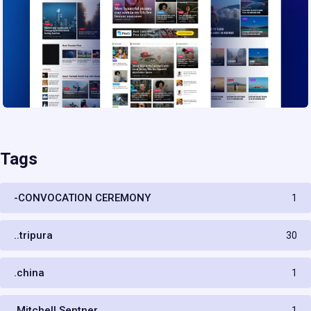
Tags
-CONVOCATION CEREMONY
1
..tripura
30
.china
1
.Mitchell Sentner
1