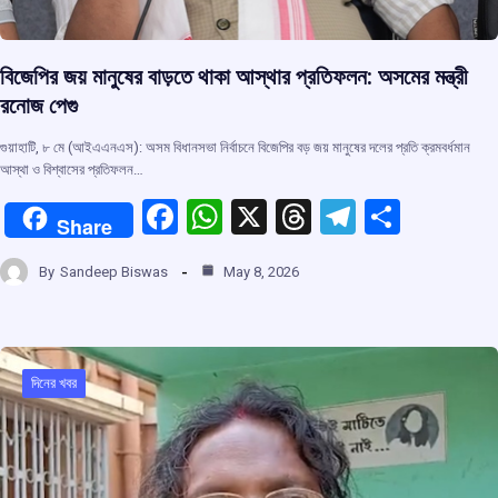
বিজেপির জয় মানুষের বাড়তে থাকা আস্থার প্রতিফলন: অসমের মন্ত্রী
রনোজ পেগু
গুয়াহাটি, ৮ মে (আইএএনএস): অসম বিধানসভা নির্বাচনে বিজেপির বড় জয় মানুষের দলের প্রতি ক্রমবর্ধমান
আস্থা ও বিশ্বাসের প্রতিফলন…
F
W
X
T
T
S
Share
a
h
hr
el
h
By
Sandeep Biswas
May 8, 2026
ce
at
e
e
ar
b
s
a
gr
e
o
A
d
a
o
p
s
m
দিনের খবর
k
p