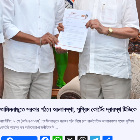
তামিলনাড়ুতে সরকার গঠনে অচলাবস্থা, সুপ্রিম কোর্টের দ্বারস্থ টিভিকে
নয়াদিল্লি, ৮ মে (আইএএনএস): তামিলনাড়ুতে সরকার গঠন নিয়ে চলা রাজনৈতিক অচলাবস্থার মধ্যে সুপ্রিম
কোর্টের দ্বারস্থ হল অভিনেতা-রাজনীতিক সি.…