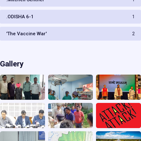
.ODISHA 6-1
1
'The Vaccine War'
2
Gallery