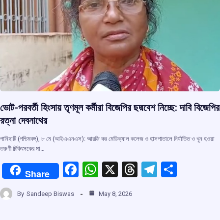
ভোট-পরবর্তী হিংসায় তৃণমূল কর্মীরা বিজেপির ছদ্মবেশ নিচ্ছে: দাবি বিজেপির
রত্না দেবনাথের
পানিহাটি (পশ্চিমবঙ্গ), ৮ মে (আইএএনএস): আরজি কর মেডিক্যাল কলেজ ও হাসপাতালে নির্যাতিত ও খুন হওয়া
তরুণী চিকিৎসকের মা…
F
W
X
T
T
S
Share
a
h
hr
el
h
By
Sandeep Biswas
May 8, 2026
ce
at
e
e
ar
b
s
a
gr
e