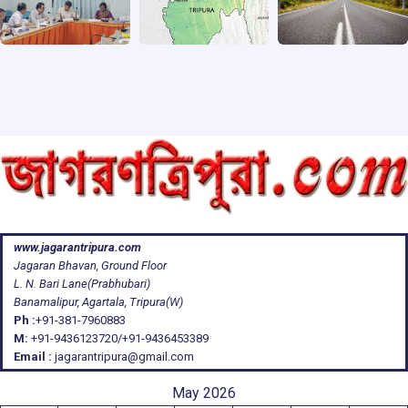
www.jagarantripura.com
Jagaran Bhavan, Ground Floor
L. N. Bari Lane(Prabhubari)
Banamalipur, Agartala, Tripura(W)
Ph :
+91-381-7960883
M:
+91-9436123720/+91-9436453389
Email :
jagarantripura@gmail.com
May 2026