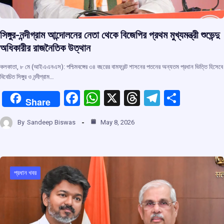
সিঙ্গুর-নন্দীগ্রাম আন্দোলনের নেতা থেকে বিজেপির প্রথম মুখ্যমন্ত্রী শুভেন্দু
অধিকারীর রাজনৈতিক উত্থান
কলকাতা, ৮ মে (আইএএনএস): পশ্চিমবঙ্গের ৩৪ বছরের বামফ্রন্ট শাসনের পতনের অন্যতম প্রধান ভিত্তি হিসেবে
বিবেচিত সিঙ্গুর ও নন্দীগ্রাম…
F
W
X
T
T
S
Share
a
h
hr
el
h
By
Sandeep Biswas
May 8, 2026
ce
at
e
e
ar
b
s
a
gr
e
o
A
d
a
o
p
s
m
প্রধান খবর
k
p