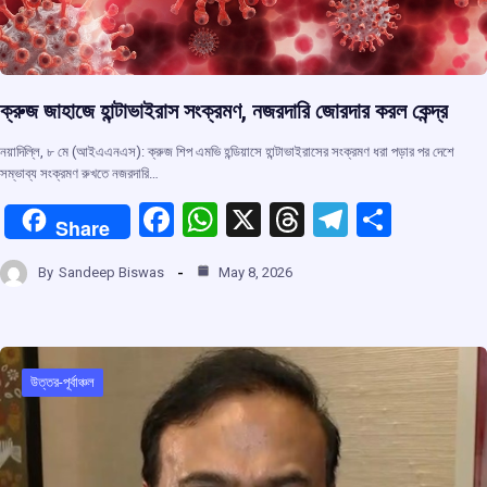
ক্রুজ জাহাজে হান্টাভাইরাস সংক্রমণ, নজরদারি জোরদার করল কেন্দ্র
নয়াদিল্লি, ৮ মে (আইএএনএস): ক্রুজ শিপ এমভি হন্ডিয়াসে হান্টাভাইরাসের সংক্রমণ ধরা পড়ার পর দেশে
সম্ভাব্য সংক্রমণ রুখতে নজরদারি…
F
W
X
T
T
S
Share
a
h
hr
el
h
By
Sandeep Biswas
May 8, 2026
ce
at
e
e
ar
b
s
a
gr
e
o
A
d
a
o
p
s
m
উত্তর-পূর্বাঞ্চল
k
p