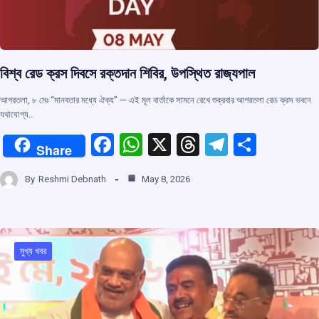
বিশ্ব রেড ক্রস দিবসে রক্তদান শিবির, উপস্থিত রাজ্যপাল
আগরতলা, ৮ মেঃ “মানবতার মধ্যে ঐক্য” — এই মূল বার্তাকে সামনে রেখে শুক্রবার আগরতলা রেড ক্রস ভবনে
যথাযোগ্য…
F
W
X
T
T
S
Share
a
h
hr
el
h
By
Reshmi Debnath
May 8, 2026
ce
at
e
e
ar
b
s
a
gr
e
o
A
d
a
o
p
s
m
মুখ্য খবর
k
p