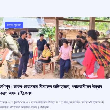
উত্তর-পূর্বাঞ্চল
মণিপুর : ভারত-মায়ানমার সীমান্তে জঙ্গি হামলা, গ্রামবাসীদের উদ্ধার
করল অসম রাইফেলস
ইম্ফল, ৮ মে (আইএএনএস): ভারত-মায়ানমার সীমান্ত সংলগ্ন মণিপুরের কামজং জেলায় জঙ্গি হামলার পর
শুক্রবারও উত্তেজনা অব্যাহত রয়েছে। পরিস্থিতি…