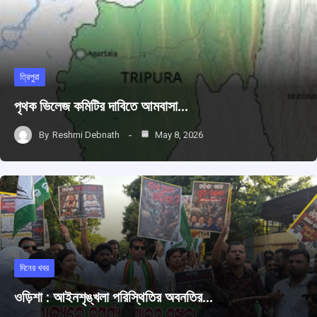
ত্রিপুরা
পৃথক ভিলেজ কমিটির দাবিতে আমবাসা…
By
Reshmi Debnath
May 8, 2026
দিনের খবর
ওড়িশা : আইনশৃঙ্খলা পরিস্থিতির অবনতির…