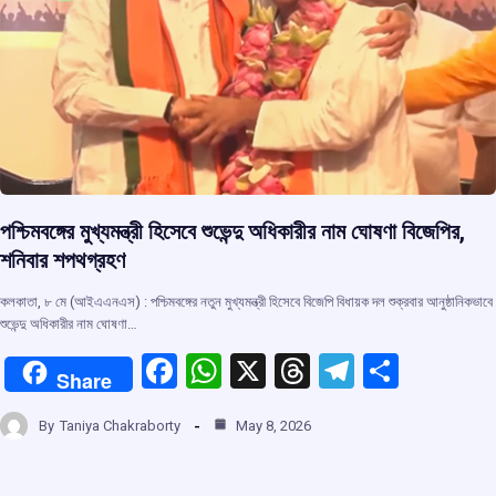
পশ্চিমবঙ্গের মুখ্যমন্ত্রী হিসেবে শুভেন্দু অধিকারীর নাম ঘোষণা বিজেপির,
শনিবার শপথগ্রহণ
কলকাতা, ৮ মে (আইএএনএস) : পশ্চিমবঙ্গের নতুন মুখ্যমন্ত্রী হিসেবে বিজেপি বিধায়ক দল শুক্রবার আনুষ্ঠানিকভাবে
শুভেন্দু অধিকারীর নাম ঘোষণা…
F
W
X
T
T
S
Share
a
h
hr
el
h
By
Taniya Chakraborty
May 8, 2026
ce
at
e
e
ar
b
s
a
gr
e