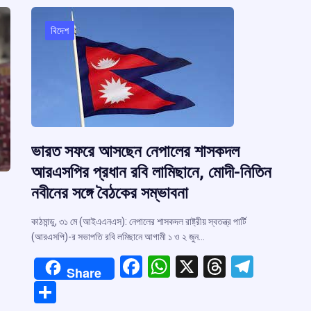
বিদেশ
ভারত সফরে আসছেন নেপালের শাসকদল
আরএসপির প্রধান রবি লামিছানে, মোদী-নিতিন
নবীনের সঙ্গে বৈঠকের সম্ভাবনা
কাঠমান্ডু, ৩১ মে (আইএএনএস): নেপালের শাসকদল রাষ্ট্রীয় স্বতন্ত্র পার্টি
(আরএসপি)-র সভাপতি রবি লমিছানে আগামী ১ ও ২ জুন…
F
W
X
T
T
Share
a
h
hr
el
S