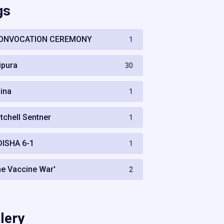
gs
ONVOCATION CEREMONY
1
ripura
30
hina
1
itchell Sentner
1
DISHA 6-1
1
he Vaccine War'
2
lery