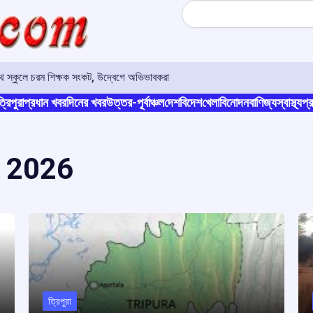
Search
 সাউথ স্কুলে চরম শিক্ষক সংকট, উদ্বেগে অভিভাবকরা
্রিপুরা
প্রধান খবর
দিনের খবর
উত্তর-পূর্বাঞ্চল
দেশ
বিদেশ
খেলা
বিনোদন
বাণিজ্য
স্বাস্থ্য
প্র
 2026
ত্রিপুরা