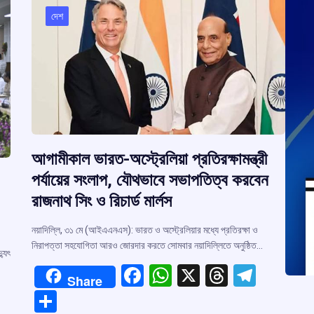
দেশ
আগামীকাল ভারত-অস্ট্রেলিয়া প্রতিরক্ষামন্ত্রী
পর্যায়ের সংলাপ, যৌথভাবে সভাপতিত্ব করবেন
রাজনাথ সিং ও রিচার্ড মার্লস
নয়াদিল্লি, ৩১ মে (আইএএনএস): ভারত ও অস্ট্রেলিয়ার মধ্যে প্রতিরক্ষা ও
নিরাপত্তা সহযোগিতা আরও জোরদার করতে সোমবার নয়াদিল্লিতে অনুষ্ঠিত…
্যুৎ
F
W
X
T
T
Share
a
h
hr
el
S