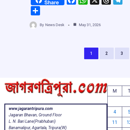
Share
a
h
hr
el
S
ce
at
e
e
h
b
s
a
g
By
News Desk
May 31, 2026
ar
o
A
d
a
e
o
p
s
k
p
1
2
3
M
www.jagarantripura.com
4
Jagaran Bhavan, Ground Floor
L. N. Bari Lane(Prabhubari)
11
1
Banamalipur, Agartala, Tripura(W)