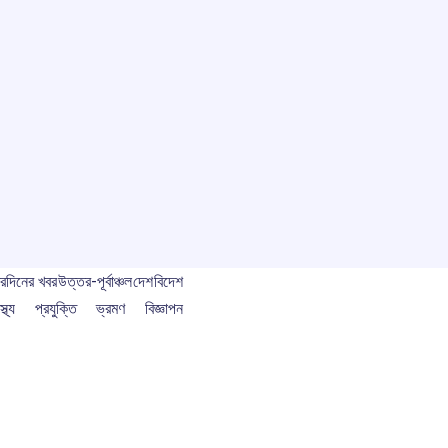
বর
দিনের খবর
উত্তর-পূর্বাঞ্চল
দেশ
বিদেশ
স্থ্য
প্রযুক্তি
ভ্রমণ
বিজ্ঞাপন