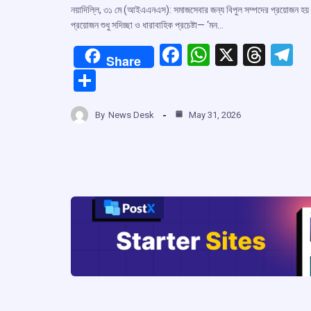
নয়াদিল্লি, ৩১ মে (আইএএনএস): সমাজসেবার জন্য বিপুল সম্পদের প্রয়োজন হয় 
প্রয়োজন শুধু সদিচ্ছা ও ধারাবাহিক প্রচেষ্টা— ‘মন…
F
W
X
T
T
Share
a
h
hr
el
S
ce
at
e
e
h
b
s
a
g
By
News Desk
May 31, 2026
ar
o
A
d
a
e
o
p
s
k
p