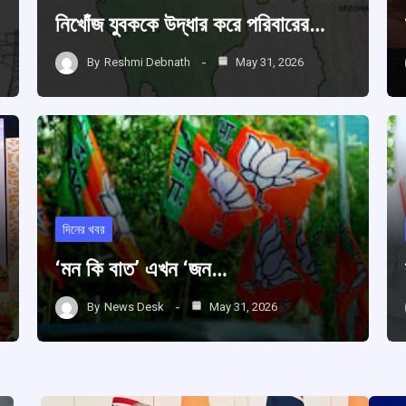
নিখোঁজ যুবককে উদ্ধার করে পরিবারের…
By
Reshmi Debnath
May 31, 2026
দিনের খবর
‘মন কি বাত’ এখন ‘জন…
By
News Desk
May 31, 2026