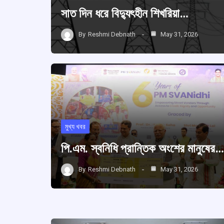
সাত দিন ধরে বিদ্যুৎহীন শিখরিয়া…
By
Reshmi Debnath
May 31, 2026
মুখ্য খবর
পি.এম. স্বনিধি প্রান্তিক অংশের মানুষের…
By
Reshmi Debnath
May 31, 2026