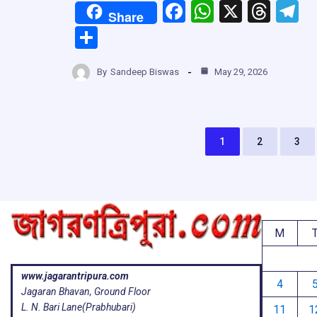
F
W
X
T
T
Share
a
h
hr
el
S
ce
at
e
e
h
b
s
a
g
By
Sandeep Biswas
May 29, 2026
ar
o
A
d
a
e
o
p
s
k
p
1
2
3
M
www.jagarantripura.com
4
Jagaran Bhavan, Ground Floor
L. N. Bari Lane(Prabhubari)
11
1