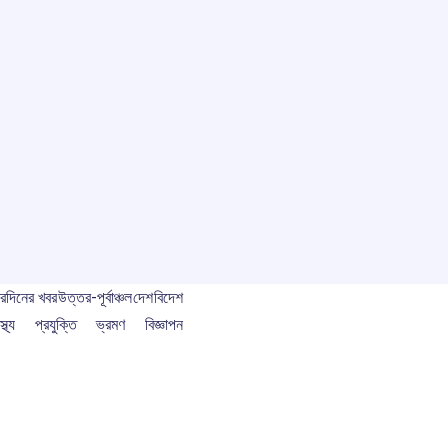
বর
দিনের খবর
উত্তর-পূর্বাঞ্চল
দেশ
বিদেশ
স্থ্য
প্রযুক্তি
ভ্রমণ
বিজ্ঞাপন