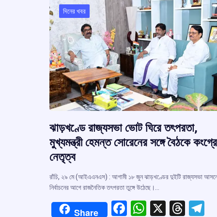
দিনের খবর
ঝাড়খণ্ডে রাজ্যসভা ভোট ঘিরে তৎপরতা,
মুখ্যমন্ত্রী হেমন্ত সোরেনের সঙ্গে বৈঠকে কংগ্র
নেতৃত্ব
রাঁচি, ২৯ মে (আইএএনএস) : আগামী ১৮ জুন ঝাড়খণ্ডের দুইটি রাজ্যসভা আসন
নির্বাচনের আগে রাজনৈতিক তৎপরতা তুঙ্গে উঠেছে।…
F
W
X
T
T
Share