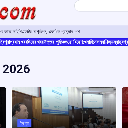
Search
ও-র কাছে আইপিএফটির ডেপুটেশন, একাধিক প্রস্তাব পেশ
্রিপুরা
প্রধান খবর
দিনের খবর
উত্তর-পূর্বাঞ্চল
দেশ
বিদেশ
খেলা
বিনোদন
বাণিজ্য
স্বাস্থ্য
প্র
 2026
ত্রিপুরা