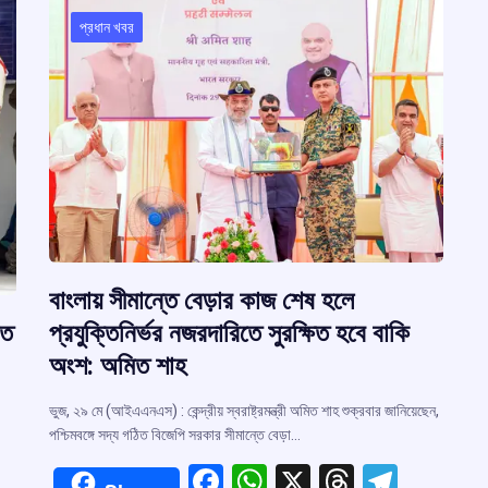
প্রধান খবর
বাংলায় সীমান্তে বেড়ার কাজ শেষ হলে
ুত
প্রযুক্তিনির্ভর নজরদারিতে সুরক্ষিত হবে বাকি
অংশ: অমিত শাহ
ভুজ, ২৯ মে (আইএএনএস) : কেন্দ্রীয় স্বরাষ্ট্রমন্ত্রী অমিত শাহ শুক্রবার জানিয়েছেন,
পশ্চিমবঙ্গে সদ্য গঠিত বিজেপি সরকার সীমান্তে বেড়া…
F
W
X
T
T