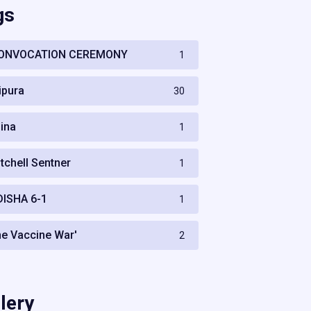
gs
ONVOCATION CEREMONY
1
ripura
30
hina
1
itchell Sentner
1
DISHA 6-1
1
he Vaccine War'
2
lery