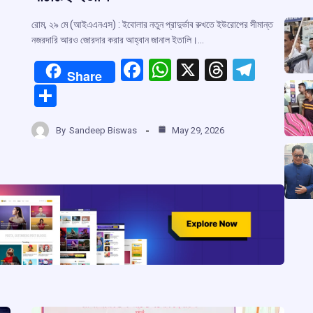
রোম, ২৯ মে (আইএএনএস) : ইবোলার নতুন প্রাদুর্ভাব রুখতে ইউরোপের সীমান্ত
নজরদারি আরও জোরদার করার আহ্বান জানাল ইতালি।…
F
W
X
T
T
Share
a
h
hr
el
S
ce
at
e
e
h
r
b
s
a
gr
By
Sandeep Biswas
May 29, 2026
ar
o
A
d
a
e
m
o
p
s
m
k
p