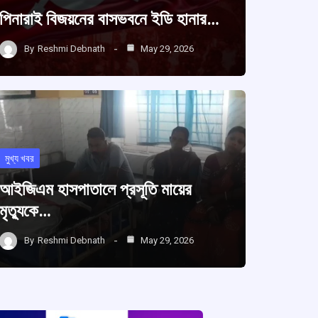
পিনারাই বিজয়নের বাসভবনে ইডি হানার…
By
Reshmi Debnath
May 29, 2026
মুখ্য খবর
আইজিএম হাসপাতালে প্রসূতি মায়ের
মৃত্যুকে…
By
Reshmi Debnath
May 29, 2026