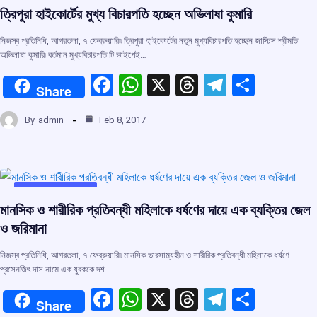
o
p
s
m
ত্রিপুরা হাইকোর্টের মুখ্য বিচারপতি হচ্ছেন অভিলাষা কুমারি
k
p
নিজস্ব প্রতিনিধি, আগরতলা, ৭ ফেব্রুয়ারি৷৷ ত্রিপুরা হাইকোর্টের নতুন মুখ্যবিচারপতি হচ্ছেন জাস্টিস শ্রীমতি
অভিলাষা কুমারি৷ বর্তমান মুখ্যবিচারপতি টি ভাইপেই…
F
W
X
T
T
S
Share
a
h
hr
el
h
By
admin
Feb 8, 2017
ce
at
e
e
ar
b
s
a
gr
e
o
A
d
a
o
p
s
m
UNCATEGORIZED
মানসিক ও শারীরিক প্রতিবন্ধী মহিলাকে ধর্ষণের দায়ে এক ব্যক্তির জেল
k
p
ও জরিমানা
নিজস্ব প্রতিনিধি, আগরতলা, ৭ ফেব্রুয়ারি৷৷ মানসিক ভারসাম্যহীন ও শারীরিক প্রতিবন্ধী মহিলাকে ধর্ষণে
প্রসেনজিৎ দাস নামে এক যুবককে দশ…
F
W
X
T
T
S
Share