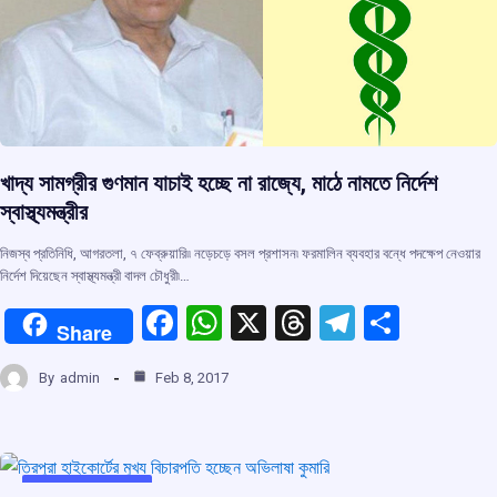
খাদ্য সামগ্রীর গুণমান যাচাই হচ্ছে না রাজ্যে, মাঠে নামতে নির্দেশ
স্বাস্থ্যমন্ত্রীর
নিজস্ব প্রতিনিধি, আগরতলা, ৭ ফেব্রুয়ারি৷৷ নড়েচড়ে বসল প্রশাসন৷ ফরমালিন ব্যবহার বন্ধে পদক্ষেপ নেওয়ার
নির্দেশ দিয়েছেন স্বাস্থ্যমন্ত্রী বাদল চৌধুরী৷…
F
W
X
T
T
S
Share
a
h
hr
el
h
By
admin
Feb 8, 2017
ce
at
e
e
ar
b
s
a
gr
e
o
A
d
a
UNCATEGORIZED