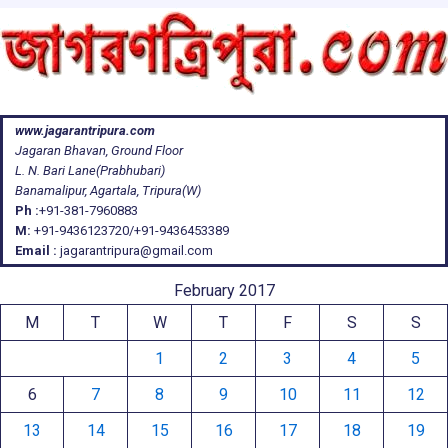
www.jagarantripura.com
Jagaran Bhavan, Ground Floor
L. N. Bari Lane(Prabhubari)
Banamalipur, Agartala, Tripura(W)
Ph :
+91-381-7960883
M:
+91-9436123720/+91-9436453389
Email :
jagarantripura@gmail.com
February 2017
M
T
W
T
F
S
S
1
2
3
4
5
6
7
8
9
10
11
12
13
14
15
16
17
18
19