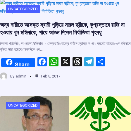
o
A
d
a
o
p
s
m
UNCATEGORIZED
k
p
অন্য নারীতে আসক্ত স্বামী পুড়িয়ে মারল স্ত্রীকে, কুপ্রস্তাবে রাজি না
হওয়ায় খুন মহিলাকে, গায়ে আগুন দিলেন নির্যাতিতা গৃহবধূ
নিজস্ব প্রতিনিধি, আগরতলা/চড়িলাম, ৭ ফেব্রুয়ারি৷৷ রাজ্যে নারী সংক্রান্ত অপরাধ ক্রমেই বাড়ছে৷ এক মহিলাকে
পুড়িয়ে মারা হয়েছে৷ অন্যদিকে এক…
F
W
X
T
T
S
Share
a
h
hr
el
h
By
admin
Feb 8, 2017
ce
at
e
e
ar
b
s
a
gr
e
o
A
d
a
o
p
s
m
UNCATEGORIZED
k
p