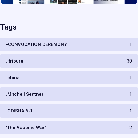
Tags
-CONVOCATION CEREMONY
1
..tripura
30
.china
1
.Mitchell Sentner
1
.ODISHA 6-1
1
'The Vaccine War'
2