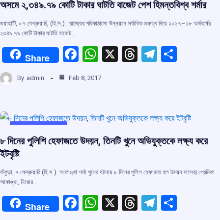
অসমে ২,৩৪৯.৭৯ কোটি টাকার ঘাটতি বাজেট পেশ হিমন্তবিশ্ব শৰ্মার
k
p
গুয়াহাটি, ০৭ ফেব্রুয়ারি, (হি.স.) : রাজ্যের পরিকাঠামো উন্নয়নে সৰ্বাধিক গুরুত্ব দিয়ে ২০১৭–১৮ অর্থবৰ্ষের
২৩৪৯.৭৯ কোটি টাকার ঘাটতি বাজেট…
F
W
X
T
T
S
Share
a
h
hr
el
h
By
admin
Feb 8, 2017
ce
at
e
e
ar
b
s
a
gr
e
o
A
d
a
o
p
s
m
UNCATEGORIZED
৮ দিনের পুলিশি হেফাজতে উদয়ন, তিনটি খুনে অভিযুক্তকে লক্ষ্য করে
k
p
ইটবৃষ্টি
বাঁকুড়া, ৭ ফেব্রুয়ারি (হি.স.): আকাঙ্খা শর্মা খুনের ঘটনায় ৮ দিনের পুলিশ হেফাজত হল উদয়ন দাসের| প্রেমিকা
আকাঙ্খা, নিজের…
F
W
X
T
T
S
Share
a
h
hr
el
h