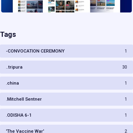
Tags
-CONVOCATION CEREMONY
1
..tripura
30
.china
1
.Mitchell Sentner
1
.ODISHA 6-1
1
'The Vaccine War'
2