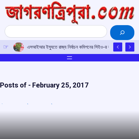
Skip
to
content
Search
এসআইআর ইস্যুতে রাজ্য নির্বাচন কমিশনের সিইও-র কাছে আইপিএফটির ড
Posts of -
February 25, 2017