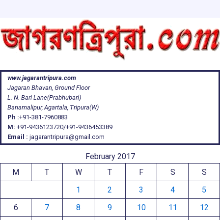
www.jagarantripura.com
Jagaran Bhavan, Ground Floor
L. N. Bari Lane(Prabhubari)
Banamalipur, Agartala, Tripura(W)
Ph :
+91-381-7960883
M:
+91-9436123720/+91-9436453389
Email :
jagarantripura@gmail.com
February 2017
M
T
W
T
F
S
S
1
2
3
4
5
6
7
8
9
10
11
12