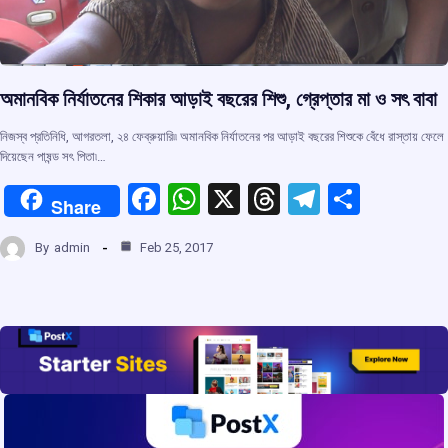
অমানবিক নির্যাতনের শিকার আড়াই বছরের শিশু, গ্রেপ্তার মা ও সৎ বাবা
নিজস্ব প্রতিনিধি, আগরতলা, ২৪ ফেব্রুয়ারি৷৷ অমানবিক নির্যাতনের পর আড়াই বছরের শিশুকে বেঁধে রাস্তায় ফেলে
দিয়েছেন পাষন্ড সৎ পিতা৷…
F
W
X
T
T
S
Share
a
h
hr
el
h
By
admin
Feb 25, 2017
ce
at
e
e
ar
b
s
a
gr
e
o
A
d
a
o
p
s
m
k
p