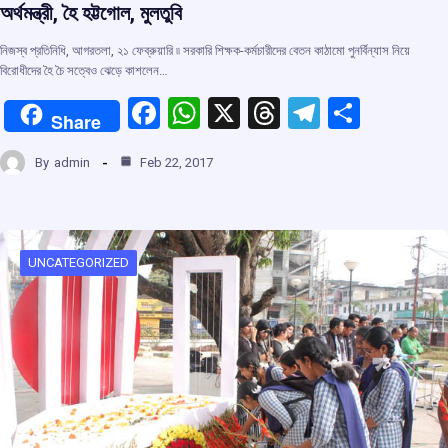
অর্থমন্ত্রী, হৈ হট্টগোল, মুলতুবি
নিজস্ব প্রতিনিধি, আগরতলা, ২১ ফেব্রুয়ারি ৷৷ সরকারি শিক্ষক-কর্মচারীদের বেতন কাঠামো পুনর্বিন্যাস নিয়ে
বিরোধীদের হৈ চৈ সত্বেও ঝেড়ে কাশলেন…
F
W
X
T
T
S
Share
a
h
hr
el
h
By
admin
Feb 22, 2017
ce
at
e
e
ar
b
s
a
gr
e
o
A
d
a
o
p
s
m
UNCATEGORIZED
k
p