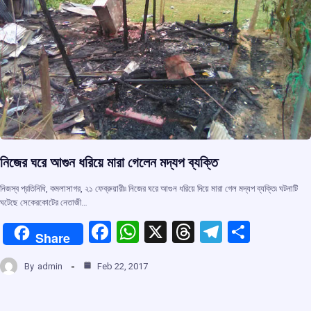
নিজের ঘরে আগুন ধরিয়ে মারা গেলেন মদ্যপ ব্যক্তি
নিজস্ব প্রতিনিধি, কমলাসাগর, ২১ ফেব্রুয়ারী৷৷ নিজের ঘরে আগুন ধরিয়ে দিয়ে মারা গেল মদ্যপ ব্যক্তি৷ ঘটনাটি
ঘটেছে সেকেরকোটের নেতাজী…
F
W
X
T
T
S
Share
a
h
hr
el
h
By
admin
Feb 22, 2017
ce
at
e
e
ar
b
s
a
gr
e