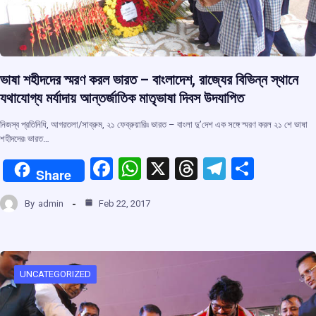
ভাষা শহীদদের স্মরণ করল ভারত – বাংলাদেশ, রাজ্যের বিভিন্ন স্থানে
যথাযোগ্য মর্যাদায় আন্তর্জাতিক মাতৃভাষা দিবস উদযাপিত
নিজস্ব প্রতিনিধি, আগরতলা/সাব্রুম, ২১ ফেব্রুয়ারি৷৷ ভারত – বাংলা দু’দেশ এক সঙ্গে স্মরণ করল ২১ শে ভাষা
শহীদদের৷ ভারত…
F
W
X
T
T
S
Share
a
h
hr
el
h
By
admin
Feb 22, 2017
ce
at
e
e
ar
b
s
a
gr
e
o
A
d
a
o
p
s
m
UNCATEGORIZED
k
p