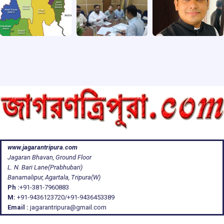
www.jagarantripura.com
Jagaran Bhavan, Ground Floor
L. N. Bari Lane(Prabhubari)
Banamalipur, Agartala, Tripura(W)
Ph :
+91-381-7960883
M:
+91-9436123720/+91-9436453389
Email :
jagarantripura@gmail.com