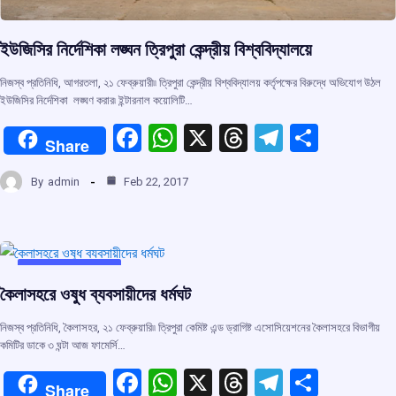
ইউজিসির নির্দেশিকা লঙ্ঘন ত্রিপুরা কেন্দ্রীয় বিশ্ববিদ্যালয়ে
নিজস্ব প্রতিনিধি, আগরতলা, ২১ ফেব্রুয়ারী৷৷ ত্রিপুরা কেন্দ্রীয় বিশ্ববিদ্যালয় কর্তৃপক্ষের বিরুদ্ধে অভিযোগ উঠল
ইউজিসির নির্দেশিকা লঙ্ঘণ করার৷ ইন্টারনাল কয়োলিটি…
F
W
X
T
T
S
Share
a
h
hr
el
h
By
admin
Feb 22, 2017
ce
at
e
e
ar
b
s
a
gr
e
o
A
d
a
o
p
s
m
UNCATEGORIZED
কৈলাসহরে ওষুধ ব্যবসায়ীদের ধর্মঘট
k
p
নিজস্ব প্রতিনিধি, কৈলাসহর, ২১ ফেব্রুয়ারি৷৷ ত্রিপুরা কেমিষ্ট এন্ড ড্রাগিষ্ট এসোসিয়েশনের কৈলাসহরে বিভাগীয়
কমিটির ডাকে ৩ ঘন্টা আজ ফামের্সি…
F
W
X
T
T
S
Share