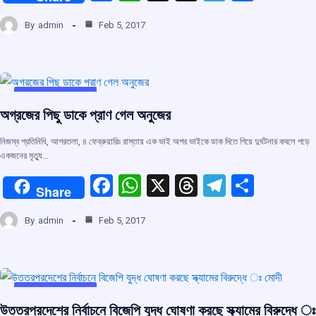
a
h
hr
el
h
By
admin
Feb 5, 2017
ce
at
e
e
ar
b
s
a
gr
e
o
A
d
a
o
p
s
m
UNCATEGORIZED
অগ্রজের পিছু ডাকে প্রাণ গেল অনুজের
k
p
নিজস্ব প্রতিনিধি, আগরতলা, ৪ ফেব্রুয়ারি৷৷ রাস্তায় এক ভাই অপর ভাইকে ডাক দিতে গিয়ে দুর্ঘটনার কবলে পড়ে
একজনের মৃত্যু…
F
W
X
T
T
S
Share
a
h
hr
el
h
By
admin
Feb 5, 2017
ce
at
e
e
ar
b
s
a
gr
e
o
A
d
a
o
p
s
m
UNCATEGORIZED
উত্তরপ্রদেশের নির্বাচনে বিজেপি যুদ্ধ ঘোষণা করছে স্ক্যামের বিরুদ্ধে ঃ