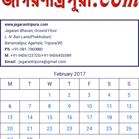
www.jagarantripura.com
Jagaran Bhavan, Ground Floor
L. N. Bari Lane(Prabhubari)
Banamalipur, Agartala, Tripura(W)
Ph :
+91-381-7960883
M:
+91-9436123720/+91-9436453389
Email :
jagarantripura@gmail.com
February 2017
M
T
W
T
F
S
S
1
2
3
4
5
6
7
8
9
10
11
12
13
14
15
16
17
18
19
20
21
22
23
24
25
26