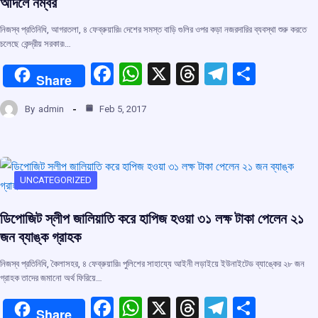
আদলে নম্বর
নিজস্ব প্রতিনিধি, আগরতলা, ৪ ফেব্রুয়ারি৷৷ দেশের সমস্ত বাড়ি গুলির ওপর কড়া নজরদারির ব্যবস্থা শুরু করতে
চলেছে কেন্দ্রীয় সরকার৷…
F
W
X
T
T
S
Share
a
h
hr
el
h
By
admin
Feb 5, 2017
ce
at
e
e
ar
b
s
a
gr
e
o
A
d
a
o
p
s
m
UNCATEGORIZED
k
p
ডিপোজিট স্লীপ জালিয়াতি করে হাপিজ হওয়া ৩১ লক্ষ টাকা পেলেন ২১
জন ব্যাঙ্ক গ্রাহক
নিজস্ব প্রতিনিধি, কৈলাসহর, ৪ ফেব্রুয়ারি৷৷ পুলিশের সাহায্যে আইনী লড়াইয়ে ইউনাইটেড ব্যাঙ্কের ২৮ জন
গ্রাহক তাদের জমানো অর্থ ফিরিয়ে…
F
W
X
T
T
S
Share