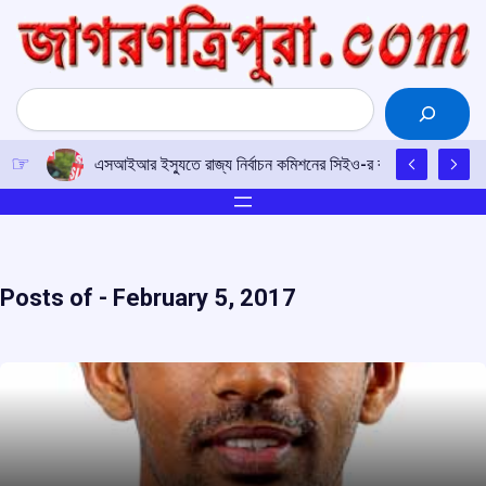
Skip
to
content
Search
এসআইআর ইস্যুতে রাজ্য নির্বাচন কমিশনের সিইও-র কাছে আইপিএফটির ড
Posts of -
February 5, 2017