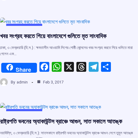
ce
at
e
e
ar
b
s
a
gr
e
o
A
d
a
o
p
s
m
UNCATEGORIZED
খবর সংগ্রহ করতে গিয়ে বাংলাদেশে গুলিতে মৃত সাংবাদিক
k
p
ঢাকা, ৩ ফেব্রুয়ারি (হি.স.) : ক্ষমতাসীন আওয়ামি লিগের গোষ্ঠী কোন্দলের খবর সংগ্রহ করতে গিয়ে গুলিতে মারা
গেলেন এক…
F
W
X
T
T
S
Share
a
h
hr
el
h
By
admin
Feb 3, 2017
ce
at
e
e
ar
b
s
a
gr
e
o
A
d
a
o
p
s
m
UNCATEGORIZED
রাষ্ট্রপতি ভবনের অ্যাকাউন্টস ব্রাঞ্চে আগুন, সাত সকালে আতঙ্ক
k
p
নয়াদিল্লি, ৩ ফেব্রুয়ারি (হি.স.): সাতসকালে রাষ্ট্রপতি ভবনের অ্যাকাউন্টস ব্রাঞ্চে আগুন লেগে তুমুল আতঙ্ক