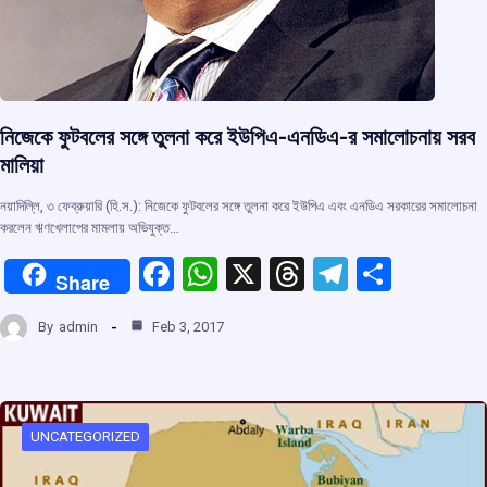
নিজেকে ফুটবলের সঙ্গে তুলনা করে ইউপিএ-এনডিএ-র সমালোচনায় সরব
মালিয়া
নয়াদিল্লি, ৩ ফেব্রুয়ারি (হি.স.): নিজেকে ফুটবলের সঙ্গে তুলনা করে ইউপিএ এবং এনডিএ সরকারের সমালোচনা
করলেন ঋণখেলাপের মামলায় অভিযুক্ত…
F
W
X
T
T
S
Share
a
h
hr
el
h
By
admin
Feb 3, 2017
ce
at
e
e
ar
b
s
a
gr
e
o
A
d
a
o
p
s
m
UNCATEGORIZED
k
p