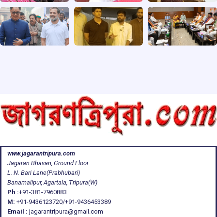
www.jagarantripura.com
Jagaran Bhavan, Ground Floor
L. N. Bari Lane(Prabhubari)
Banamalipur, Agartala, Tripura(W)
Ph :
+91-381-7960883
M:
+91-9436123720/+91-9436453389
Email :
jagarantripura@gmail.com