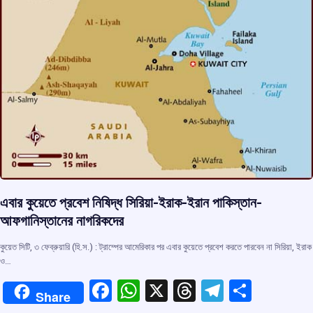
এবার কুয়েতে প্রবেশ নিষিদ্ধ সিরিয়া-ইরাক-ইরান পাকিস্তান-
আফগানিস্তানের নাগরিকদের
কুয়েত সিটি, ৩ ফেব্রুয়ারি (হি.স.) : ট্রাম্পের আমেরিকার পর এবার কুয়েতে প্রবেশ করতে পারবেন না সিরিয়া, ইরাক
ও…
F
W
X
T
T
S
Share