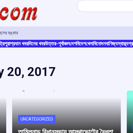
Search
লের হুঙ্কার
্রিপুরা
প্রধান খবর
দিনের খবর
উত্তর-পূর্বাঞ্চল
দেশ
বিদেশ
খেলা
বিনোদন
বাণিজ্য
স্বাস্থ্য
প্র
y 20, 2017
UNCATEGORIZED
তামিলনাড়ু বিধানসভায় আস্থাভোটের বৈধতা