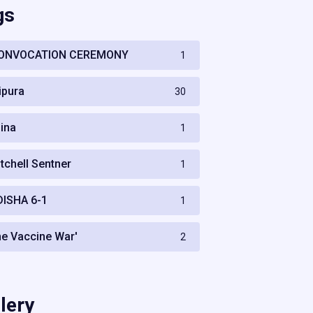
gs
ONVOCATION CEREMONY
1
ripura
30
hina
1
itchell Sentner
1
DISHA 6-1
1
he Vaccine War'
2
lery