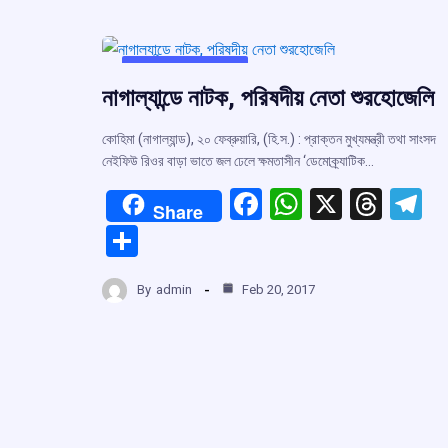
UNCATEGORIZED
নাগাল্যান্ডে নাটক, পরিষদীয় নেতা শুরহোজেলি
কোহিমা (নাগাল্যান্ড), ২০ ফেব্রুয়ারি, (হি.স.) : প্রাক্তন মুখ্যমন্ত্রী তথা সাংসদ
নেইফিউ রিওর বাড়া ভাতে জল ঢেলে ক্ষমতাসীন ‘ডেমোক্র্যাটিক…
F
W
X
T
T
Share
a
h
hr
el
S
ce
at
e
e
h
b
s
a
g
By
admin
Feb 20, 2017
ar
o
A
d
a
e
o
p
s
k
p