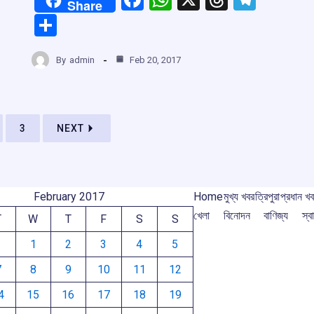
Share
a
h
hr
el
S
ce
at
e
e
h
b
s
a
gr
By
admin
Feb 20, 2017
ar
o
A
d
a
e
o
p
s
m
k
p
3
NEXT
February 2017
Home
মুখ্য খবর
ত্রিপুরা
প্রধান খ
খেলা
বিনোদন
বাণিজ্য
স্বা
T
W
T
F
S
S
1
2
3
4
5
7
8
9
10
11
12
4
15
16
17
18
19