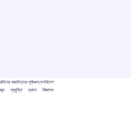
বর
দিনের খবর
উত্তর-পূর্বাঞ্চল
দেশ
বিদেশ
স্থ্য
প্রযুক্তি
ভ্রমণ
বিজ্ঞাপন