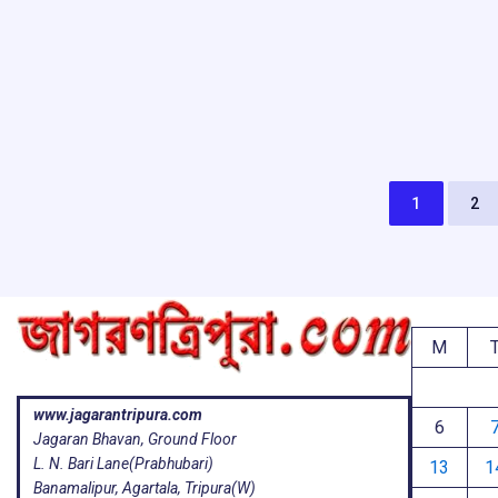
1
2
M
www.jagarantripura.com
6
Jagaran Bhavan, Ground Floor
L. N. Bari Lane(Prabhubari)
13
1
Banamalipur, Agartala, Tripura(W)