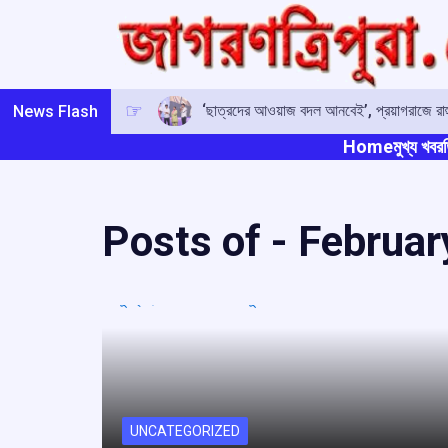
Skip
to
content
‘ছাত্রদের আওয়াজ বদল আনবেই’, প্রয়াগরাজে রাহু
News Flash
Home
মুখ্য খবর
ত
Posts of -
Februar
UNCATEGORIZED