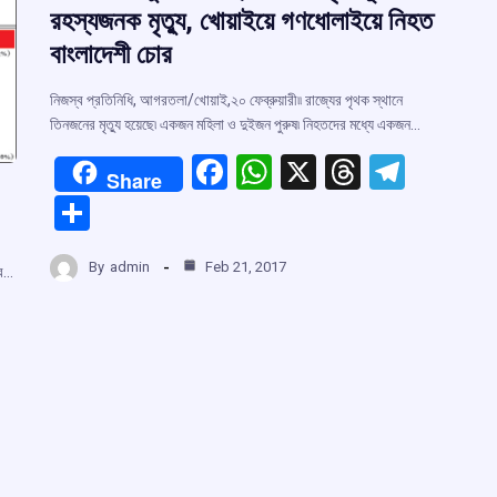
রহস্যজনক মৃত্যু, খোয়াইয়ে গণধোলাইয়ে নিহত
বাংলাদেশী চোর
নিজস্ব প্রতিনিধি, আগরতলা/খোয়াই,২০ ফেব্রুয়ারী৷৷ রাজ্যের পৃথক স্থানে
তিনজনের মৃত্যু হয়েছে৷ একজন মহিলা ও দুইজন পুরুষ৷ নিহতদের মধ্যে একজন…
F
W
X
T
T
Share
a
h
hr
el
S
ce
at
e
e
h
b
s
a
gr
By
admin
Feb 21, 2017
ar
াব…
o
A
d
a
e
o
p
s
m
k
p
r