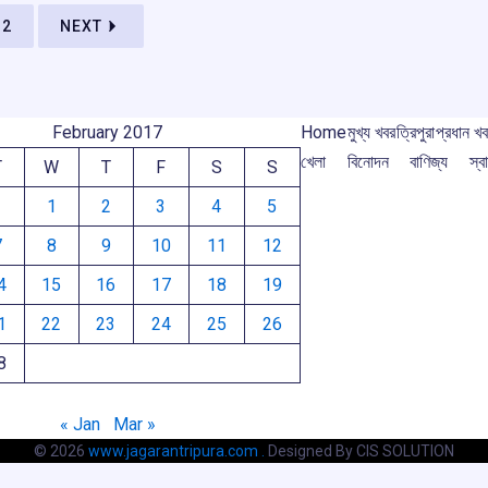
m
2
NEXT
February 2017
Home
মুখ্য খবর
ত্রিপুরা
প্রধান খ
খেলা
বিনোদন
বাণিজ্য
স্বা
T
W
T
F
S
S
1
2
3
4
5
7
8
9
10
11
12
4
15
16
17
18
19
1
22
23
24
25
26
8
« Jan
Mar »
© 2026
www.jagarantripura.com .
Designed By CIS SOLUTION