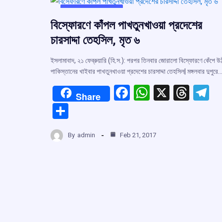
UNCATEGORIZED
বিস্ফোরণে কাঁপল পাখতুনখাওয়া প্রদেশের
চারসাদ্দা তেহসিল, মৃত ৬
ইসলামাবাদ, ২১ ফেব্রুয়ারি (হি.স.): পরপর তিনবার জোরালো বিস্ফোরণে কেঁপে 
পাকিস্তানের খাইবার পাখতুনখাওয়া প্রদেশের চারসাদ্দা তেহসিল| মঙ্গলবার দুপুরে
F
W
X
T
T
Share
a
h
hr
el
S
ce
at
e
e
h
b
s
a
g
By
admin
Feb 21, 2017
ar
o
A
d
a
e
o
p
s
k
p