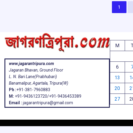
o
p
s
k
p
1
M
www.jagarantripura.com
6
Jagaran Bhavan, Ground Floor
L. N. Bari Lane(Prabhubari)
13
1
Banamalipur, Agartala, Tripura(W)
20
2
Ph :
+91-381-7960883
M:
+91-9436123720/+91-9436453389
27
2
Email :
jagarantripura@gmail.com