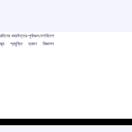
বর
দিনের খবর
উত্তর-পূর্বাঞ্চল
দেশ
বিদেশ
স্থ্য
প্রযুক্তি
ভ্রমণ
বিজ্ঞাপন