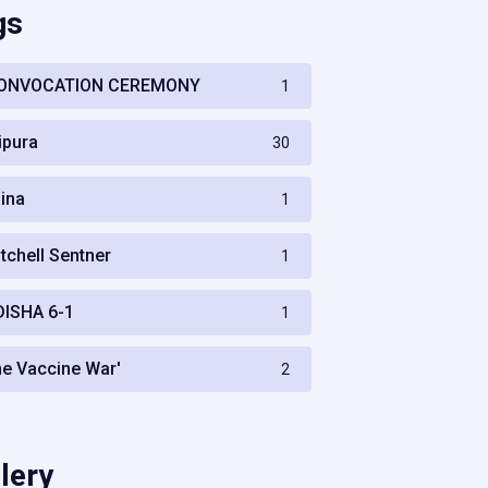
gs
ONVOCATION CEREMONY
1
ripura
30
hina
1
itchell Sentner
1
DISHA 6-1
1
he Vaccine War'
2
lery