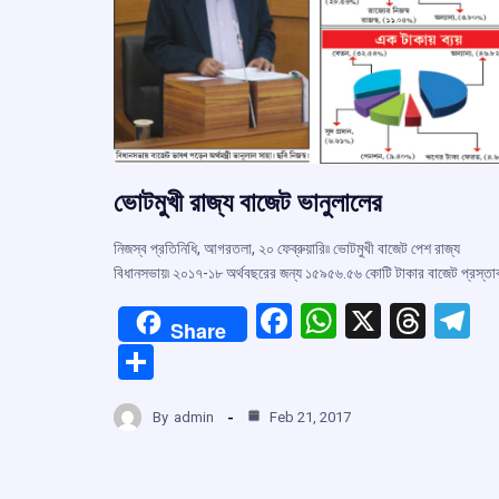
ভোটমুখী রাজ্য বাজেট ভানুলালের
নিজস্ব প্রতিনিধি, আগরতলা, ২০ ফেব্রুয়ারি৷৷ ভোটমুখী বাজেট পেশ রাজ্য
বিধানসভায়৷ ২০১৭-১৮ অর্থবছরের জন্য ১৫৯৫৬.৫৬ কোটি টাকার বাজেট প্রস্ত
F
W
X
T
T
Share
a
h
hr
el
S
ce
at
e
e
h
b
s
a
g
By
admin
Feb 21, 2017
ar
o
A
d
a
e