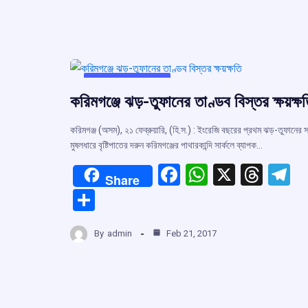
UNCATEGORIZED
করিমগঞ্জে ঝড়-তুফানের তাণ্ডব বিস্তর ক্ষয়ক্ষ
করিমগঞ্জ (অসম), ২১ ফেব্রুয়ারি, (হি.স.) : ইংরেজি বছরের প্রথম ঝড়-তুফানের সঙ
মুষলধারে বৃষ্টিপাতের দরুন করিমগঞ্জের পাথারকান্দি সার্কলে ব্যাপক…
F
W
X
T
T
Share
a
h
hr
el
S
ce
at
e
e
h
b
s
a
g
By
admin
Feb 21, 2017
ar
o
A
d
a
e
o
p
s
k
p