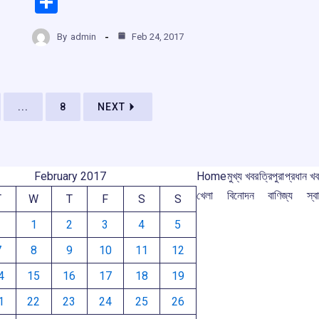
S
ce
at
e
e
h
b
s
a
gr
By
admin
Feb 24, 2017
ar
o
A
d
a
e
o
p
s
m
k
p
...
8
NEXT
February 2017
Home
মুখ্য খবর
ত্রিপুরা
প্রধান খ
খেলা
বিনোদন
বাণিজ্য
স্বা
T
W
T
F
S
S
1
2
3
4
5
7
8
9
10
11
12
4
15
16
17
18
19
1
22
23
24
25
26