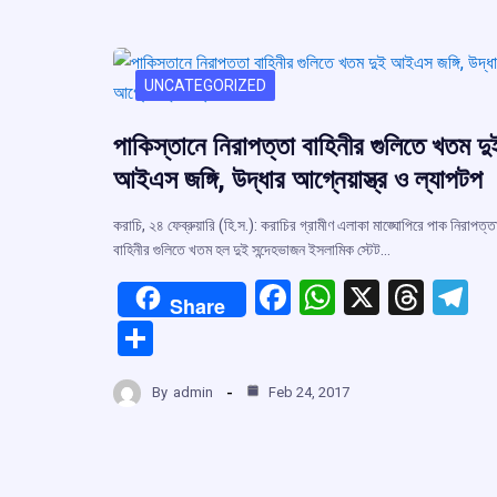
UNCATEGORIZED
পাকিস্তানে নিরাপত্তা বাহিনীর গুলিতে খতম দু
আইএস জঙ্গি, উদ্ধার আগ্নেয়াস্ত্র ও ল্যাপটপ
করাচি, ২৪ ফেব্রুয়ারি (হি.স.): করাচির গ্রামীণ এলাকা মাঙ্ঘোপিরে পাক নিরাপত্ত
বাহিনীর গুলিতে খতম হল দুই সন্দেহভাজন ইসলামিক স্টেট…
F
W
X
T
T
Share
a
h
hr
el
S
ce
at
e
e
h
b
s
a
g
By
admin
Feb 24, 2017
ar
o
A
d
a
e
o
p
s