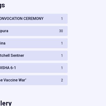
gs
ONVOCATION CEREMONY
1
ripura
30
hina
1
itchell Sentner
1
DISHA 6-1
1
he Vaccine War'
2
lery