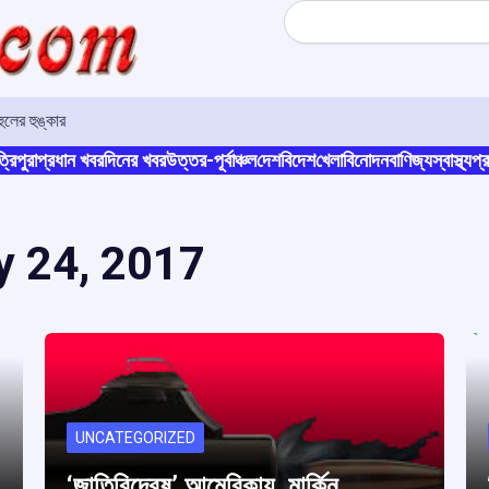
Search
লের হুঙ্কার
্রিপুরা
প্রধান খবর
দিনের খবর
উত্তর-পূর্বাঞ্চল
দেশ
বিদেশ
খেলা
বিনোদন
বাণিজ্য
স্বাস্থ্য
প্র
y 24, 2017
UNCATEGORIZED
‘জাতিবিদ্বেষ’ আমেরিকায়, মার্কিন