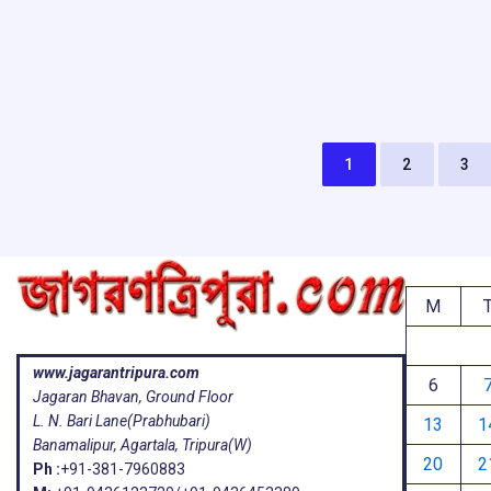
k
p
1
2
3
M
www.jagarantripura.com
6
Jagaran Bhavan, Ground Floor
L. N. Bari Lane(Prabhubari)
13
1
Banamalipur, Agartala, Tripura(W)
20
2
Ph :
+91-381-7960883