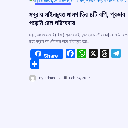
UNCATEGORIZED
মথুরায় লাইনচু্যত মালগাড়ির ৪টি বগি, প্রভাব
পড়েনি রেল পরিষেবায়
মথুরা, ২৪ ফেব্রুয়ারি (হি.স.): পুনরায় লাইনচু্যত হল ভারতীয় রেল| বৃহস্পতিবার 
রাতে মথুরার বাদ স্টেশনের কাছে লাইনচু্যত হয়ে…
F
W
X
T
T
Share
a
h
hr
el
S
ce
at
e
e
h
b
s
a
g
By
admin
Feb 24, 2017
ar
o
A
d
a
e
o
p
s
k
p