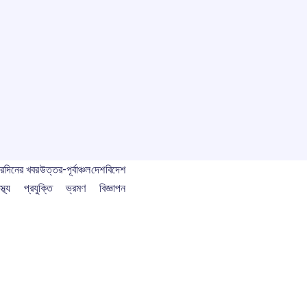
বর
দিনের খবর
উত্তর-পূর্বাঞ্চল
দেশ
বিদেশ
স্থ্য
প্রযুক্তি
ভ্রমণ
বিজ্ঞাপন