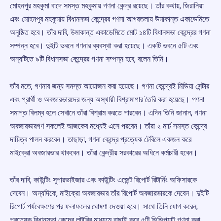
মোহনপুর মহকুমা বাদে সমস্ত মহকুমায় গণনা কেন্দ্র রয়েছে। তাঁর কথায়, জিরানিয়া
এবং মোহনপুর মহকুমায় বিধানসভা কেন্দ্রের গণনা আগরতলায় উমাকান্ত একাডেমিতে
অনুষ্ঠিত হবে। তাঁর দাবি, উমাকান্ত একাডেমিতে মোট ১৪টি বিধানসভা কেন্দ্রের গণনা
সম্পন্ন হবে। দুইটি ভবনে গণনার ব্যবস্থা করা হয়েছে। একটি ভবনে ৫টি এবং
অন্যটিতে ৯টি বিধানসভা কেন্দ্রের গণনা সম্পন্ন হবে, বলেন তিনি।
তাঁর মতে, গণনার জন্য সমস্ত আয়োজন করা হয়েছে। গণনা কেন্দ্রেই মিডিয়া সেন্টার
এবং প্রার্থী ও অবজারভারদের জন্য অস্থায়ী বিশ্রামাগার তৈরি করা হয়েছে। গণনা
সমাপ্ত বিলম্ব হলে সেখানে তাঁরা বিশ্রাম করতে পারবেন। এদিন তিনি জানান, গণনা
অবজারভারগণ সকলেই আজকের মধ্যেই এসে পরবেন। তাঁরা ২ মার্চ সমস্ত কেন্দ্রে
দায়িত্ব পালন করবেন। তাছাড়া, গণনা কেন্দ্রে প্রত্যেক টেবিলে একজন করে
মাইক্রো অবজারভার থাকবেন। তাঁরা কেন্দ্রীয় সরকারের অধিনে কর্মচারী হবেন।
তাঁর দাবি, কাউন্টিং সুপারভাইজার এবং কাউন্টিং এজেন্ট রিপোর্ট রিটার্নিং অফিসারকে
দেবেন। অন্যদিকে, মাইক্রো অবজারভার তাঁর রিপোর্ট অবজারভারকে দেবেন। দুইটি
রিপোর্ট পর্যবেক্ষণের পর ফলাফলের ঘোষণা দেওয়া হবে। সাথে তিনি যোগ করেন,
প্রত্যেক বিধানসভা কেন্দ্রে লটারির মাধ্যমে বাছাই করে ৫টি ভিভিপ্যাট গণনা করা