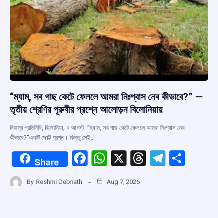
“ম্যাম, সব গাছ কেটে ফেললে আমরা নিঃশ্বাস নেব কীভাবে?” —
তৃতীয় শ্রেণির পূরুবীর প্রশ্নে আলোড়ন বিলোনিয়ায়
নিজস্ব প্রতিনিধি, বিলোনিয়া, ৭ আগস্ট: “ম্যাম, সব গাছ কেটে ফেললে আমরা নিঃশ্বাস নেব
কীভাবে?“একটি ছোট্ট প্রশ্ন। কিন্তু সেই…
F
W
X
T
T
S
Share
a
h
hr
el
h
By
Reshmi Debnath
Aug 7, 2026
ce
at
e
e
ar
b
s
a
gr
e