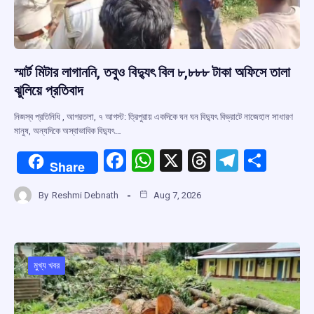
স্মার্ট মিটার লাগাননি, তবুও বিদ্যুৎ বিল ৮,৮৮৮ টাকা অফিসে তালা
ঝুলিয়ে প্রতিবাদ
নিজস্ব প্রতিনিধি , আগরতলা, ৭ আগস্ট: ত্রিপুরায় একদিকে ঘন ঘন বিদ্যুৎ বিভ্রাটে নাজেহাল সাধারণ
মানুষ, অন্যদিকে অস্বাভাবিক বিদ্যুৎ…
F
W
X
T
T
S
Share
a
h
hr
el
h
By
Reshmi Debnath
Aug 7, 2026
ce
at
e
e
ar
b
s
a
gr
e
o
A
d
a
o
p
s
m
মুখ্য খবর
k
p