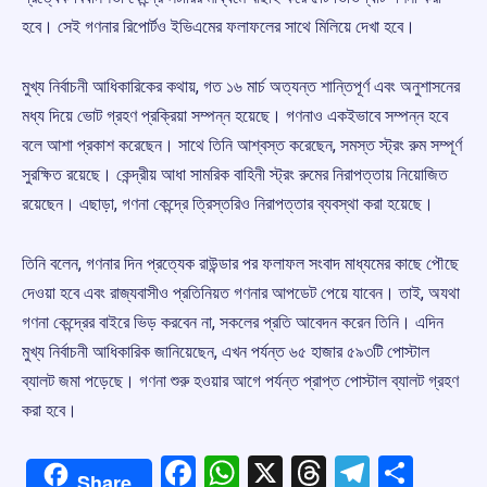
হবে। সেই গণনার রিপোর্টও ইভিএমের ফলাফলের সাথে মিলিয়ে দেখা হবে।
মুখ্য নির্বাচনী আধিকারিকের কথায়, গত ১৬ মার্চ অত্যন্ত শান্তিপূর্ণ এবং অনুশাসনের
মধ্য দিয়ে ভোট গ্রহণ প্রক্রিয়া সম্পন্ন হয়েছে। গণনাও একইভাবে সম্পন্ন হবে
বলে আশা প্রকাশ করেছেন। সাথে তিনি আশ্বস্ত করেছেন, সমস্ত স্ট্রং রুম সম্পূর্ণ
সুরক্ষিত রয়েছে। কেন্দ্রীয় আধা সামরিক বাহিনী স্ট্রং রুমের নিরাপত্তায় নিয়োজিত
রয়েছেন। এছাড়া, গণনা কেন্দ্রে ত্রিস্তরিও নিরাপত্তার ব্যবস্থা করা হয়েছে।
তিনি বলেন, গণনার দিন প্রত্যেক রাউন্ডার পর ফলাফল সংবাদ মাধ্যমের কাছে পৌছে
দেওয়া হবে এবং রাজ্যবাসীও প্রতিনিয়ত গণনার আপডেট পেয়ে যাবেন। তাই, অযথা
গণনা কেন্দ্রের বাইরে ভিড় করবেন না, সকলের প্রতি আবেদন করেন তিনি। এদিন
মুখ্য নির্বাচনী আধিকারিক জানিয়েছেন, এখন পর্যন্ত ৬৫ হাজার ৫৯৩টি পোস্টাল
ব্যালট জমা পড়েছে। গণনা শুরু হওয়ার আগে পর্যন্ত প্রাপ্ত পোস্টাল ব্যালট গ্রহণ
করা হবে।
Facebook
WhatsApp
X
Threads
Telegr
Shar
Share