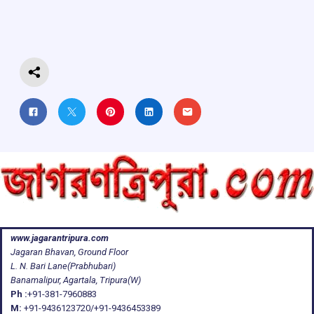
o
A
d
a
o
p
s
m
k
p
www.jagarantripura.com
Jagaran Bhavan, Ground Floor
L. N. Bari Lane(Prabhubari)
Banamalipur, Agartala, Tripura(W)
Ph :
+91-381-7960883
M:
+91-9436123720/+91-9436453389